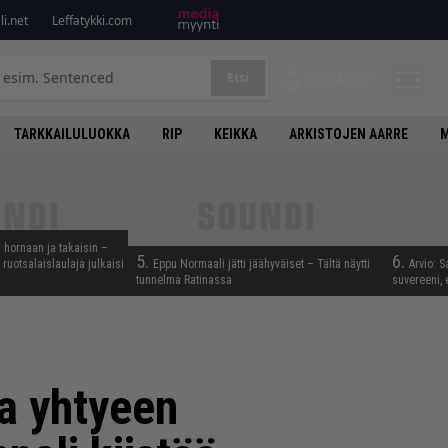
i.net
Leffatykki.com
Etsi
KIRJAUDU
TARKKAILULUOKKA
RIP
KEIKKA
ARKISTOJEN AARRE
M
 hornaan ja takaisin –
5.
6.
ruotsalaislaulaja julkaisi
Eppu Normaali jätti jäähyväiset – Tältä näytti
Arvio: S
tunnelma Ratinassa
suvereeni, 
ta yhtyeen