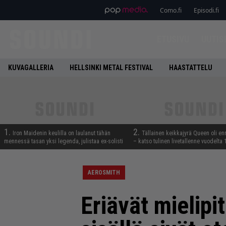
Como.fi
Episodi.fi
ETUSIVU
UUTIS
KUVAGALLERIA
HELLSINKI METAL FESTIVAL
HAASTATTELU
1.
2.
Iron Maidenin keulilla on laulanut tähän
Tällainen keikkajyrä Queen oli e
mennessä tasan yksi legenda, julistaa ex-solisti
– katso tulinen livetallenne vuodelta
AEROSMITH
Eriävät mielipi