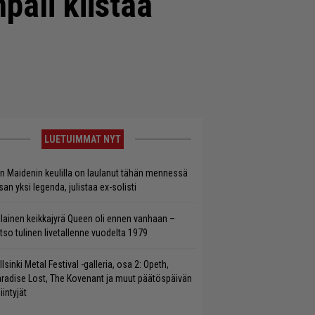
pali kiistää
LUETUIMMAT NYT
on Maidenin keulilla on laulanut tähän mennessä
san yksi legenda, julistaa ex-solisti
llainen keikkajyrä Queen oli ennen vanhaan –
tso tulinen livetallenne vuodelta 1979
llsinki Metal Festival -galleria, osa 2: Opeth,
radise Lost, The Kovenant ja muut päätöspäivän
iintyjät