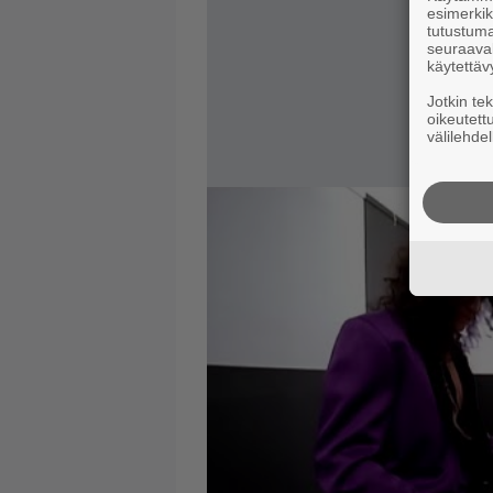
esimerkiks
tutustuma
seuraaval
käytettäv
Jotkin te
oikeutett
välilehdel