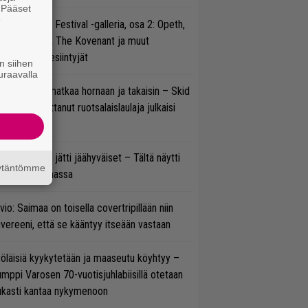
. Pääset
e
llsinki Metal Festival -galleria, osa 2: Opeth,
radise Lost, The Kovenant ja muut
ätöspäivän esiintyjät
n siihen
uraavalla
ik Grönwall matkaa hornaan ja takaisin – Skid
w’ssa vaikuttanut ruotsalaislaulaja julkaisi
uden videon
pu Normaali jätti jäähyväiset – Tältä näytti
äytäntömme
nnelma Ratinassa
vio: Saimaa on toisella covertripillään niin
vereeni, että se kääntyy itseään vastaan
öläisiä kyykytetään ja maaseutu köyhtyy –
mppi Varosen 70-vuotisjuhlabiisillä otetaan
ukasti kantaa nykymenoon