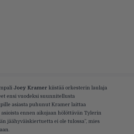
umpali
Joey Kramer
kiistää orkesterin laulaja
eet
ensi vuodeksi suunnitellusta
pille
asiasta puhunut Kramer laittaa
asioista ennen aikojaan hölöttävän Tylerin
än jäähyväiskiertuetta ei ole tulossa”, mies
aan.