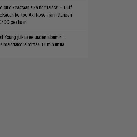
e oli oikeastaan aika herttaista” – Duff
cKagan kertoo Axl Rosen jännittäneen
C/DC-pestiään
il Young julkaisee uuden albumin –
simaistiaisella mittaa 11 minuuttia