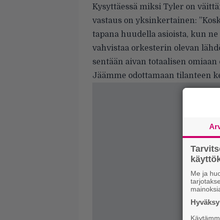
Kysyttäessä miksi Tyler on väit
vastaus on yksinkertainen: ”Kosk
tapana huudella asioista, kun ne
vahvistaa orkesterin olevan lähdö
sentään aivan totaalisen omiaan 
Jäämme odottamaan tilanteen keh
Ar
Tarvit
käytt
Me ja huo
tarjotak
mainoksi
Hyväksym
Käytämme 