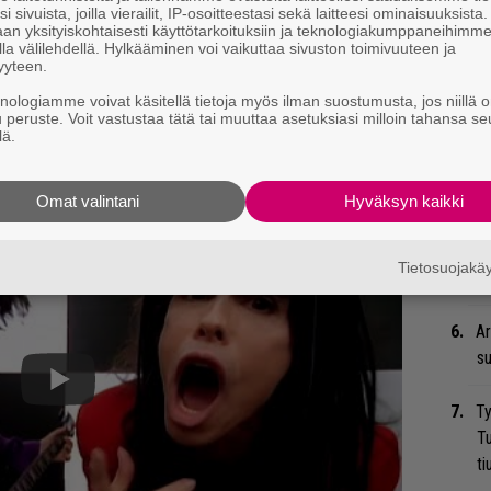
i sivuista, joilla vierailit, IP-osoitteestasi sekä laitteesi ominaisuuksista
an yksityiskohtaisesti käyttötarkoituksiin ja teknologiakumppaneihimm
He
la välilehdellä. Hylkääminen voi vaikuttaa sivuston toimivuuteen ja
Pa
yyteen.
pä
knologiamme voivat käsitellä tietoja myös ilman suostumusta, jos niillä o
u peruste. Voit vastustaa tätä tai muuttaa asetuksiasi milloin tahansa se
lä.
Er
Ro
u
Omat valintani
Hyväksyn kaikki
Ep
Tietosuojak
tu
Ar
su
Ty
Tu
ti