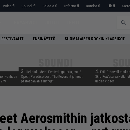
Voice.fi
Soundi.fi
Pelaaja.fi
Inferno.fi
Rumba.fi
Tilt.fi
Metel
ET
LEVYARVIOT
JUTUT
LEHTI
FESTIVAALIT
ENSINÄYTTÖ
SUOMALAISEN ROCKIN KLASSIKOT
3.
4.
Hellsinki Metal Festival -galleria, osa 2:
Erik Grönwall matkaa
nnen vanhaan
Opeth, Paradise Lost, The Kovenant ja muut
Skid Row’ssa vaikuttanut 
 1979
päätöspäivän esiintyjät
uuden videon
teet Aerosmithin jatkos