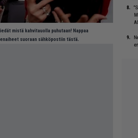
”S
M
A
 tiedät mistä kahvitauolla puhutaan! Nappaa
Ne
eenaiheet suoraan sähköpostiin tästä.
en