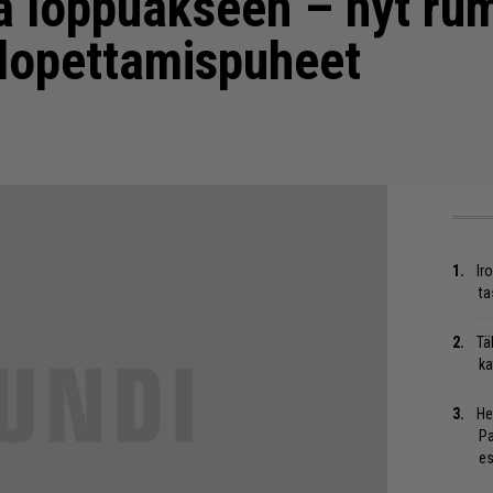
ta loppuakseen – nyt rum
 lopettamispuheet
Ir
ta
Tä
ka
He
Pa
es