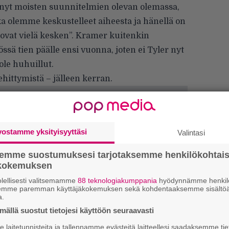
tänyt moisten suunnitelmien olevan olemassa,
a olemme keskustelleet aiheesta ja hänellä on
 ovat vielä kesken”. Kramer kuitenkin
ssä tien päälle ensi vuonna, joten ei Tyler nyt
ole huhuillut.
ittymistä – jälleen kerran.
vostamme yksityisyyttäsi
Valintasi
semme suostumuksesi tarjotaksemme henkilökohtai
ökokemuksen
Ir
lellisesti valitsemamme
88 teknologiakumppania
hyödynnämme henkilö
me
semme paremman käyttäjäkokemuksen sekä kohdentaaksemme sisältöä
a.
Tä
ällä suostut tietojesi käyttöön seuraavasti
ka
laitetunnisteita ja tallennamme evästeitä laitteellesi saadaksemme tie