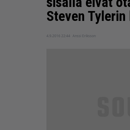
sisällä eivät o
Steven Tylerin
4.9.2016 22:44
Anssi Eriksson