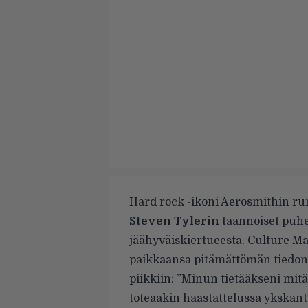
Hard rock -ikoni Aerosmithin r
Steven Tylerin
taannoiset puh
jäähyväiskiertueesta.
Culture Ma
paikkaansa pitämättömän tiedon 
piikkiin: ”Minun tietääkseni mitä
toteaakin haastattelussa ykskant