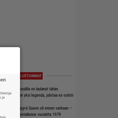
LUETUIMMAT
sen
on Maidenin keulilla on laulanut tähän
tietoja
nnessä tasan yksi legenda, julistaa ex-solisti
 ja
llainen keikkajyrä Queen oli ennen vanhaan –
tso tulinen livetallenne vuodelta 1979
toja