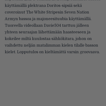
käyttämällä
plektrana Doritos-sipsiä
sekä
coveroinut The White Stripesin
Seven Nation
Armyn bassoa ja majoneesituubia käyttämällä
.
Tuoreella videollaan Davie504 tarttuu jälleen
yhteen seuraajan lähettämään haasteeseen ja
kokeilee miltä kuulostaa sähkökitara, johon on
vaihdettu neljän matalimman kielen tilalle basson
kielet. Lopputulos on kieltämättä varsin groovaava.