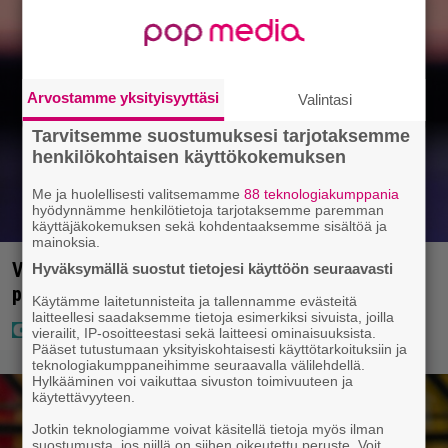
Arvostamme yksityisyyttäsi
Valintasi
Tarvitsemme suostumuksesi tarjotaksemme
henkilökohtaisen käyttökokemuksen
Me ja huolellisesti valitsemamme
88 teknologiakumppania
hyödynnämme henkilötietoja tarjotaksemme paremman
käyttäjäkokemuksen sekä kohdentaaksemme sisältöä ja
mainoksia.
Vappu Pimiä sai huonoa palvelua ravintolassa –
Hyväksymällä suostut tietojesi käyttöön seuraavasti
pettyi siellä kahteen asiaan
Käytämme laitetunnisteita ja tallennamme evästeitä
laitteellesi saadaksemme tietoja esimerkiksi sivuista, joilla
vierailit, IP-osoitteestasi sekä laitteesi ominaisuuksista.
Pääset tutustumaan yksityiskohtaisesti käyttötarkoituksiin ja
teknologiakumppaneihimme seuraavalla välilehdellä.
Hylkääminen voi vaikuttaa sivuston toimivuuteen ja
käytettävyyteen.
Jotkin teknologiamme voivat käsitellä tietoja myös ilman
suostumusta, jos niillä on siihen oikeutettu peruste. Voit