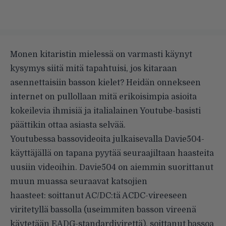
Monen kitaristin mielessä on varmasti käynyt
kysymys siitä mitä tapahtuisi, jos kitaraan
asennettaisiin basson kielet? Heidän onnekseen
internet on pullollaan mitä erikoisimpia asioita
kokeilevia ihmisiä ja italialainen Youtube-basisti
päättikin ottaa asiasta selvää.
Youtubessa bassovideoita julkaisevalla Davie504-
käyttäjällä on tapana pyytää seuraajiltaan haasteita
uusiin videoihin. Davie504 on aiemmin suorittanut
muun muassa seuraavat katsojien
haasteet: soittanut AC/DC:tä
ACDC-vireeseen
viritetyllä bassolla
(useimmiten basson vireenä
käytetään EADG-standardivirettä), soittanut bassoa