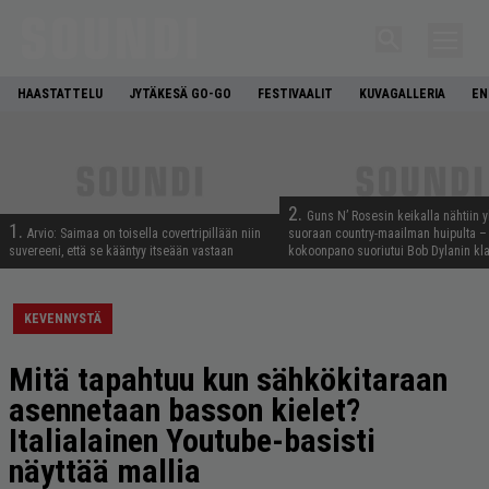
HAASTATTELU
JYTÄKESÄ GO-GO
FESTIVAALIT
KUVAGALLERIA
EN
2.
Guns N’ Rosesin keikalla nähtiin y
1.
Arvio: Saimaa on toisella covertripillään niin
suoraan country-maailman huipulta –
suvereeni, että se kääntyy itseään vastaan
kokoonpano suoriutui Bob Dylanin kl
KEVENNYSTÄ
Mitä tapahtuu kun sähkökitaraan
asennetaan basson kielet?
Italialainen Youtube-basisti
näyttää mallia