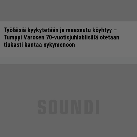
Työläisiä kyykytetään ja maaseutu köyhtyy –
Tumppi Varosen 70-vuotisjuhlabiisillä otetaan
tiukasti kantaa nykymenoon