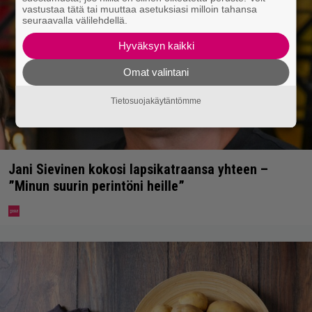
vastustaa tätä tai muuttaa asetuksiasi milloin tahansa
seuraavalla välilehdellä.
Hyväksyn kaikki
Omat valintani
Tietosuojakäytäntömme
Jani Sievinen kokosi lapsikatraansa yhteen –
”Minun suurin perintöni heille”