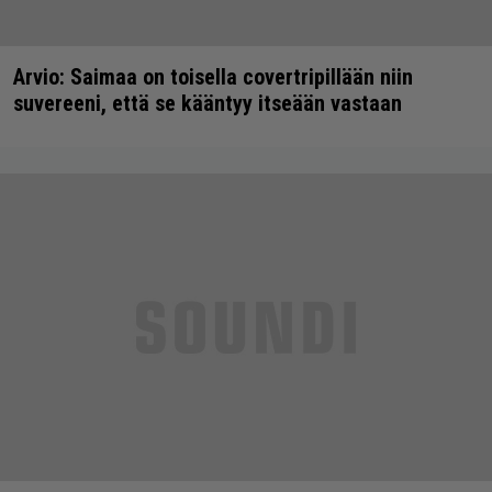
Arvio: Saimaa on toisella covertripillään niin
suvereeni, että se kääntyy itseään vastaan