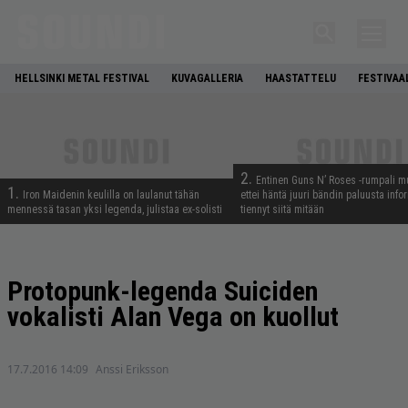
HELLSINKI METAL FESTIVAL
KUVAGALLERIA
HAASTATTELU
FESTIVAA
2.
Entinen Guns N’ Roses -rumpali mu
1.
Iron Maidenin keulilla on laulanut tähän
ettei häntä juuri bändin paluusta info
mennessä tasan yksi legenda, julistaa ex-solisti
tiennyt siitä mitään
Protopunk-legenda Suiciden
vokalisti Alan Vega on kuollut
17.7.2016 14:09
Anssi Eriksson