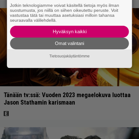
Jotkin teknologiamme voivat käsitellä tietoja myös ilman
suostumusta, jos niillä on siihen oikeutettu peruste. Voit
vastustaa tätä tai muuttaa asetuksiasi milloin tahansa
seuraavalla välilehdellä.
Hyväksyn kaikki
Omat valintani
Tietosuojakäytäntömme
Tänään tv:ssä: Vuoden 2023 megaelokuva luottaa
Jason Stathamin karismaan