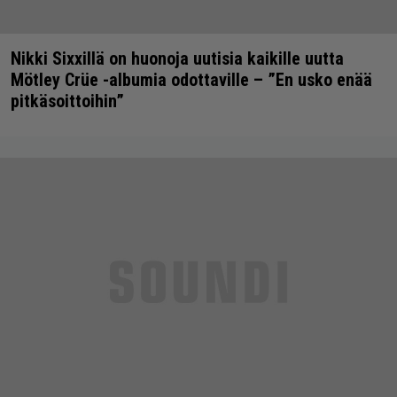
Nikki Sixxillä on huonoja uutisia kaikille uutta
Mötley Crüe -albumia odottaville – ”En usko enää
pitkäsoittoihin”