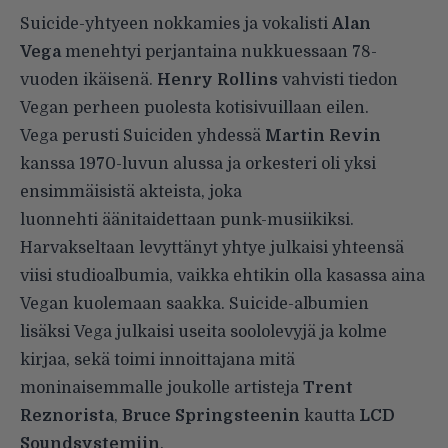
Suicide-yhtyeen nokkamies ja vokalisti
Alan
Vega
menehtyi perjantaina nukkuessaan 78-
vuoden ikäisenä.
Henry Rollins
vahvisti tiedon
Vegan perheen puolesta
kotisivuillaan
eilen.
Vega perusti Suiciden yhdessä
Martin Revin
kanssa 1970-luvun alussa ja orkesteri oli yksi
ensimmäisistä akteista, joka
luonnehti äänitaidettaan punk-musiikiksi.
Harvakseltaan levyttänyt yhtye julkaisi yhteensä
viisi studioalbumia, vaikka ehtikin olla kasassa aina
Vegan kuolemaan saakka. Suicide-albumien
lisäksi Vega julkaisi useita soololevyjä ja kolme
kirjaa, sekä toimi innoittajana mitä
moninaisemmalle joukolle artisteja
Trent
Reznorista
,
Bruce Springsteenin
kautta
LCD
Soundsystemiin
.