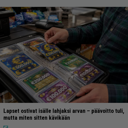
Lapset ostivat isälle lahjaksi arvan – päävoitto tuli,
mutta miten sitten kävikään