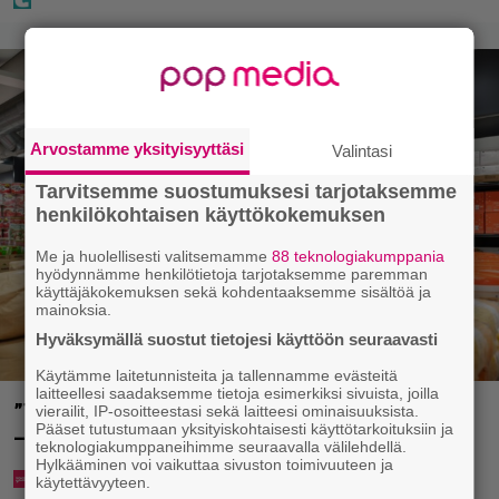
Arvostamme yksityisyyttäsi
Valintasi
Tarvitsemme suostumuksesi tarjotaksemme
henkilökohtaisen käyttökokemuksen
Me ja huolellisesti valitsemamme
88 teknologiakumppania
hyödynnämme henkilötietoja tarjotaksemme paremman
käyttäjäkokemuksen sekä kohdentaaksemme sisältöä ja
mainoksia.
Hyväksymällä suostut tietojesi käyttöön seuraavasti
Käytämme laitetunnisteita ja tallennamme evästeitä
laitteellesi saadaksemme tietoja esimerkiksi sivuista, joilla
”Tavallista suurempia pakkauksia myös perheille”
vierailit, IP-osoitteestasi sekä laitteesi ominaisuuksista.
Pääset tutustumaan yksityiskohtaisesti käyttötarkoituksiin ja
– tänne aukee Suomen toinen Prisma Tukku
teknologiakumppaneihimme seuraavalla välilehdellä.
Hylkääminen voi vaikuttaa sivuston toimivuuteen ja
käytettävyyteen.