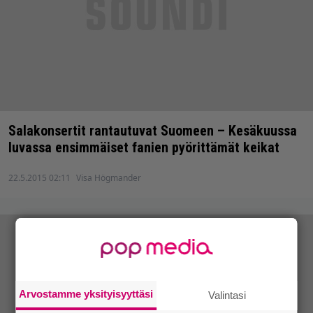
Salakonsertit rantautuvat Suomeen – Kesäkuussa
luvassa ensimmäiset fanien pyörittämät keikat
22.5.2015 02:11
Visa Högmander
Arvostamme yksityisyyttäsi
Valintasi