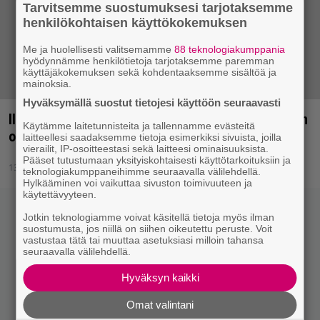
Tarvitsemme suostumuksesi tarjotaksemme
henkilökohtaisen käyttökokemuksen
Me ja huolellisesti valitsemamme
88 teknologiakumppania
hyödynnämme henkilötietoja tarjotaksemme paremman
käyttäjäkokemuksen sekä kohdentaaksemme sisältöä ja
mainoksia.
Hyväksymällä suostut tietojesi käyttöön seuraavasti
Ilosaarirock 2015: Damian Marley, Sólstafir ja Sunn
Käytämme laitetunnisteita ja tallennamme evästeitä
o))) Joensuuhun
laitteellesi saadaksemme tietoja esimerkiksi sivuista, joilla
vierailit, IP-osoitteestasi sekä laitteesi ominaisuuksista.
Pääset tutustumaan yksityiskohtaisesti käyttötarkoituksiin ja
13.2.2015 09:18
teknologiakumppaneihimme seuraavalla välilehdellä.
Hylkääminen voi vaikuttaa sivuston toimivuuteen ja
käytettävyyteen.
Jotkin teknologiamme voivat käsitellä tietoja myös ilman
suostumusta, jos niillä on siihen oikeutettu peruste. Voit
vastustaa tätä tai muuttaa asetuksiasi milloin tahansa
seuraavalla välilehdellä.
Hyväksyn kaikki
Omat valintani