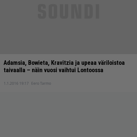
Adamsia, Bowieta, Kravitzia ja upeaa väriloistoa
taivaalla – näin vuosi vaihtui Lontoossa
1.1.2016 19:17
Eero Tarmo