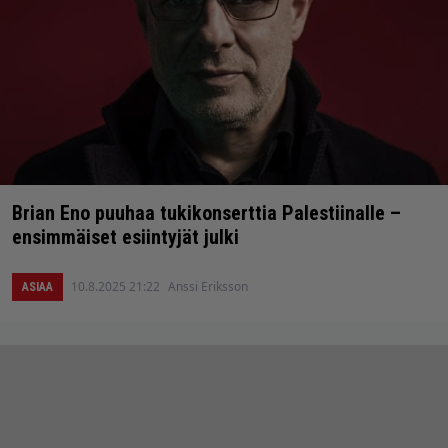
Brian Eno puuhaa tukikonserttia Palestiinalle –
ensimmäiset esiintyjät julki
10.8.2025 21:22
Anssi Eriksson
ASIAA