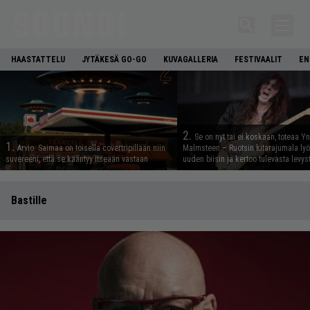
HAASTATTELU
JYTÄKESÄ GO-GO
KUVAGALLERIA
FESTIVAALIT
EN
2.
Se on nyt tai ei koskaan, toteaa Y
1.
Arvio: Saimaa on toisella covertripillään niin
Malmsteen – Ruotsin kitarajumala ly
suvereeni, että se kääntyy itseään vastaan
uuden biisin ja kertoo tulevasta levys
Bastille