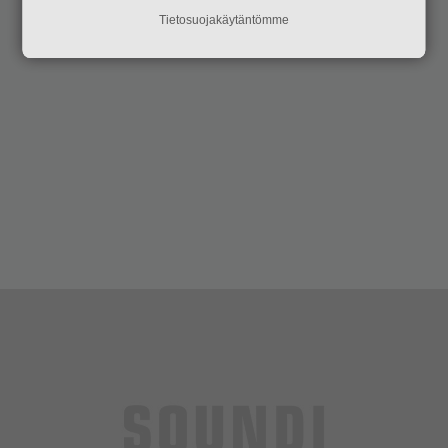
Tietosuojakäytäntömme