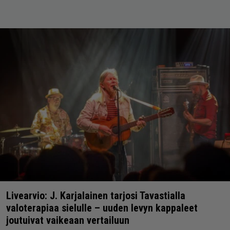
Livearvio: J. Karjalainen tarjosi Tavastialla
valoterapiaa sielulle – uuden levyn kappaleet
joutuivat vaikeaan vertailuun