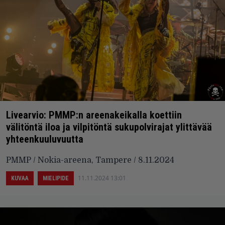
Livearvio: PMMP:n areenakeikalla koettiin
välitöntä iloa ja vilpitöntä sukupolvirajat ylittävää
yhteenkuuluvuutta
PMMP / Nokia-areena, Tampere / 8.11.2024
11.11.2024 13:01
KUVAA
MIELIPIDE