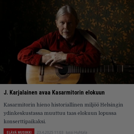
J. Karjalainen avaa Kasarmitorin elokuun
Kasarmitorin hieno historiallinen miljöö Helsingin
ydinkeskustassa muuttuu taas elokuun lopussa
konserttipaikaksi.
23.4.2025 11:03
Jussi Huhtala
ELÄVÄ MUSIIKKI