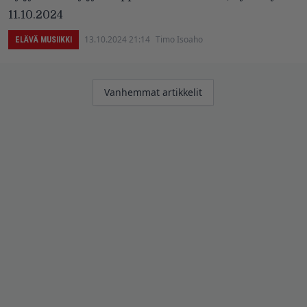
11.10.2024
13.10.2024 21:14
Timo Isoaho
ELÄVÄ MUSIIKKI
Artikkelien
Vanhemmat artikkelit
selaus