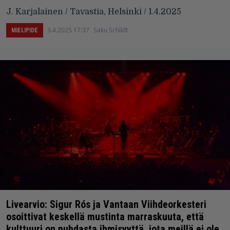
J. Karjalainen / Tavastia, Helsinki / 1.4.2025
3.4.2025 17:37
Saku Schildt
MIELIPIDE
Livearvio: Sigur Rós ja Vantaan Viihdeorkesteri
osoittivat keskellä mustinta marraskuuta, että
kulttuuri on puhdasta ihmisyyttä, jota meillä ei ole