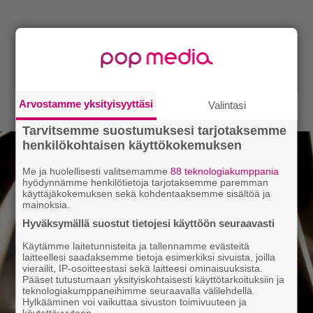
Arvostamme yksityisyyttäsi
Valintasi
Tarvitsemme suostumuksesi tarjotaksemme
henkilökohtaisen käyttökokemuksen
Me ja huolellisesti valitsemamme
88 teknologiakumppania
hyödynnämme henkilötietoja tarjotaksemme paremman
käyttäjäkokemuksen sekä kohdentaaksemme sisältöä ja
mainoksia.
Hyväksymällä suostut tietojesi käyttöön seuraavasti
Käytämme laitetunnisteita ja tallennamme evästeitä
laitteellesi saadaksemme tietoja esimerkiksi sivuista, joilla
vierailit, IP-osoitteestasi sekä laitteesi ominaisuuksista.
Pääset tutustumaan yksityiskohtaisesti käyttötarkoituksiin ja
teknologiakumppaneihimme seuraavalla välilehdellä.
Hylkääminen voi vaikuttaa sivuston toimivuuteen ja