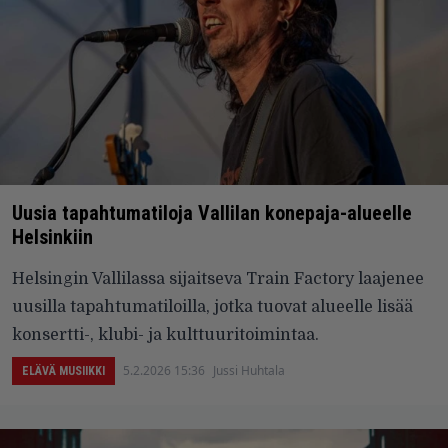
Uusia tapahtumatiloja Vallilan konepaja-alueelle
Helsinkiin
Helsingin Vallilassa sijaitseva Train Factory laajenee
uusilla tapahtumatiloilla, jotka tuovat alueelle lisää
konsertti-, klubi- ja kulttuuritoimintaa.
5.2.2026 15:36
Jussi Huhtala
ELÄVÄ MUSIIKKI