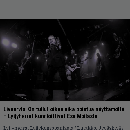
Livearvio: On tullut oikea aika poistua näyttämöltä
– Lyijyherrat kunnioittivat Esa Moilasta
Lyijyherrat Lyijykomppaniasta / Lutakko, Jyväskylä /