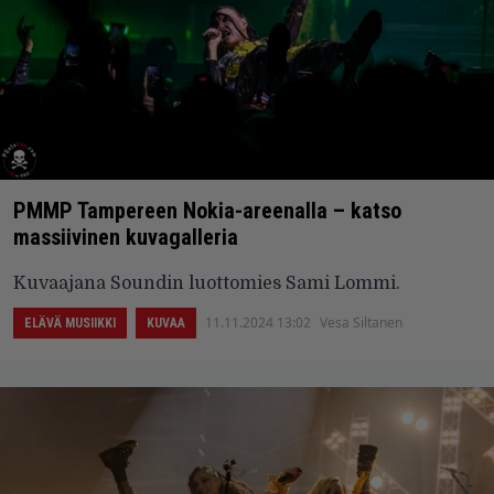
PMMP Tampereen Nokia-areenalla – katso
massiivinen kuvagalleria
Kuvaajana Soundin luottomies Sami Lommi.
11.11.2024 13:02
Vesa Siltanen
ELÄVÄ MUSIIKKI
KUVAA