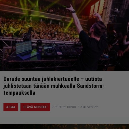
Darude suuntaa juhlakiertueelle – uutista
juhlistetaan tänään muhkealla Sandstorm-
tempauksella
8.5.2025 08:00
Saku Schildt
ASIAA
ELÄVÄ MUSIIKKI