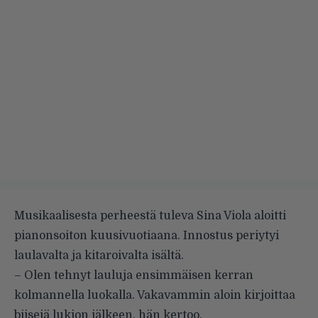
Musikaalisesta perheestä tuleva Sina Viola aloitti
pianonsoiton kuusivuotiaana. Innostus periytyi
laulavalta ja kitaroivalta isältä.
– Olen tehnyt lauluja ensimmäisen kerran
kolmannella luokalla. Vakavammin aloin kirjoittaa
biisejä lukion jälkeen, hän kertoo.