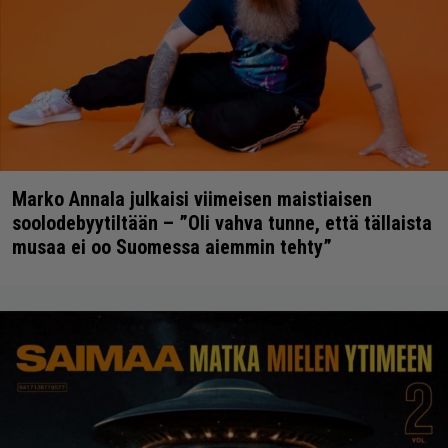
Marko Annala julkaisi viimeisen maistiaisen
soolodebyytiltään – ”Oli vahva tunne, että tällaista
musaa ei oo Suomessa aiemmin tehty”