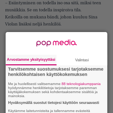
– Esiintyminen on todella iso osa sitä, miksi teen
musiikkia. Se on todella inspiroiva tila.
Keikoilla on mukana bändi, johon kuuluu Sina
Violan lisäksi neljä henkilöä.
Arvostamme yksityisyyttäsi
Valintasi
Tarvitsemme suostumuksesi tarjotaksemme
henkilökohtaisen käyttökokemuksen
Me ja huolellisesti valitsemamme
88 teknologiakumppania
hyödynnämme henkilötietoja tarjotaksemme paremman
käyttäjäkokemuksen sekä kohdentaaksemme sisältöä ja
mainoksia.
Hyväksymällä suostut tietojesi käyttöön seuraavasti
Käytämme laitetunnisteita ja tallennamme evästeitä