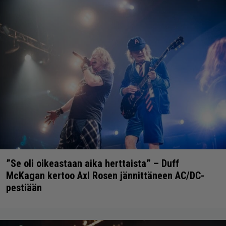
”Se oli oikeastaan aika herttaista” – Duff
McKagan kertoo Axl Rosen jännittäneen AC/DC-
pestiään