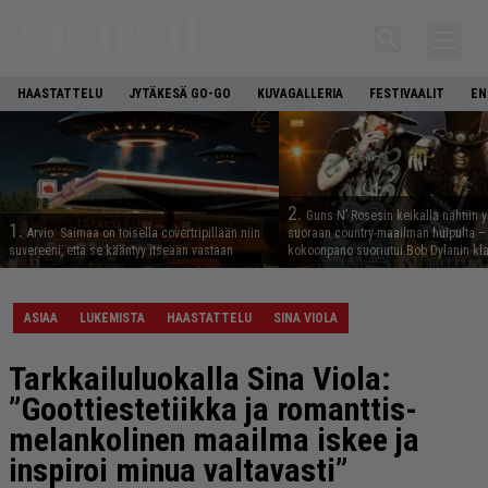
HAASTATTELU
JYTÄKESÄ GO-GO
KUVAGALLERIA
FESTIVAALIT
EN
2.
Guns N’ Rosesin keikalla nähtiin y
1.
Arvio: Saimaa on toisella covertripillään niin
suoraan country-maailman huipulta –
suvereeni, että se kääntyy itseään vastaan
kokoonpano suoriutui Bob Dylanin kl
ASIAA
LUKEMISTA
HAASTATTELU
SINA VIOLA
Tarkkailuluokalla Sina Viola:
”Goottiestetiikka ja romanttis-
melankolinen maailma iskee ja
inspiroi minua valtavasti”