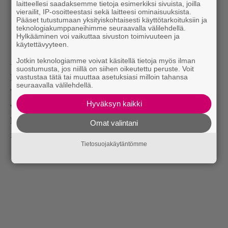
laitteellesi saadaksemme tietoja esimerkiksi sivuista, joilla
vierailit, IP-osoitteestasi sekä laitteesi ominaisuuksista.
Pääset tutustumaan yksityiskohtaisesti käyttötarkoituksiin ja
teknologiakumppaneihimme seuraavalla välilehdellä.
Hylkääminen voi vaikuttaa sivuston toimivuuteen ja
käytettävyyteen.
Jotkin teknologiamme voivat käsitellä tietoja myös ilman
– He ovat sairaan upeita ja taitavia. Heidän
suostumusta, jos niillä on siihen oikeutettu peruste. Voit
vastustaa tätä tai muuttaa asetuksiasi milloin tahansa
kanssaan on upeaa viedä tätä juttua eteenpäin.
seuraavalla välilehdellä.
Tulevaisuudessa häämöttää pikkuhiljaa
Hyväksyn kaikki
valmistuvan debyyttialbumin ilmestyminen.
Levylle ei ole asetettu tarkkaa julkaisuaikataulua,
Omat valintani
mutta osa biiseistä on jo valmiina.
Tietosuojakäytäntömme