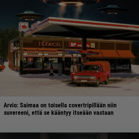
Arvio: Saimaa on toisella covertripillään niin
suvereeni, että se kääntyy itseään vastaan