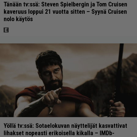
Tänään tv:ssä: Steven Spielbergin ja Tom Cruisen
kaveruus loppui 21 vuotta sitten – Syynä Cruisen
nolo käytös
Yöllä tv:ssä: Sotaelokuvan näyttelijät kasvattivat
lihakset nopeasti erikoisella kikalla – IMDb-