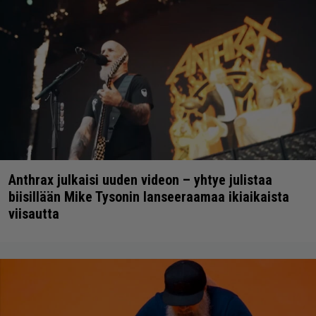
Anthrax julkaisi uuden videon – yhtye julistaa
biisillään Mike Tysonin lanseeraamaa ikiaikaista
viisautta