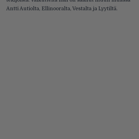
tekijöistä. Vaikutteita hän on saanut muun muassa
Antti Autiolta, Ellinooralta, Vestalta ja Lyytiltä.