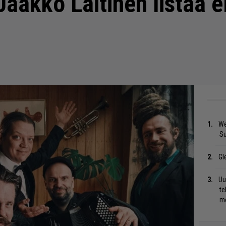
Jaakko Laitinen listaa 
We
S
Gl
Uu
te
me