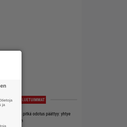
sen
LUETUIMMAT
tietoja
 ja
ezer-fanien pitkä odotus päättyy: yhtye
ulee Suomeen
toja