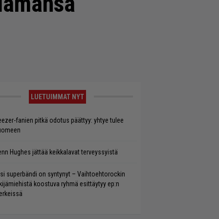
elämänsä
LUETUIMMAT NYT
ezer-fanien pitkä odotus päättyy: yhtye tulee
uomeen
enn Hughes jättää keikkalavat terveyssyistä
si superbändi on syntynyt – Vaihtoehtorockin
kijämiehistä koostuva ryhmä esittäytyy ep:n
rkeissä