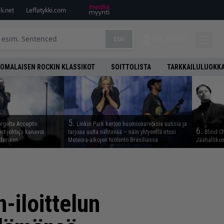
i.net
Leffatykki.com
Etsi
KIRJAUDU
OMALAISEN ROCKIN KLASSIKOT
SOITTOLISTA
TARKKAILULUOKK
5.
rgelta Acceptin
Linkin Park kertoo huomionarvoisia uutisia ja
6.
st-johtaja kanavoi
tarjoaa uutta nähtävää – näin yhtyeeltä irtosi
Blind C
deriaan
Meteora-aikojen tuotanto Brasiliassa
Jäähallikon
-iloittelun