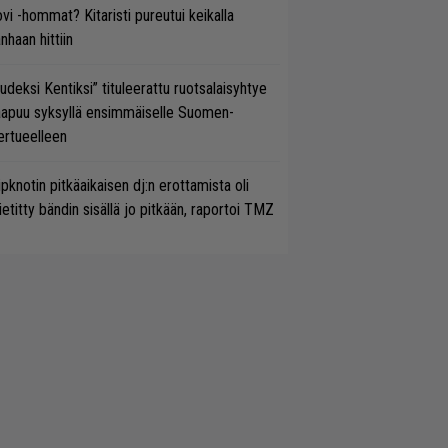
vi -hommat? Kitaristi pureutui keikalla
nhaan hittiin
udeksi Kentiksi” tituleerattu ruotsalaisyhtye
aapuu syksyllä ensimmäiselle Suomen-
ertueelleen
ipknotin pitkäaikaisen dj:n erottamista oli
etitty bändin sisällä jo pitkään, raportoi TMZ