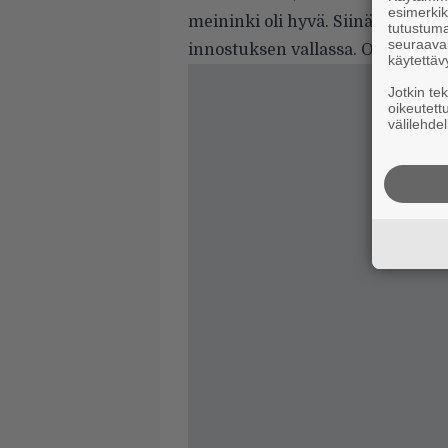
esimerkiks
meininki oli hyvä. Siinä ei pääse
tutustuma
seuraaval
innostuksen vallassa. On mukav
käytettäv
Jotkin te
oikeutett
välilehdel