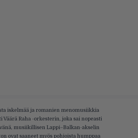
aista iskelmää ja romanien menomusiikkia
i Väärä Raha -orkesterin, joka sai nopeasti
änä, musiikillisen Lappi–Balkan-akselin
on ovat saaneet myös pohjoista humppaa