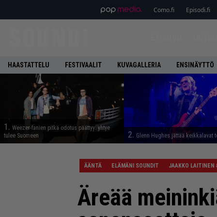
Como.fi
Episodi.fi
ETUSIVU
UUTIS
HAASTATTELU
FESTIVAALIT
KUVAGALLERIA
ENSINÄYTTÖ
1.
Weezer-fanien pitkä odotus päättyy: yhtye
2.
tulee Suomeen
Glenn Hughes jättää keikkalavat t
ÄÄNTÄ
ELÄMÄNI SOUNDIT
JAAKKO LAITINEN 
Äreää meininkiä