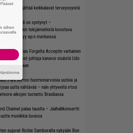
. Pääset
enn Hughes jättää keikkalavat terveyssyistä
e
si superbändi on syntynyt –
n siihen
ihtoehtorockin tekijämiehistä koostuva
uraavalla
hmä esittäytyy ep:n merkeissä
in sujuu Tobias Forgelta Acceptin varhainen
otanto – Ghost-johtaja kanavoi sisäistä Udo
rkschneideriaan
äytäntömme
nkin Park kertoo huomionarvoisia uutisia ja
rjoaa uutta nähtävää – näin yhtyeeltä irtosi
teora-aikojen tuotanto Brasiliassa
ind Channel palaa tauolta – Jäähallikonsertti
 uutta musiikkia luvassa
ten sujuvat Richie Samboralta nykyään Bon