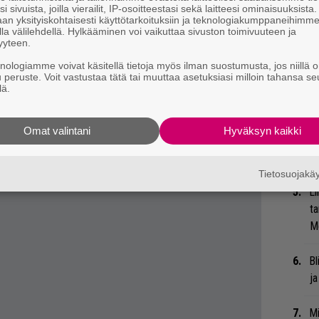
i sivuista, joilla vierailit, IP-osoitteestasi sekä laitteesi ominaisuuksista
 kyynistymään ja keikoillekin lähdetään
Gl
an yksityiskohtaisesti käyttötarkoituksiin ja teknologiakumppaneihimm
la välilehdellä. Hylkääminen voi vaikuttaa sivuston toimivuuteen ja
a hypätä mukaan.
yyteen.
Uu
knologiamme voivat käsitellä tietoja myös ilman suostumusta, jos niillä o
Va
u peruste. Voit vastustaa tätä tai muuttaa asetuksiasi milloin tahansa se
ry
lä.
Nä
Omat valintani
Hyväksyn kaikki
tu
Di
Tietosuojak
Li
ta
Me
Bl
ja
Mi