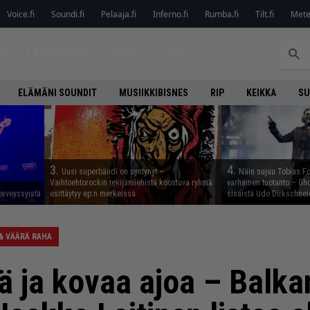
Voice.fi
Soundi.fi
Pelaaja.fi
Inferno.fi
Rumba.fi
Tilt.fi
Metel
ET
LEVYARVIOT
JUTUT
LEHTI
ELÄMÄNI SOUNDIT
MUSIIKKIBISNES
RIP
KEIKKA
SU
3.
4.
Uusi superbändi on syntynyt –
Näin sujuu Tobias Fo
Vaihtoehtorockin tekijämiehistä koostuva ryhmä
varhainen tuotanto – Gho
erveyssyistä
esittäytyy ep:n merkeissä
sisäistä Udo Dirkschnei
& VÄÄRÄ RAHA
 ja kovaa ajoa – Balkan