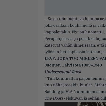
– Se on niin mahtava homma se i
joka osaltaan koulii meitä ja vaik
kappaleitakin. Nyt on huomattu, e
Peräpohjolassa, ja porukka taju
katsovat vähän ihmeissään, että
lyödään heti lapikasta lattiaan j
LEVY, JOKA TUO MIELEEN 
Suomen Talvisota 1939–1940
Underground-Rock
” Tuli kuunneltua paljon teininä
kun näitä jossakin kuulee. Maht
Badding ja M.A.Numminen äänessä.
The Doors
-elokuvan ja sehän oli