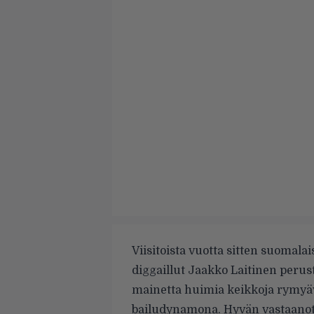
Viisitoista vuotta sitten suomal
diggaillut Jaakko Laitinen perust
mainetta huimia keikkoja rymyäv
bailudynamona. Hyvän vastaanot