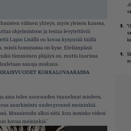
Jo
va
hmisten välinen yhteys, myös yleisön kanssa,
”U
uttaa ohjelmistoon ja testaa levytettäviä
s
ttä Lapin Lisällä on kovaa kysyntää täällä
ki
aa, mistä hommassa on kyse. Etelämpänä
Sl
 mikä tämmönen pläjäys on, mutta Inarissa
mi
a lauletaan sanoja mukana.
VARHAISVUODET KORKALOVAARASSA
 ja aina tulee nuoruuden tunnelmat mieleen,
avaa anarkistista underground-meininkiä.
 Musaintoilu alkoi siitä, kun isosisko videoi
kin kovaa meininkiä.”