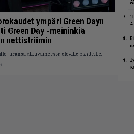
A
”T
orokaudet ympäri Green Dayn
A.
sti Green Day -meininkiä
 nettistriimin
Bl
nä
le, uransa alkuvaiheessa oleville bändeille.
Jy
dt
Ka