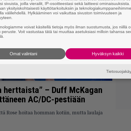
i sivuista, joilla vierailit, IP-osoitteestasi sekä laitteesi ominaisuuksista
an yksityiskohtaisesti käyttötarkoituksiin ja teknologiakumppaneihimm
la välilehdellä. Hylkääminen voi vaikuttaa sivuston toimivuuteen ja
yyteen.
knologiamme voivat käsitellä tietoja myös ilman suostumusta, jos niillä o
u peruste. Voit vastustaa tätä tai muuttaa asetuksiasi milloin tahansa se
lä.
Omat valintani
Hyväksyn kaikki
Tietosuojak
a herttaista” – Duff McKagan
ittäneen AC/DC-pestiään
ttä Rose hoitaa homman kotiin, mutta laulaja