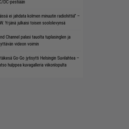
C/DC-pestiään
ässä ei jahdata kolmen minuutin radiohittiä” –
W. Yrjänä julkaisi toisen soololevynsä
ind Channel palasi tauolta tuplasinglen ja
yttävän videon voimin
täkesä Go-Go jytisytti Helsingin Suvilahtea –
tso hulppea kuvagalleria viikonlopulta