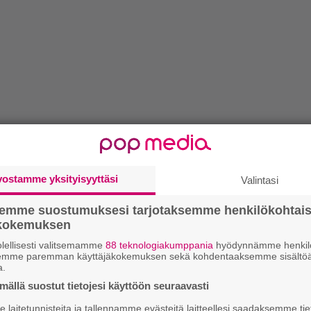
vostamme yksityisyyttäsi
Valintasi
semme suostumuksesi tarjotaksemme henkilökohtai
ökokemuksen
lellisesti valitsemamme
88 teknologiakumppania
hyödynnämme henkilö
semme paremman käyttäjäkokemuksen sekä kohdentaaksemme sisältöä
a.
ällä suostut tietojesi käyttöön seuraavasti
laitetunnisteita ja tallennamme evästeitä laitteellesi saadaksemme tie