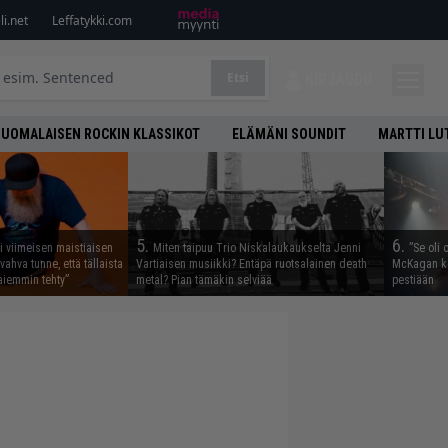
i.net
Leffatykki.com
Etsi
KIRJAUDU
SUOMALAISEN ROCKIN KLASSIKOT
ELÄMÄNI SOUNDIT
MARTTI LU
5.
6.
i viimeisen maistiaisen
Miten taipuu Trio Niskalaukaukselta Jenni
”Se oli 
vahva tunne, että tällaista
Vartiaisen musiikki? Entäpä ruotsalainen death
McKagan ke
iemmin tehty”
metal? Pian tämäkin selviää
pestiään