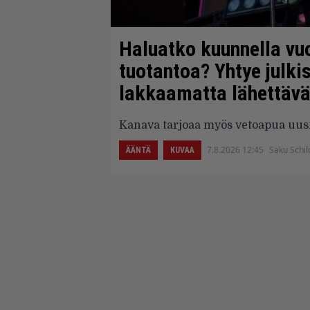
Haluatko kuunnella vu
tuotantoa? Yhtye julki
lakkaamatta lähettävän
Kanava tarjoaa myös vetoapua uusil
7.8.2026 12:45
Saku Schil
ÄÄNTÄ
KUVAA