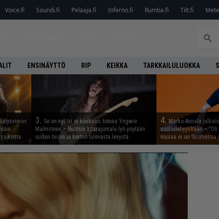
Voice.fi
Soundi.fi
Pelaaja.fi
Inferno.fi
Rumba.fi
Tilt.fi
Metel
ET
LEVYARVIOT
JUTUT
LEHTI
ALIT
ENSINÄYTTÖ
RIP
KEIKKA
TARKKAILULUOKKA
3.
4.
llätysvieras
Se on nyt tai ei koskaan, toteaa Yngwie
Marko Annala julkais
 näin
Malmsteen – Ruotsin kitarajumala lyö pöytään
soolodebyytiltään – ”Oli 
assikosta
uuden biisin ja kertoo tulevasta levystä
musaa ei oo Suomessa a