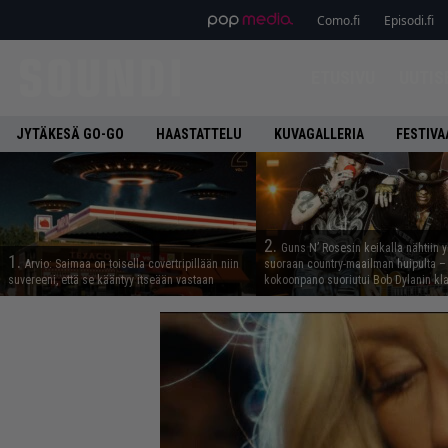
Soundi
Como.fi
Episodi.fi
ETUSIVU
UUTIS
JYTÄKESÄ GO-GO
HAASTATTELU
KUVAGALLERIA
FESTIVA
2.
Guns N’ Rosesin keikalla nähtiin y
1.
Arvio: Saimaa on toisella covertripillään niin
suoraan country-maailman huipulta –
suvereeni, että se kääntyy itseään vastaan
kokoonpano suoriutui Bob Dylanin kl