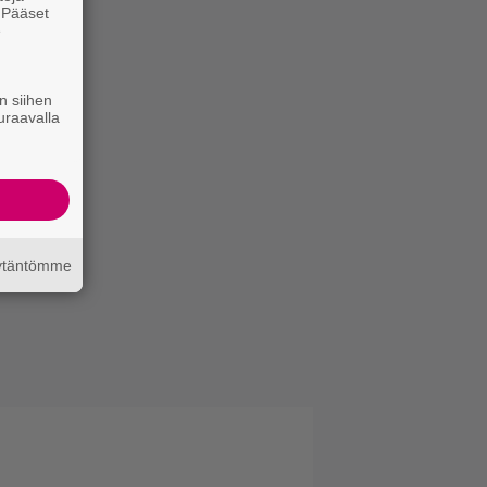
. Pääset
e
n siihen
uraavalla
äytäntömme