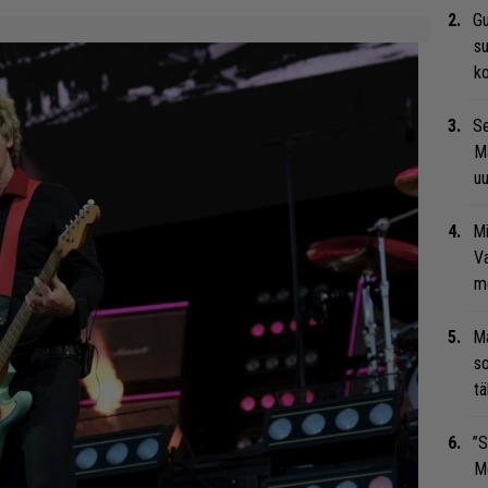
Gu
su
ko
Se
Ma
uu
Mi
Va
me
Ma
so
tä
”S
M