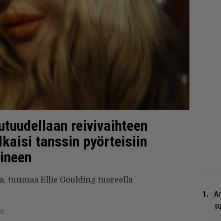
utuudellaan reivivaihteen
lkaisi tanssin pyörteisiin
oineen
, tuumaa Ellie Goulding tuoreella
Ar
su
dt