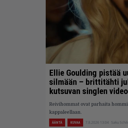
Ellie Goulding pistää u
silmään – brittitähti ju
kutsuvan singlen vide
Reivihommat ovat parhaita hommia
kappaleellaan.
7.8.2026 13:04
Saku Schil
ÄÄNTÄ
KUVAA