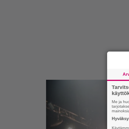
Ar
Tarvit
käytt
Me ja huo
tarjotak
mainoksi
Hyväksym
Käytämme 