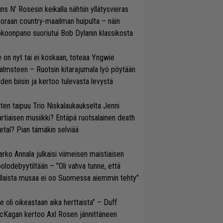
ns N’ Rosesin keikalla nähtiin yllätysvieras
oraan country-maailman huipulta – näin
koonpano suoriutui Bob Dylanin klassikosta
 on nyt tai ei koskaan, toteaa Yngwie
lmsteen – Ruotsin kitarajumala lyö pöytään
den biisin ja kertoo tulevasta levystä
ten taipuu Trio Niskalaukaukselta Jenni
rtiaisen musiikki? Entäpä ruotsalainen death
tal? Pian tämäkin selviää
rko Annala julkaisi viimeisen maistiaisen
olodebyytiltään – ”Oli vahva tunne, että
llaista musaa ei oo Suomessa aiemmin tehty”
e oli oikeastaan aika herttaista” – Duff
cKagan kertoo Axl Rosen jännittäneen