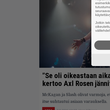
esimerkiks
tutustuma
seuraaval
käytettäv
Jotkin te
oikeutett
välilehdel
”Se oli oikeastaan aik
kertoo Axl Rosen jänn
McKagan ja Slash olivat varmoja, e
itse suhtautui asiaan varauksella.