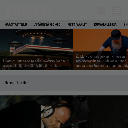
HAASTATTELU
JYTÄKESÄ GO-GO
FESTIVAALIT
KUVAGALLERIA
EN
2.
Marko Annala julkaisi viimeisen m
1.
Arvio: Saimaa on toisella covertripillään niin
soolodebyytiltään – ”Oli vahva tunne, e
suvereeni, että se kääntyy itseään vastaan
musaa ei oo Suomessa aiemmin tehty
Deep Turtle