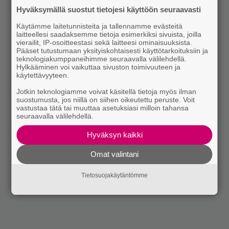
Hyväksymällä suostut tietojesi käyttöön seuraavasti
Käytämme laitetunnisteita ja tallennamme evästeitä
laitteellesi saadaksemme tietoja esimerkiksi sivuista, joilla
vierailit, IP-osoitteestasi sekä laitteesi ominaisuuksista.
Pääset tutustumaan yksityiskohtaisesti käyttötarkoituksiin ja
teknologiakumppaneihimme seuraavalla välilehdellä.
Hylkääminen voi vaikuttaa sivuston toimivuuteen ja
käytettävyyteen.
Jotkin teknologiamme voivat käsitellä tietoja myös ilman
suostumusta, jos niillä on siihen oikeutettu peruste. Voit
vastustaa tätä tai muuttaa asetuksiasi milloin tahansa
seuraavalla välilehdellä.
Hyväksyn kaikki
Omat valintani
Tietosuojakäytäntömme