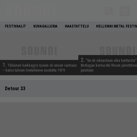
FESTIVAALIT
KUVAGALLERIA
HAASTATTELU
HELLSINKI METAL FESTI
2.
”Se oli oikeastaan aika herttaista”
1.
Tällainen keikkajyrä Queen oli ennen vanhaan
McKagan kertoo Axl Rosen jännittäne
– katso tulinen livetallenne vuodelta 1979
pestiään
Detour 33