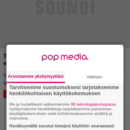
The Rasmus, Mara Balls, Slowdive – kurkistus
viikon 14 Parasta juuri nyt -listalle
Mukana maukkauksia myös The Kooksin sekä Brian
Arvostamme yksityisyyttäsi
Valintasi
& Helvetin Perunan kaltaisilta kokoonpanoilta.
Tarvitsemme suostumuksesi tarjotaksemme
henkilökohtaisen käyttökokemuksen
6.4.2017 19:06
Eero Tarmo
ÄÄNTÄ
LUKEMISTA
Me ja huolellisesti valitsemamme
88 teknologiakumppania
hyödynnämme henkilötietoja tarjotaksemme paremman
käyttäjäkokemuksen sekä kohdentaaksemme sisältöä ja
mainoksia.
Hyväksymällä suostut tietojesi käyttöön seuraavasti