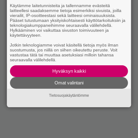
Käytämme laitetunnisteita ja tallennamme evästeitä
laitteellesi saadaksemme tietoja esimerkiksi sivuista, joilla
vierailit, IP-osoitteestasi sekä laitteesi ominaisuuksista.
Pääset tutustumaan yksityiskohtaisesti käyttötarkoituksiin ja
teknologiakumppaneihimme seuraavalla välilehdellä.
Hylkääminen voi vaikuttaa sivuston toimivuuteen ja
käytettävyyteen.
Jotkin teknologiamme voivat käsitellä tietoja myös ilman
suostumusta, jos niillä on siihen oikeutettu peruste. Voit
vastustaa tätä tai muuttaa asetuksiasi milloin tahansa
seuraavalla välilehdellä.
Hyväksyn kaikki
Omat valintani
Tietosuojakäytäntömme