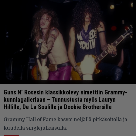
Guns N’ Rosesin klassikkolevy nimettiin Grammy-
kunniagalleriaan – Tunnustusta myös Lauryn
Hillille, De La Soulille ja Doobie Brothersille
Grammy Hall of Fame kasvoi neljällä pitkäsoitolla ja
kuudella singlejulkaisulla.