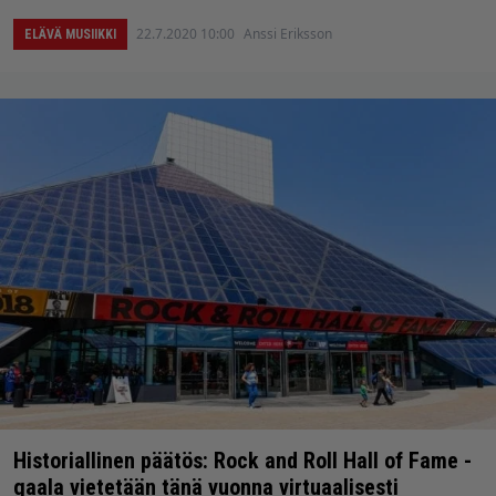
22.7.2020 10:00
Anssi Eriksson
ELÄVÄ MUSIIKKI
Historiallinen päätös: Rock and Roll Hall of Fame -
gaala vietetään tänä vuonna virtuaalisesti