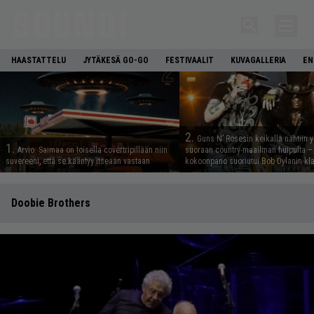
HAASTATTELU
JYTÄKESÄ GO-GO
FESTIVAALIT
KUVAGALLERIA
EN
2.
Guns N’ Rosesin keikalla nähtiin y
1.
Arvio: Saimaa on toisella covertripillään niin
suoraan country-maailman huipulta –
suvereeni, että se kääntyy itseään vastaan
kokoonpano suoriutui Bob Dylanin kl
Doobie Brothers