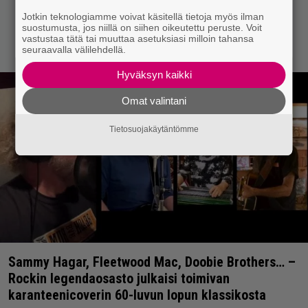
Jotkin teknologiamme voivat käsitellä tietoja myös ilman
suostumusta, jos niillä on siihen oikeutettu peruste. Voit
vastustaa tätä tai muuttaa asetuksiasi milloin tahansa
seuraavalla välilehdellä.
Hyväksyn kaikki
Omat valintani
Tietosuojakäytäntömme
Sammy Hagar, Fleetwood Mac, Doobie Brothers… –
Rockin legendaosasto julkaisi toimivan
karanteenicoverin 60-luvun lopun klassikosta