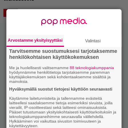
8.11.2020 18:43
Anssi Eriksson
ASIAA
Arvostamme yksityisyyttäsi
Valintasi
Tarvitsemme suostumuksesi tarjotaksemme
henkilökohtaisen käyttökokemuksen
Me ja huolellisesti valitsemamme
88 teknologiakumppania
hyödynnämme henkilötietoja tarjotaksemme paremman
käyttäjäkokemuksen sekä kohdentaaksemme sisältöä ja
mainoksia.
Hyväksymällä suostut tietojesi käyttöön seuraavasti
Käytämme laitetunnisteita ja tallennamme evästeitä
laitteellesi saadaksemme tietoja esimerkiksi sivuista, joilla
vierailit, IP-osoitteestasi sekä laitteesi ominaisuuksista.
Pääset tutustumaan yksityiskohtaisesti käyttötarkoituksiin ja
teknologiakumppaneihimme seuraavalla välilehdellä.
Hylkääminen voi vaikuttaa sivuston toimivuuteen ja
käytettävyyteen.