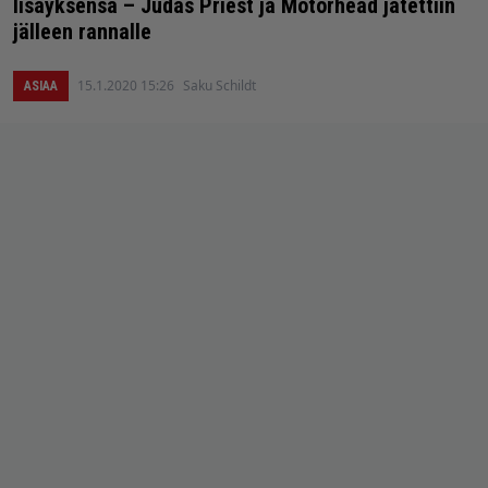
lisäyksensä – Judas Priest ja Motörhead jätettiin
jälleen rannalle
15.1.2020 15:26
Saku Schildt
ASIAA