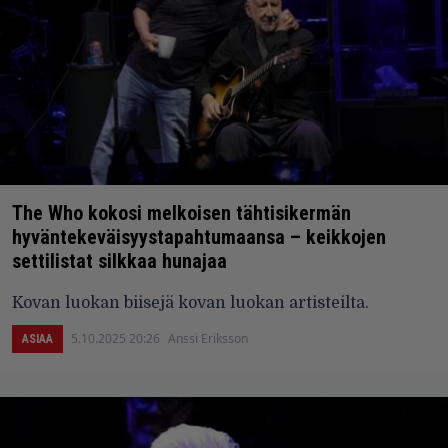
The Who kokosi melkoisen tähtisikermän
hyväntekeväisyystapahtumaansa – keikkojen
settilistat silkkaa hunajaa
Kovan luokan biisejä kovan luokan artisteilta.
5.10.2025 20:26
Anssi Eriksson
ASIAA