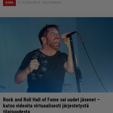
21.3.2024 08:42
Vesa Siltanen
ASIAA
Rock and Roll Hall of Fame sai uudet jäsenet –
katso videoita virtuaalisesti järjestetystä
tilaisuudesta