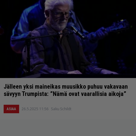
Jälleen yksi maineikas muusikko puhuu vakavaan
sävyyn Trumpista: ”Nämä ovat vaarallisia aikoja”
26.5.2025 11:56
Saku Schildt
ASIAA