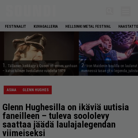
FESTIVAALIT
KUVAGALLERIA
HELLSINKI METAL FESTIVAL
HAASTATTE
1.
2.
Tällainen keikkajyrä Queen oli ennen vanhaan
Iron Maidenin keulilla on laulanut
– katso tulinen livetallenne vuodelta 1979
mennessä tasan yksi legenda, julistaa
ASIAA
GLENN HUGHES
Glenn Hughesilla on ikäviä uutisia
faneilleen – tuleva soololevy
saattaa jäädä laulajalegendan
viimeiseksi