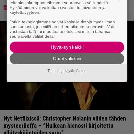
teknologiakumppaneihimme seuraavalla välilehdellä.
Hylkääminen voi vaikuttaa sivuston toimivuuteen ja
käytettävyyteen.
Jotkin teknologiamme voivat käsitellä tietoja myös ilman
suostumusta, jos niillä on siihen oikeutettu peruste. Voit
vastustaa tätä tai muuttaa asetuksiasi milloin tahansa
seuraavalla välilehdellä.
Hyväksyn kaikki
Omat valintani
Tietosuojakäytäntömme
Nyt Netflixissä: Christopher Nolanin viiden tähden
mysteerileffa – ”Huikean hienosti kirjoitettu
yllätyskäänteiden sarja”