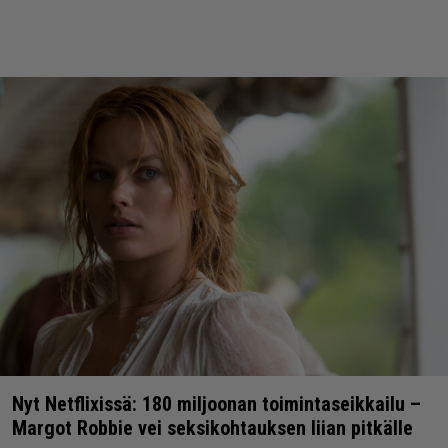
Nyt Netflixissä: 180 miljoonan toimintaseikkailu –
Margot Robbie vei seksikohtauksen liian pitkälle