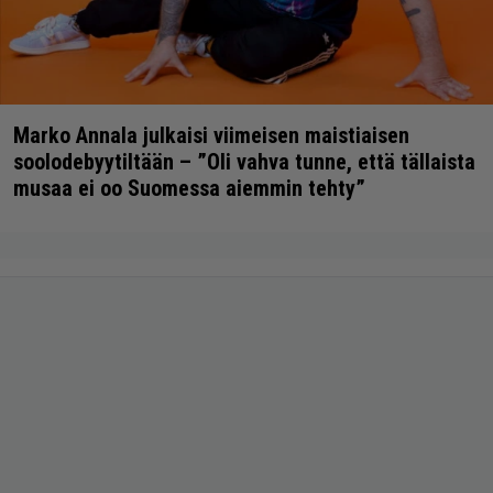
Marko Annala julkaisi viimeisen maistiaisen
soolodebyytiltään – ”Oli vahva tunne, että tällaista
musaa ei oo Suomessa aiemmin tehty”