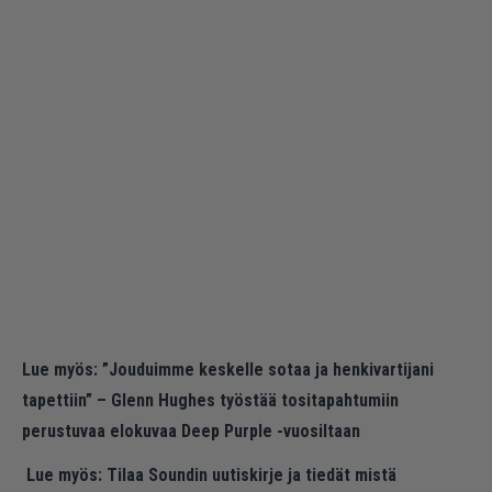
Lue myös:
”Jouduimme keskelle sotaa ja henkivartijani
tapettiin” – Glenn Hughes työstää tositapahtumiin
perustuvaa elokuvaa Deep Purple -vuosiltaan
Lue myös:
Tilaa Soundin uutiskirje ja tiedät mistä