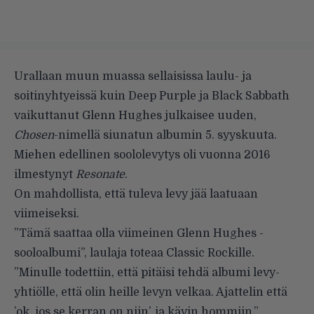
Urallaan muun muassa sellaisissa laulu- ja
soitinyhtyeissä kuin Deep Purple ja Black Sabbath
vaikuttanut Glenn Hughes julkaisee uuden,
Chosen
-nimellä siunatun albumin 5. syyskuuta.
Miehen edellinen soololevytys oli vuonna 2016
ilmestynyt
Resonate
.
On mahdollista, että tuleva levy jää laatuaan
viimeiseksi.
”Tämä saattaa olla viimeinen Glenn Hughes -
sooloalbumi”, laulaja toteaa
Classic Rockille
.
”Minulle todettiin, että pitäisi tehdä albumi levy-
yhtiölle, että olin heille levyn velkaa. Ajattelin että
’ok, jos se kerran on niin’, ja kävin hommiin.”