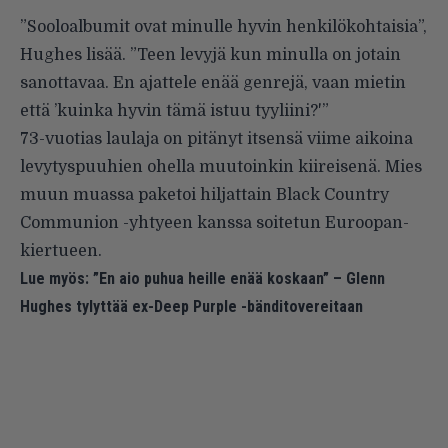
”Sooloalbumit ovat minulle hyvin henkilökohtaisia”,
Hughes lisää. ”Teen levyjä kun minulla on jotain
sanottavaa. En ajattele enää genrejä, vaan mietin
että ’kuinka hyvin tämä istuu tyyliini?'”
73-vuotias laulaja on pitänyt itsensä viime aikoina
levytyspuuhien ohella muutoinkin kiireisenä. Mies
muun muassa paketoi hiljattain Black Country
Communion -yhtyeen kanssa soitetun Euroopan-
kiertueen.
Lue myös:
”En aio puhua heille enää koskaan” – Glenn
Hughes tylyttää ex-Deep Purple -bänditovereitaan