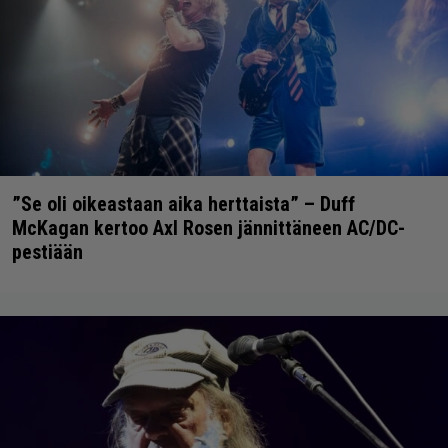
”Se oli oikeastaan aika herttaista” – Duff
McKagan kertoo Axl Rosen jännittäneen AC/DC-
pestiään