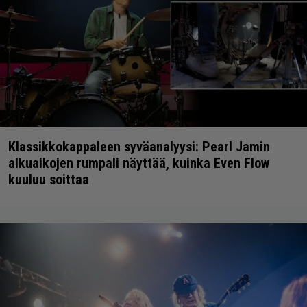
Klassikkokappaleen syväanalyysi: Pearl Jamin
alkuaikojen rumpali näyttää, kuinka Even Flow
kuuluu soittaa