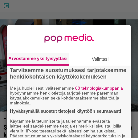
Arvostamme yksityisyyttäsi
Valintasi
Tarvitsemme suostumuksesi tarjotaksemme
henkilökohtaisen käyttökokemuksen
Me ja huolellisesti valitsemamme
88 teknologiakumppania
hyödynnämme henkilötietoja tarjotaksemme paremman
käyttäjäkokemuksen sekä kohdentaaksemme sisältöä ja
mainoksia.
Hyväksymällä suostut tietojesi käyttöön seuraavasti
”Mitä isompi vehje, sen paremmin kulkee” –
Käytämme laitetunnisteita ja tallennamme evästeitä
laitteellesi saadaksemme tietoja esimerkiksi sivuista, joilla
Susanna Penttilä suuntasi Bangbussinsa Helsingin
vierailit, IP-osoitteestasi sekä laitteesi ominaisuuksista.
keskustaan
Pääset tutustumaan yksityiskohtaisesti käyttötarkoituksiin ja