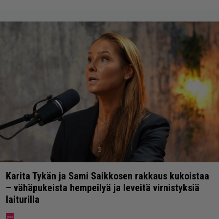
Karita Tykän ja Sami Saikkosen rakkaus kukoistaa
– vähäpukeista hempeilyä ja leveitä virnistyksiä
laiturilla