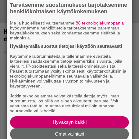
Tarvitsemme suostumuksesi tarjotaksemme
henkilökohtaisen käyttökokemuksen
Me ja huolellisesti valitsemamme
88 teknologiakumppania
hyödynnämme henkilötietoja tarjotaksemme paremman
Hippimetallibändi Egokills julkaisee
käyttäjäkokemuksen sekä kohdentaaksemme sisältöä ja
mainoksia.
debyyttilevynsä
Hyväksymällä suostut tietojesi käyttöön seuraavasti
24.11.2014 10:59
Käytämme laitetunnisteita ja tallennamme evästeitä
laitteellesi saadaksemme tietoja esimerkiksi sivuista, joilla
vierailit, IP-osoitteestasi sekä laitteesi ominaisuuksista.
Pääset tutustumaan yksityiskohtaisesti käyttötarkoituksiin ja
Artikkelien
Uudemmat artikkelit
teknologiakumppaneihimme seuraavalla välilehdellä.
selaus
Hylkääminen voi vaikuttaa sivuston toimivuuteen ja
käytettävyyteen.
Jotkin teknologiamme voivat käsitellä tietoja myös ilman
suostumusta, jos niillä on siihen oikeutettu peruste. Voit
vastustaa tätä tai muuttaa asetuksiasi milloin tahansa
seuraavalla välilehdellä.
Hyväksyn kaikki
Omat valintani