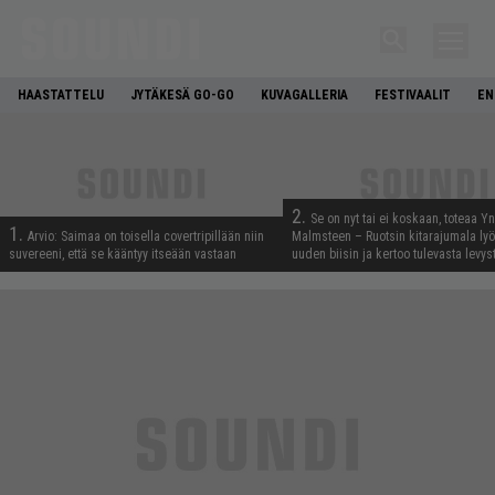
HAASTATTELU
JYTÄKESÄ GO-GO
KUVAGALLERIA
FESTIVAALIT
EN
2.
Se on nyt tai ei koskaan, toteaa Y
1.
Arvio: Saimaa on toisella covertripillään niin
Malmsteen – Ruotsin kitarajumala ly
suvereeni, että se kääntyy itseään vastaan
uuden biisin ja kertoo tulevasta levys