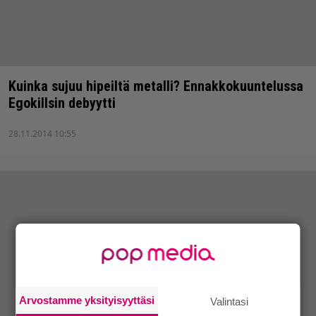
Kuinka sujuu hipeiltä metalli? Ennakkokuuntelussa
Egokillsin debyytti
28.11.2014 10:55
Arvostamme yksityisyyttäsi
Valintasi