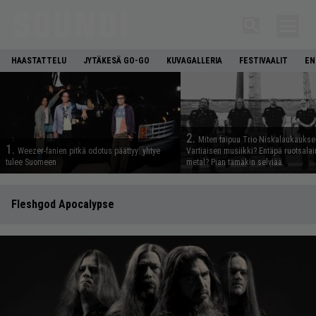
HAASTATTELU
JYTÄKESÄ GO-GO
KUVAGALLERIA
FESTIVAALIT
EN
2.
Miten taipuu Trio Niskalaukaukse
1.
Weezer-fanien pitkä odotus päättyy: yhtye
Vartiaisen musiikki? Entäpä ruotsala
tulee Suomeen
metal? Pian tämäkin selviää
Fleshgod Apocalypse