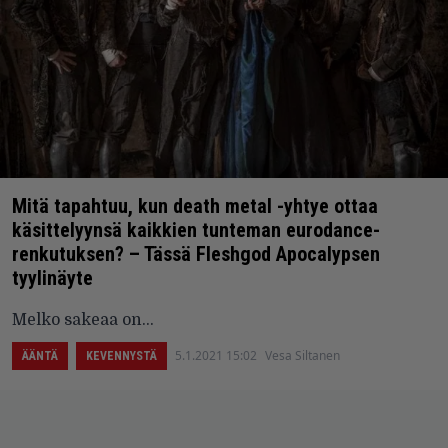
Mitä tapahtuu, kun death metal -yhtye ottaa
käsittelyynsä kaikkien tunteman eurodance-
renkutuksen? – Tässä Fleshgod Apocalypsen
tyylinäyte
Melko sakeaa on...
5.1.2021 15:02
Vesa Siltanen
ÄÄNTÄ
KEVENNYSTÄ