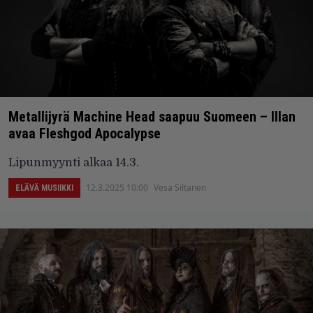
Metallijyrä Machine Head saapuu Suomeen – Illan
avaa Fleshgod Apocalypse
Lipunmyynti alkaa 14.3.
12.3.2025 10:00
Vesa Siltanen
ELÄVÄ MUSIIKKI