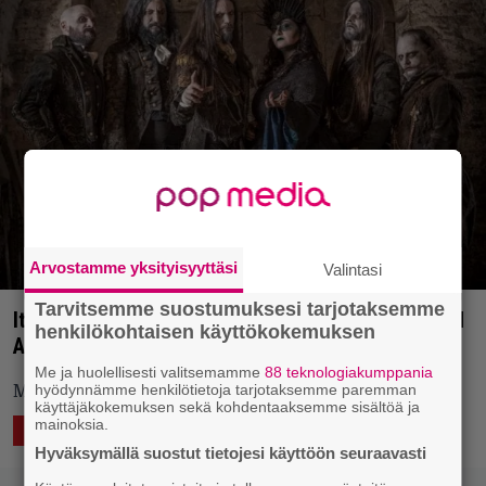
Arvostamme yksityisyyttäsi
Valintasi
Tarvitsemme suostumuksesi tarjotaksemme
Italialainen sinfonisen metallin kärkinimi Fleshgod
henkilökohtaisen käyttökokemuksen
Apocalypse saapuu Suomeen
Me ja huolellisesti valitsemamme
88 teknologiakumppania
hyödynnämme henkilötietoja tarjotaksemme paremman
Mukana matkassa kanadalainen Ex Deo.
käyttäjäkokemuksen sekä kohdentaaksemme sisältöä ja
mainoksia.
23.12.2019 10:42
Vesa Siltanen
ELÄVÄ MUSIIKKI
Hyväksymällä suostut tietojesi käyttöön seuraavasti