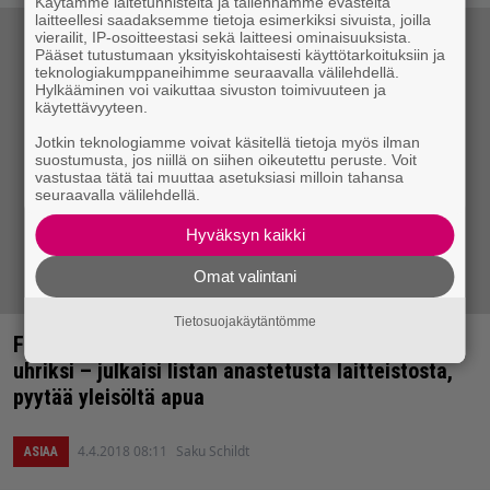
Käytämme laitetunnisteita ja tallennamme evästeitä
laitteellesi saadaksemme tietoja esimerkiksi sivuista, joilla
vierailit, IP-osoitteestasi sekä laitteesi ominaisuuksista.
Pääset tutustumaan yksityiskohtaisesti käyttötarkoituksiin ja
teknologiakumppaneihimme seuraavalla välilehdellä.
Hylkääminen voi vaikuttaa sivuston toimivuuteen ja
käytettävyyteen.
Jotkin teknologiamme voivat käsitellä tietoja myös ilman
suostumusta, jos niillä on siihen oikeutettu peruste. Voit
vastustaa tätä tai muuttaa asetuksiasi milloin tahansa
seuraavalla välilehdellä.
Hyväksyn kaikki
Omat valintani
Tietosuojakäytäntömme
Fleshgod Apocalypse joutui härskin varkauden
uhriksi – julkaisi listan anastetusta laitteistosta,
pyytää yleisöltä apua
4.4.2018 08:11
Saku Schildt
ASIAA