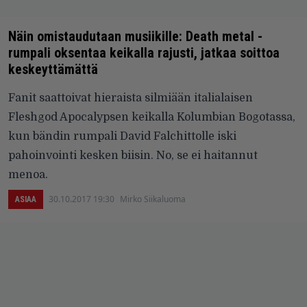
Näin omistaudutaan musiikille: Death metal -
rumpali oksentaa keikalla rajusti, jatkaa soittoa
keskeyttämättä
Fanit saattoivat hieraista silmiään italialaisen
Fleshgod Apocalypsen keikalla Kolumbian Bogotassa,
kun bändin rumpali David Falchittolle iski
pahoinvointi kesken biisin. No, se ei haitannut
menoa.
30.10.2017 19:30
Mirko Siikaluoma
ASIAA