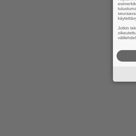
esimerkiks
tutustuma
seuraaval
käytettäv
Jotkin te
oikeutett
välilehdel