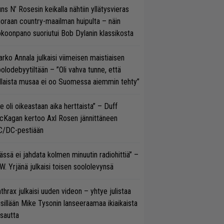
ns N’ Rosesin keikalla nähtiin yllätysvieras
oraan country-maailman huipulta – näin
koonpano suoriutui Bob Dylanin klassikosta
rko Annala julkaisi viimeisen maistiaisen
olodebyytiltään – ”Oli vahva tunne, että
llaista musaa ei oo Suomessa aiemmin tehty”
e oli oikeastaan aika herttaista” – Duff
cKagan kertoo Axl Rosen jännittäneen
C/DC-pestiään
ässä ei jahdata kolmen minuutin radiohittiä” –
W. Yrjänä julkaisi toisen soololevynsä
thrax julkaisi uuden videon – yhtye julistaa
isillään Mike Tysonin lanseeraamaa ikiaikaista
isautta