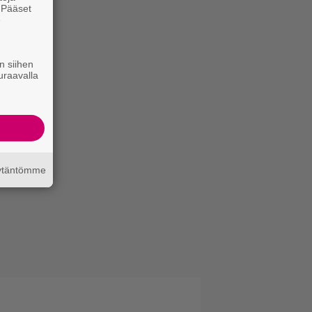
. Pääset
e
n siihen
uraavalla
äytäntömme