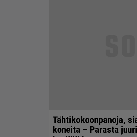
Tähtikokoonpanoja, sia
koneita – Parasta juuri