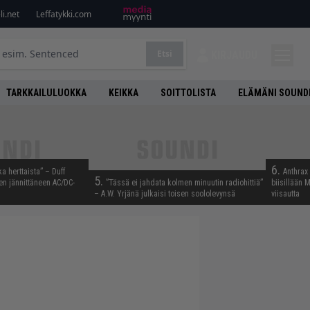
i.net
Leffatykki.com
Etsi
KIRJAUDU
TARKKAILULUOKKA
KEIKKA
SOITTOLISTA
ELÄMÄNI SOUND
6.
ka herttaista” – Duff
Anthrax 
5.
n jännittäneen AC/DC-
”Tässä ei jahdata kolmen minuutin radiohittiä”
biisillään 
– A.W. Yrjänä julkaisi toisen soololevynsä
viisautta