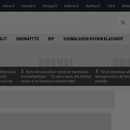
Voice.fi
Soundi.fi
Pelaaja.fi
Inferno.fi
Rumba.fi
Tilt.fi
Metel
ET
LEVYARVIOT
JUTUT
LEHTI
ALIT
ENSINÄYTTÖ
RIP
SUOMALAISEN ROCKIN KLASSIKOT
3.
4.
llätysvieras
Marko Annala julkaisi viimeisen maistiaisen
”Se oli oikeastaan ai
 näin
soolodebyytiltään – ”Oli vahva tunne, että tällaista
McKagan kertoo Axl Rose
assikosta
musaa ei oo Suomessa aiemmin tehty”
pestiään