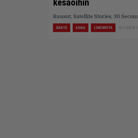
kesäöihin
Ruusut, Satellite Stories, 30 Secon
10.7.2018 
ÄÄNTÄ
ASIAA
LUKEMISTA