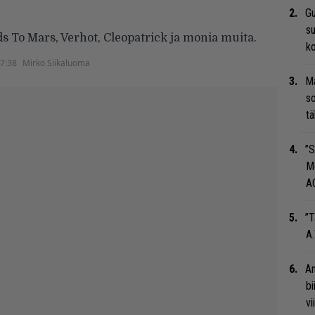
Gu
su
ds To Mars, Verhot, Cleopatrick ja monia muita.
ko
17:38
Mirko Siikaluoma
Ma
so
tä
”S
M
A
”T
A.
An
bi
vi