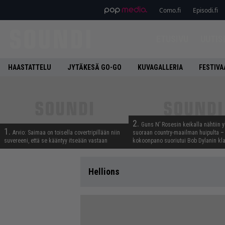
Como.fi
Episodi.fi
ETUSIVU
UUTIS
HAASTATTELU
JYTÄKESÄ GO-GO
KUVAGALLERIA
FESTIVA
2.
Guns N’ Rosesin keikalla nähtiin y
1.
Arvio: Saimaa on toisella covertripillään niin
suoraan country-maailman huipulta –
suvereeni, että se kääntyy itseään vastaan
kokoonpano suoriutui Bob Dylanin kl
Hellions