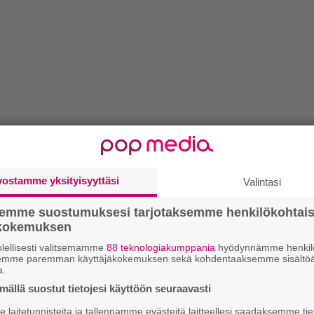
vostamme yksityisyyttäsi
Valintasi
semme suostumuksesi tarjotaksemme henkilökohtai
ökokemuksen
lellisesti valitsemamme
88 teknologiakumppania
hyödynnämme henkilö
semme paremman käyttäjäkokemuksen sekä kohdentaaksemme sisältöä
a.
ällä suostut tietojesi käyttöön seuraavasti
laitetunnisteita ja tallennamme evästeitä laitteellesi saadaksemme tie