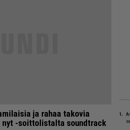
milaisia ja rahaa takovia
Ar
 nyt -soittolistalta soundtrack
su