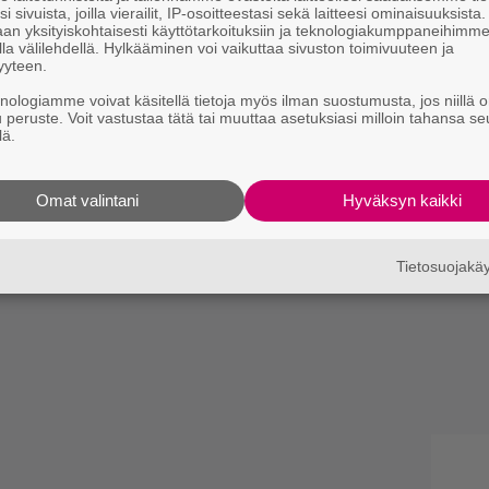
i sivuista, joilla vierailit, IP-osoitteestasi sekä laitteesi ominaisuuksista
an yksityiskohtaisesti käyttötarkoituksiin ja teknologiakumppaneihimm
la välilehdellä. Hylkääminen voi vaikuttaa sivuston toimivuuteen ja
yyteen.
knologiamme voivat käsitellä tietoja myös ilman suostumusta, jos niillä o
u peruste. Voit vastustaa tätä tai muuttaa asetuksiasi milloin tahansa se
lä.
Omat valintani
Hyväksyn kaikki
Tietosuojak