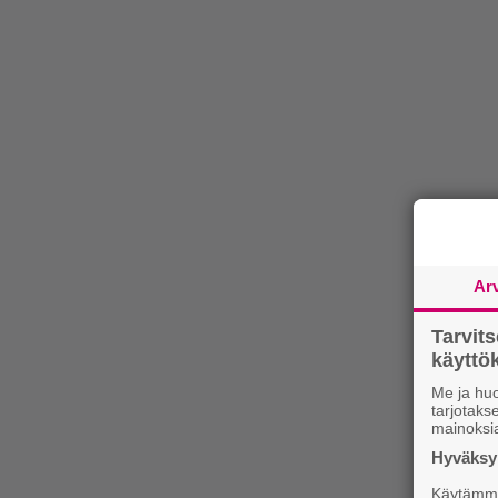
Ar
Tarvit
käytt
Me ja huo
tarjotak
mainoksi
Hyväksym
Käytämme 