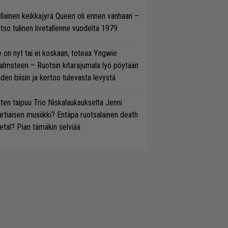
llainen keikkajyrä Queen oli ennen vanhaan –
tso tulinen livetallenne vuodelta 1979
 on nyt tai ei koskaan, toteaa Yngwie
lmsteen – Ruotsin kitarajumala lyö pöytään
den biisin ja kertoo tulevasta levystä
ten taipuu Trio Niskalaukaukselta Jenni
rtiaisen musiikki? Entäpä ruotsalainen death
tal? Pian tämäkin selviää