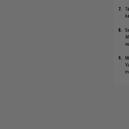
Tä
ka
Se
Ma
uu
Mi
Va
me