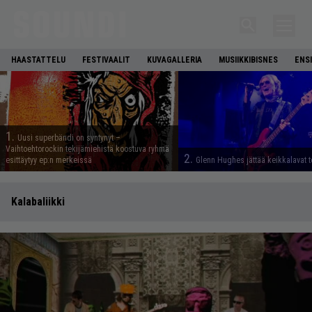
HAASTATTELU
FESTIVAALIT
KUVAGALLERIA
MUSIIKKIBISNES
ENS
1.
Uusi superbändi on syntynyt –
Vaihtoehtorockin tekijämiehistä koostuva ryhmä
2.
esittäytyy ep:n merkeissä
Glenn Hughes jättää keikkalavat t
Kalabaliikki