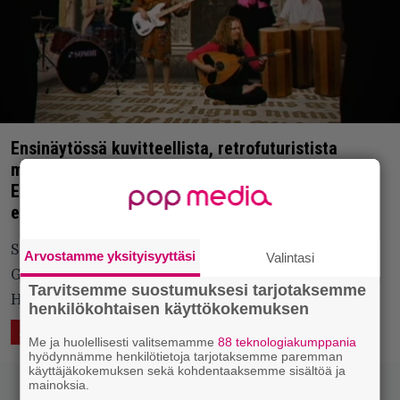
Ensinäytössä kuvitteellista, retrofuturistista
maailmanmusiikkia soittavan Kalabaliikin Seitan
Express – Mukana pitkän linjan tekijöitä
etnomusaskenestä
Soittajat ovat tuttuja muun muassa Maria
Arvostamme yksityisyyttäsi
Valintasi
Gasolinasta, Stadin Juhlaorkesterista ja
Tarvitsemme suostumuksesi tarjotaksemme
Hypnomenista.
henkilökohtaisen käyttökokemuksen
16.4.2025 08:54
Vesa Siltanen
ÄÄNTÄ
KUVAA
Me ja huolellisesti valitsemamme
88 teknologiakumppania
hyödynnämme henkilötietoja tarjotaksemme paremman
käyttäjäkokemuksen sekä kohdentaaksemme sisältöä ja
mainoksia.