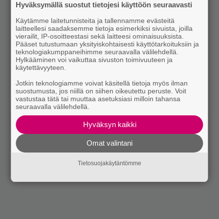
Hyväksymällä suostut tietojesi käyttöön seuraavasti
Käytämme laitetunnisteita ja tallennamme evästeitä
laitteellesi saadaksemme tietoja esimerkiksi sivuista, joilla
vierailit, IP-osoitteestasi sekä laitteesi ominaisuuksista.
Pääset tutustumaan yksityiskohtaisesti käyttötarkoituksiin ja
teknologiakumppaneihimme seuraavalla välilehdellä.
Hylkääminen voi vaikuttaa sivuston toimivuuteen ja
käytettävyyteen.
Jotkin teknologiamme voivat käsitellä tietoja myös ilman
suostumusta, jos niillä on siihen oikeutettu peruste. Voit
vastustaa tätä tai muuttaa asetuksiasi milloin tahansa
seuraavalla välilehdellä.
Hyväksyn kaikki
Omat valintani
Tietosuojakäytäntömme