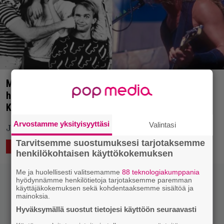
Mitä tapahtuu, kun Men At Workin Down Under -
hitti yhdistetään Metallica-klassikon kanssa?
Kuuntele nerokas ja taidokas mashup!
Arvostamme yksityisyyttäsi
Valintasi
Jälleen yksi nerokas taidonnäyte Bill McClintockilta!
Tarvitsemme suostumuksesi tarjotaksemme
14.11.2022 16:27
Vesa Siltanen
KEVENNYSTÄ
henkilökohtaisen käyttökokemuksen
Me ja huolellisesti valitsemamme
88 teknologiakumppania
hyödynnämme henkilötietoja tarjotaksemme paremman
käyttäjäkokemuksen sekä kohdentaaksemme sisältöä ja
mainoksia.
Hyväksymällä suostut tietojesi käyttöön seuraavasti