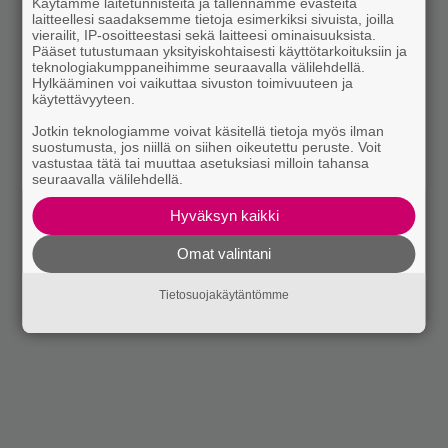
Käytämme laitetunnisteita ja tallennamme evästeitä
laitteellesi saadaksemme tietoja esimerkiksi sivuista, joilla
vierailit, IP-osoitteestasi sekä laitteesi ominaisuuksista.
Pääset tutustumaan yksityiskohtaisesti käyttötarkoituksiin ja
teknologiakumppaneihimme seuraavalla välilehdellä.
Hylkääminen voi vaikuttaa sivuston toimivuuteen ja
käytettävyyteen.
Jotkin teknologiamme voivat käsitellä tietoja myös ilman
suostumusta, jos niillä on siihen oikeutettu peruste. Voit
vastustaa tätä tai muuttaa asetuksiasi milloin tahansa
seuraavalla välilehdellä.
Hyväksyn kaikki
Omat valintani
Tietosuojakäytäntömme