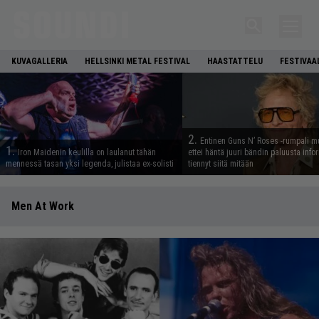
KUVAGALLERIA
HELLSINKI METAL FESTIVAL
HAASTATTELU
FESTIVAA
2.
Entinen Guns N’ Roses -rumpali mu
1.
Iron Maidenin keulilla on laulanut tähän
ettei häntä juuri bändin paluusta info
mennessä tasan yksi legenda, julistaa ex-solisti
tiennyt siitä mitään
Men At Work