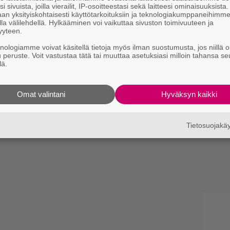
i sivuista, joilla vierailit, IP-osoitteestasi sekä laitteesi ominaisuuksista
an yksityiskohtaisesti käyttötarkoituksiin ja teknologiakumppaneihimm
la välilehdellä. Hylkääminen voi vaikuttaa sivuston toimivuuteen ja
yyteen.
knologiamme voivat käsitellä tietoja myös ilman suostumusta, jos niillä o
u peruste. Voit vastustaa tätä tai muuttaa asetuksiasi milloin tahansa se
lä.
Omat valintani
Hyväksyn kaikki
Tietosuojak