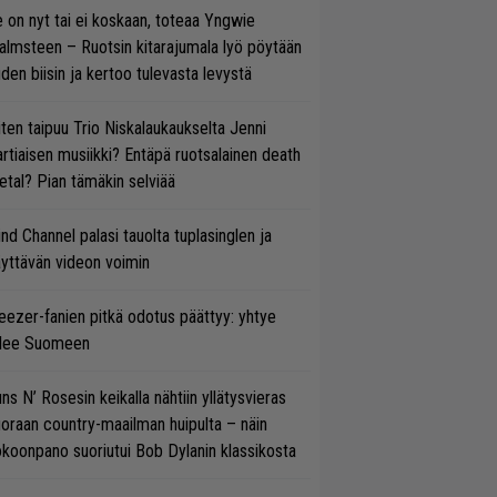
 on nyt tai ei koskaan, toteaa Yngwie
lmsteen – Ruotsin kitarajumala lyö pöytään
den biisin ja kertoo tulevasta levystä
ten taipuu Trio Niskalaukaukselta Jenni
rtiaisen musiikki? Entäpä ruotsalainen death
tal? Pian tämäkin selviää
ind Channel palasi tauolta tuplasinglen ja
yttävän videon voimin
ezer-fanien pitkä odotus päättyy: yhtye
ulee Suomeen
ns N’ Rosesin keikalla nähtiin yllätysvieras
oraan country-maailman huipulta – näin
koonpano suoriutui Bob Dylanin klassikosta