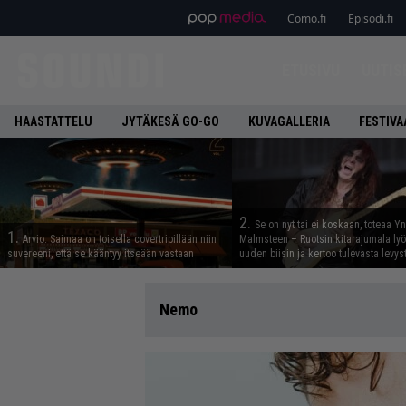
Como.fi
Episodi.fi
ETUSIVU
UUTIS
HAASTATTELU
JYTÄKESÄ GO-GO
KUVAGALLERIA
FESTIVA
2.
Se on nyt tai ei koskaan, toteaa Y
1.
Arvio: Saimaa on toisella covertripillään niin
Malmsteen – Ruotsin kitarajumala ly
suvereeni, että se kääntyy itseään vastaan
uuden biisin ja kertoo tulevasta levys
Nemo