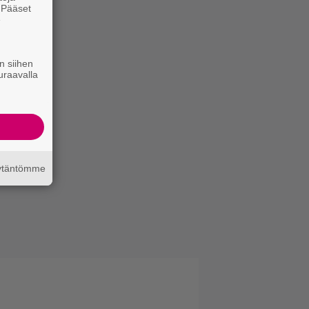
. Pääset
e
n siihen
uraavalla
äytäntömme