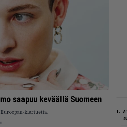
Nemo saapuu keväällä Suomeen
Ar
 Euroopan-kiertuetta.
su
en