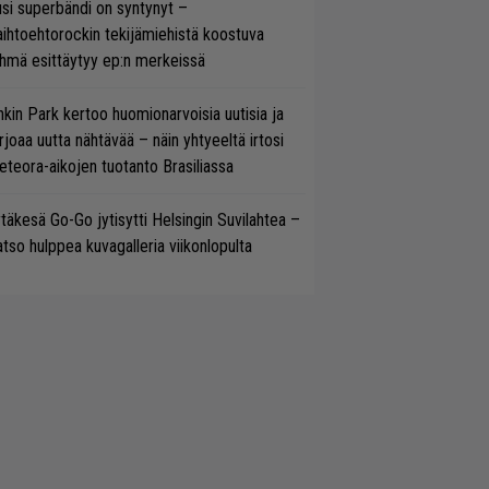
si superbändi on syntynyt –
ihtoehtorockin tekijämiehistä koostuva
hmä esittäytyy ep:n merkeissä
nkin Park kertoo huomionarvoisia uutisia ja
rjoaa uutta nähtävää – näin yhtyeeltä irtosi
teora-aikojen tuotanto Brasiliassa
täkesä Go-Go jytisytti Helsingin Suvilahtea –
tso hulppea kuvagalleria viikonlopulta