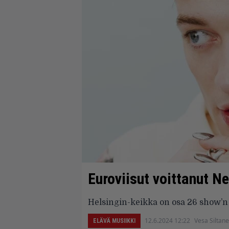
Euroviisut voittanut 
Helsingin-keikka on osa 26 show’n
12.6.2024 12:22
Vesa Siltan
ELÄVÄ MUSIIKKI