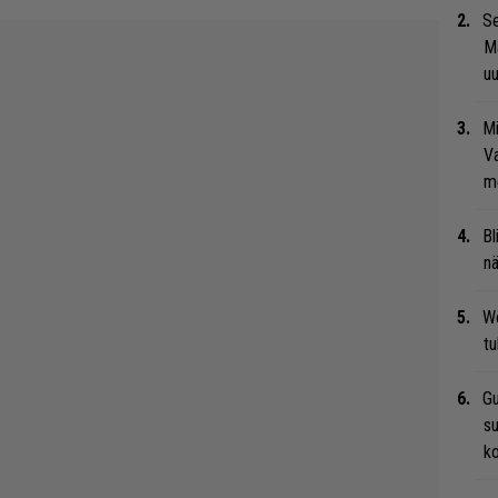
Se
Ma
uu
Mi
Va
me
Bl
nä
We
t
Gu
su
ko