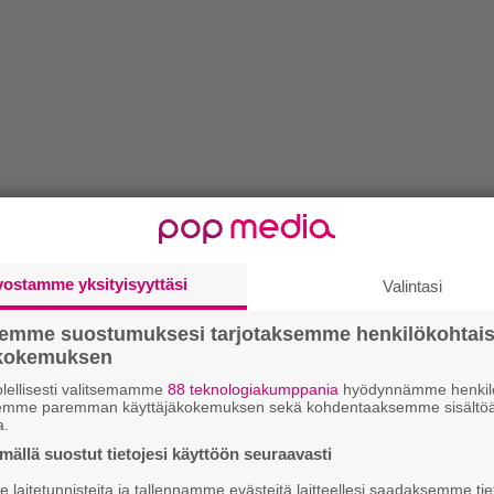
vostamme yksityisyyttäsi
Valintasi
semme suostumuksesi tarjotaksemme henkilökohtai
ökokemuksen
lellisesti valitsemamme
88 teknologiakumppania
hyödynnämme henkilö
semme paremman käyttäjäkokemuksen sekä kohdentaaksemme sisältöä
a.
ällä suostut tietojesi käyttöön seuraavasti
laitetunnisteita ja tallennamme evästeitä laitteellesi saadaksemme tie