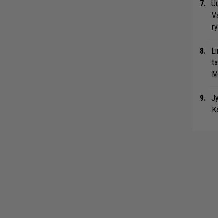
Uu
Va
ry
Li
ta
Me
Jy
Ka