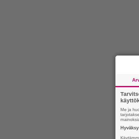
Ar
Tarvit
käytt
Me ja huo
tarjotak
mainoksi
Hyväksym
Käytämme 