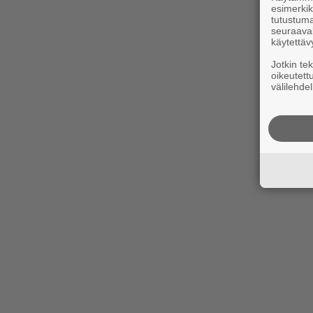
esimerkiks
tutustuma
seuraaval
käytettäv
Jotkin te
oikeutett
välilehdel