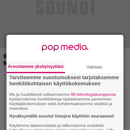
80-luvun yliampuvin glam-bändi tekee paluun –
Nitron rumpalina yllättävä nimi!
Arvostamme yksityisyyttäsi
Valintasi
1.12.2016 16:45
Mirko Siikaluoma
Tarvitsemme suostumuksesi tarjotaksemme
henkilökohtaisen käyttökokemuksen
Me ja huolellisesti valitsemamme
88 teknologiakumppania
hyödynnämme henkilötietoja tarjotaksemme paremman
käyttäjäkokemuksen sekä kohdentaaksemme sisältöä ja
mainoksia.
Hyväksymällä suostut tietojesi käyttöön seuraavasti
Käytämme laitetunnisteita ja tallennamme evästeitä