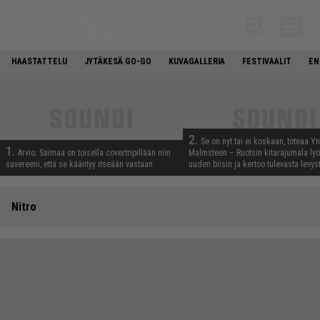
HAASTATTELU
JYTÄKESÄ GO-GO
KUVAGALLERIA
FESTIVAALIT
EN
2.
Se on nyt tai ei koskaan, toteaa Y
1.
Arvio: Saimaa on toisella covertripillään niin
Malmsteen – Ruotsin kitarajumala ly
suvereeni, että se kääntyy itseään vastaan
uuden biisin ja kertoo tulevasta levys
Nitro