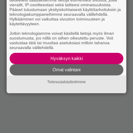
laitteellesi saadaksemme tietoja esimerkiksi sivuista, joilla
vierailit, IP-osoitteestasi sekä laitteesi ominaisuuksista.
Pääset tutustumaan yksityiskohtaisesti käyttötarkoituksiin ja
teknologiakumppaneihimme seuraavalla välilehdellä.
Hylkääminen voi vaikuttaa sivuston toimivuuteen ja
käytettävyyteen.
Jotkin teknologiamme voivat käsitellä tietoja myös ilman
suostumusta, jos niillä on siihen oikeutettu peruste. Voit
vastustaa tätä tai muuttaa asetuksiasi milloin tahansa
seuraavalla välilehdellä.
Hyväksyn kaikki
Omat valintani
Tietosuojakäytäntömme