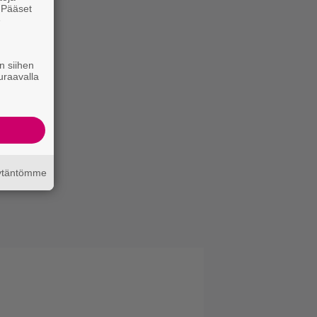
. Pääset
e
n siihen
uraavalla
äytäntömme