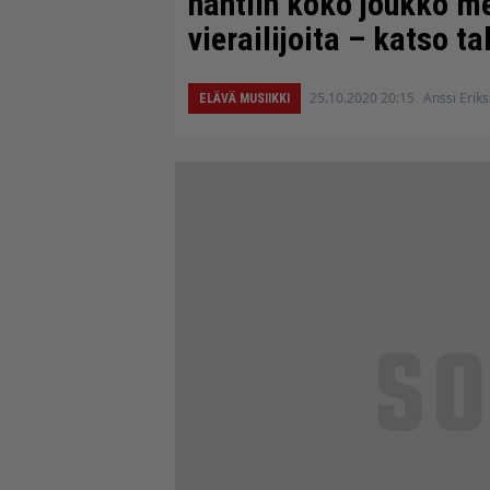
nähtiin koko joukko m
vierailijoita – katso ta
25.10.2020 20:15
Anssi Erik
ELÄVÄ MUSIIKKI