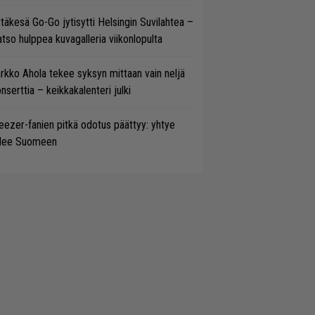
täkesä Go-Go jytisytti Helsingin Suvilahtea –
tso hulppea kuvagalleria viikonlopulta
rkko Ahola tekee syksyn mittaan vain neljä
nserttia – keikkakalenteri julki
ezer-fanien pitkä odotus päättyy: yhtye
ulee Suomeen