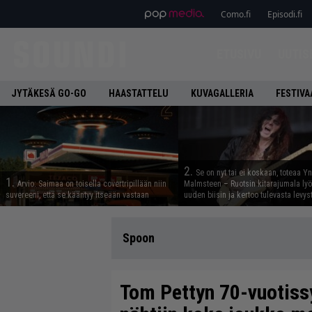
Como.fi
Episodi.fi
ETUSIVU
UUTIS
JYTÄKESÄ GO-GO
HAASTATTELU
KUVAGALLERIA
FESTIVA
2.
Se on nyt tai ei koskaan, toteaa Y
1.
Arvio: Saimaa on toisella covertripillään niin
Malmsteen – Ruotsin kitarajumala ly
suvereeni, että se kääntyy itseään vastaan
uuden biisin ja kertoo tulevasta levys
Spoon
Tom Pettyn 70-vuotis