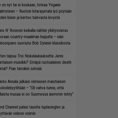
 on nyt tai ei koskaan, toteaa Yngwie
lmsteen – Ruotsin kitarajumala lyö pöytään
den biisin ja kertoo tulevasta levystä
ns N’ Rosesin keikalla nähtiin yllätysvieras
oraan country-maailman huipulta – näin
koonpano suoriutui Bob Dylanin klassikosta
ten taipuu Trio Niskalaukaukselta Jenni
rtiaisen musiikki? Entäpä ruotsalainen death
tal? Pian tämäkin selviää
rko Annala julkaisi viimeisen maistiaisen
olodebyytiltään – ”Oli vahva tunne, että
llaista musaa ei oo Suomessa aiemmin tehty”
ind Channel palasi tauolta tuplasinglen ja
yttävän videon voimin