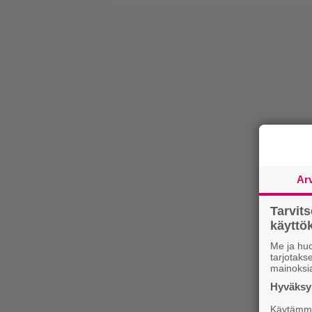
Ar
Tarvit
käytt
Me ja huo
tarjotak
mainoksi
Hyväksym
Käytämme 