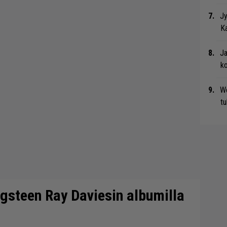
Jy
Ka
Ja
ko
We
t
ngsteen Ray Daviesin albumilla