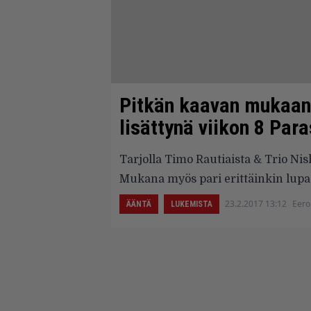
Pitkän kaavan mukaan 
lisättynä viikon 8 Paras
Tarjolla Timo Rautiaista & Trio Ni
Mukana myös pari erittäinkin lupa
23.2.2017 13:12
Eero
ÄÄNTÄ
LUKEMISTA