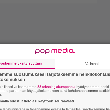
vostamme yksityisyyttäsi
Valintasi
semme suostumuksesi tarjotaksemme henkilökohtai
ökokemuksen
lellisesti valitsemamme
88 teknologiakumppania
hyödynnämme henkilö
semme paremman käyttäjäkokemuksen sekä kohdentaaksemme sisältöä
a.
ällä suostut tietojesi käyttöön seuraavasti
laitetunnisteita ja tallennamme evästeitä laitteellesi saadaksemme tie