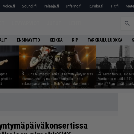
Voice.fi
Soundi.fi
Pelaaja.fi
Inferno.fi
Rumba.fi
Tilt.fi
Metel
ET
LEVYARVIOT
JUTUT
LEHTI
ALIT
ENSINÄYTTÖ
KEIKKA
RIP
TARKKAILULUOKKA
3.
4.
ngwie
Guns N’ Rosesin keikalla nähtiin yllätysvieras
Miten taipuu Trio Ni
ö pöytään
suoraan country-maailman huipulta – näin
Vartiaisen musiikki? En
tä
kokoonpano suoriutui Bob Dylanin klassikosta
metal? Pian tämäkin sel
syntymäpäiväkonsertissa