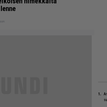
elkoisen nimekkäitä
llenne
sson
Ar
su