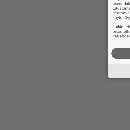
esimerkiks
tutustuma
seuraaval
käytettäv
Jotkin te
oikeutett
välilehdel