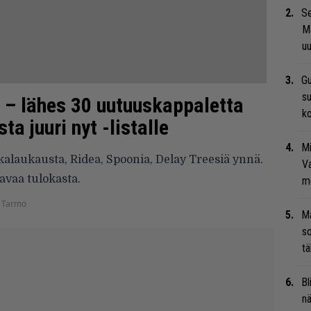
Se
Ma
uu
Gu
su
– lähes 30 uutuuskappaletta
ko
ta juuri nyt -listalle
Mi
skalaukausta, Ridea, Spoonia, Delay Treesiä ynnä.
Va
avaa tulokasta.
me
 Tarmo
Ma
so
tä
Bl
nä