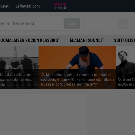
i.net
Leffatykki.com
Etsi
KIRJAUDU
SUOMALAISEN ROCKIN KLASSIKOT
ELÄMÄNI SOUNDIT
SOITTOLIS
5.
skalaukaukselta Jenni
Marko Annala julkaisi viimeisen maistiaisen
6.
täpä ruotsalainen death
soolodebyytiltään – ”Oli vahva tunne, että tällaista
Blind Ch
viää
musaa ei oo Suomessa aiemmin tehty”
näyttävän v