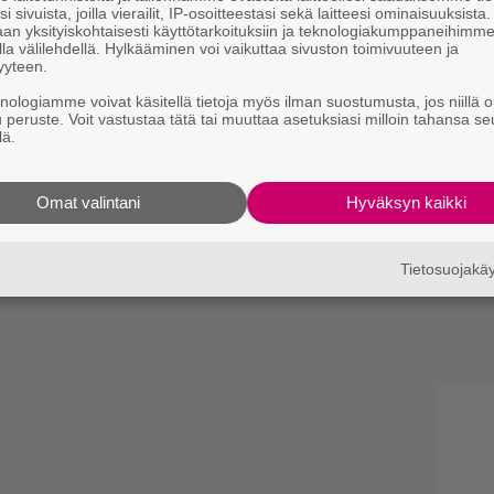
i sivuista, joilla vierailit, IP-osoitteestasi sekä laitteesi ominaisuuksista
an yksityiskohtaisesti käyttötarkoituksiin ja teknologiakumppaneihimm
la välilehdellä. Hylkääminen voi vaikuttaa sivuston toimivuuteen ja
yyteen.
knologiamme voivat käsitellä tietoja myös ilman suostumusta, jos niillä o
u peruste. Voit vastustaa tätä tai muuttaa asetuksiasi milloin tahansa se
lä.
Omat valintani
Hyväksyn kaikki
Tietosuojak