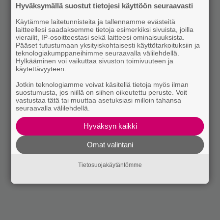
Hyväksymällä suostut tietojesi käyttöön seuraavasti
Käytämme laitetunnisteita ja tallennamme evästeitä
laitteellesi saadaksemme tietoja esimerkiksi sivuista, joilla
vierailit, IP-osoitteestasi sekä laitteesi ominaisuuksista.
Pääset tutustumaan yksityiskohtaisesti käyttötarkoituksiin ja
teknologiakumppaneihimme seuraavalla välilehdellä.
Hylkääminen voi vaikuttaa sivuston toimivuuteen ja
käytettävyyteen.
Jotkin teknologiamme voivat käsitellä tietoja myös ilman
suostumusta, jos niillä on siihen oikeutettu peruste. Voit
vastustaa tätä tai muuttaa asetuksiasi milloin tahansa
seuraavalla välilehdellä.
Hyväksyn kaikki
Omat valintani
Tietosuojakäytäntömme