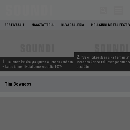
FESTIVAALIT
HAASTATTELU
KUVAGALLERIA
HELLSINKI METAL FESTI
2.
”Se oli oikeastaan aika herttaista”
1.
Tällainen keikkajyrä Queen oli ennen vanhaan
McKagan kertoo Axl Rosen jännittäne
– katso tulinen livetallenne vuodelta 1979
pestiään
Tim Bowness