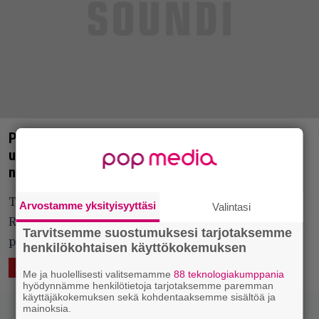
Pitkän kaavan mukaan – lähes 30
uutuuskappaletta lisättynä viikon 8 Parasta juuri
nyt -listalle
Tarjolla Timo Rautiaista & Trio Niskalaukausta,
Arvostamme yksityisyyttäsi
Valintasi
Ridea, Spoonia, Delay Treesiä ynnä. Mukana myös
Tarvitsemme suostumuksesi tarjotaksemme
pari erittäinkin lupaavaa tulokasta.
henkilökohtaisen käyttökokemuksen
23.2.2017 13:12
Eero Tarmo
ÄÄNTÄ
LUKEMISTA
Me ja huolellisesti valitsemamme
88 teknologiakumppania
hyödynnämme henkilötietoja tarjotaksemme paremman
käyttäjäkokemuksen sekä kohdentaaksemme sisältöä ja
mainoksia.