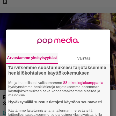
Arvostamme yksityisyyttäsi
Valintasi
Tarvitsemme suostumuksesi tarjotaksemme
henkilökohtaisen käyttökokemuksen
Me ja huolellisesti valitsemamme
88 teknologiakumppania
hyödynnämme henkilötietoja tarjotaksemme paremman
käyttäjäkokemuksen sekä kohdentaaksemme sisältöä ja
mainoksia.
Eurojackpotissa poksahti 32,7 miljoonaa, ja tänne
Hyväksymällä suostut tietojesi käyttöön seuraavasti
Suomen isoin voitto meni
Käytämme laitetunnisteita ja tallennamme evästeitä
laitteellesi saadaksemme tietoja esimerkiksi sivuista, joilla