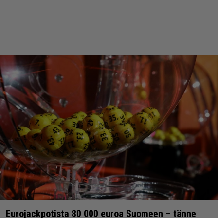
Eurojackpotista 80 000 euroa Suomeen – tänne