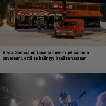
Arvio: Saimaa on toisella covertripillään niin
suvereeni, että se kääntyy itseään vastaan