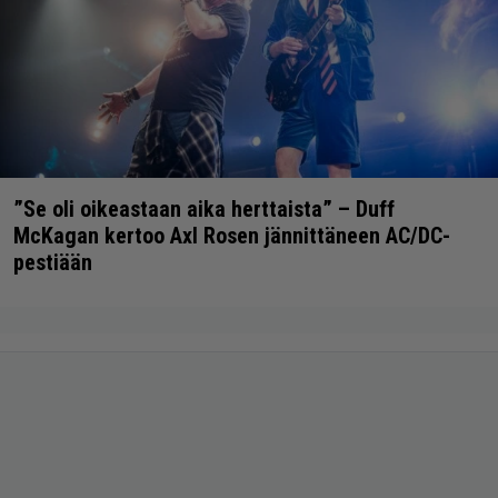
”Se oli oikeastaan aika herttaista” – Duff
McKagan kertoo Axl Rosen jännittäneen AC/DC-
pestiään