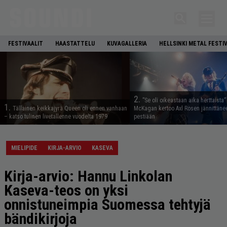
FESTIVAALIT
HAASTATTELU
KUVAGALLERIA
HELLSINKI METAL FESTI
2.
”Se oli oikeastaan aika herttaista”
1.
Tällainen keikkajyrä Queen oli ennen vanhaan
McKagan kertoo Axl Rosen jännittäne
– katso tulinen livetallenne vuodelta 1979
pestiään
MIELIPIDE
KIRJA-ARVIO
KASEVA
Kirja-arvio: Hannu Linkolan
Kaseva-teos on yksi
onnistuneimpia Suomessa tehtyjä
bändikirjoja