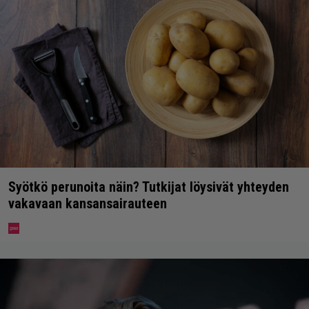
Syötkö perunoita näin? Tutkijat löysivät yhteyden
vakavaan kansansairauteen