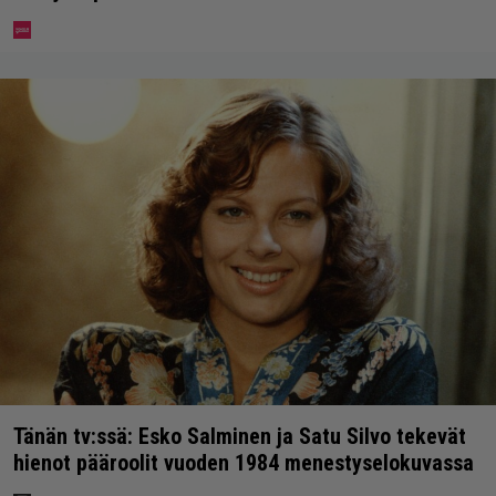
Tänän tv:ssä: Esko Salminen ja Satu Silvo tekevät
hienot pääroolit vuoden 1984 menestyselokuvassa