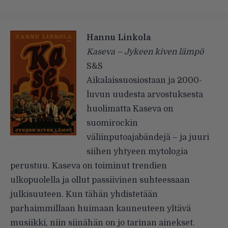
Hannu Linkola
Kaseva – Jykeen kiven lämpö
S&S
Aikalaissuosiostaan ja 2000-
luvun uudesta arvostuksesta
huolimatta Kaseva on
suomirockin
väliinputoajabändejä – ja juuri
siihen yhtyeen mytologia
perustuu. Kaseva on toiminut trendien
ulkopuolella ja ollut passiivinen suhteessaan
julkisuuteen. Kun tähän yhdistetään
parhaimmillaan huimaan kauneuteen yltävä
musiikki, niin siinähän on jo tarinan ainekset.