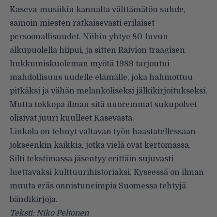
Kaseva-musiikin kannalta välttämätön suhde,
samoin miesten ratkaisevasti erilaiset
persoonallisuudet. Niihin yhtye 80-luvun
alkupuolella hiipui, ja sitten Raivion traagisen
hukkumiskuoleman myötä 1989 tarjoutui
mahdollisuus uudelle elämälle, joka hahmottuu
pitkäksi ja vähän melankoliseksi jälkikirjoitukseksi.
Mutta tokkopa ilman sitä nuoremmat sukupolvet
olisivat juuri kuulleet Kasevasta.
Linkola on tehnyt valtavan työn haastatellessaan
jokseenkin kaikkia, jotka vielä ovat kertomassa.
Silti tekstimassa jäsentyy erittäin sujuvasti
luettavaksi kulttuurihistoriaksi. Kyseessä on ilman
muuta eräs onnistuneimpia Suomessa tehtyjä
bändikirjoja.
Teksti: Niko Peltonen