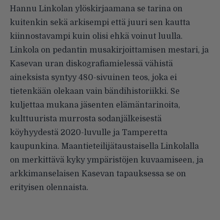
Hannu Linkolan ylöskirjaamana se tarina on
kuitenkin sekä arkisempi että juuri sen kautta
kiinnostavampi kuin olisi ehkä voinut luulla.
Linkola on pedantin musakirjoittamisen mestari, ja
Kasevan uran diskografiamielessä vähistä
aineksista syntyy 480-sivuinen teos, joka ei
tietenkään olekaan vain bändihistoriikki. Se
kuljettaa mukana jäsenten elämäntarinoita,
kulttuurista murrosta sodanjälkeisestä
köyhyydestä 2020-luvulle ja Tamperetta
kaupunkina. Maantieteilijätaustaisella Linkolalla
on merkittävä kyky ympäristöjen kuvaamiseen, ja
arkkimanselaisen Kasevan tapauksessa se on
erityisen olennaista.