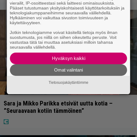
vierailit, IP-osoitteestasi sekä laitteesi ominaisuuksista.
Pääset tutustumaan yksityiskohtaisesti käyttötarkoituksiin ja
teknologiakumppaneihimme seuraavalla välilehdellä.
Hylkääminen voi vaikuttaa sivuston toimivuuteen ja
käytettävyyteen.
Jotkin teknologiamme voivat käsitellä tietoja myös ilman
suostumusta, jos niillä on siihen oikeutettu peruste. Voit
vastustaa tätä tai muuttaa asetuksiasi milloin tahansa
seuraavalla välilehdellä.
Hyväksyn kaikki
Omat valintani
Tietosuojakäytäntömme
Sara ja Mikko Parikka etsivät uutta kotia –
”Seuraavaan kotiin tämmöinen”