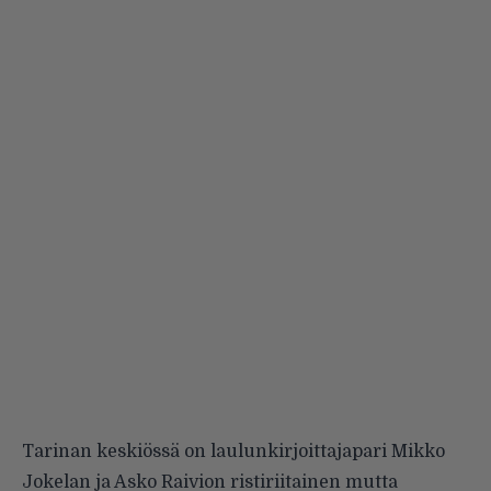
Tarinan keskiössä on laulunkirjoittajapari Mikko
Jokelan ja Asko Raivion ristiriitainen mutta