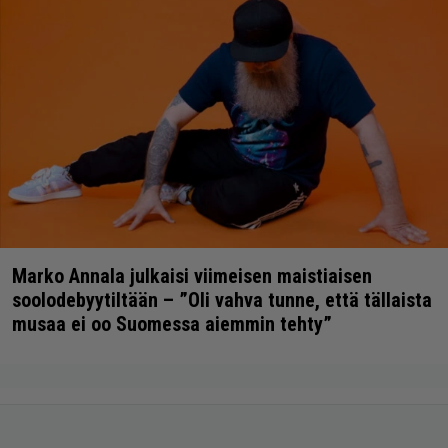
Marko Annala julkaisi viimeisen maistiaisen
soolodebyytiltään – ”Oli vahva tunne, että tällaista
musaa ei oo Suomessa aiemmin tehty”