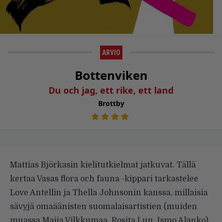
ARVIO
Bottenviken
Du och jag, ett rike, ett land
Brottby
Mattias Björkasin kielitutkielmat jatkuvat. Tällä
kertaa Vasas flora och fauna -kippari tarkastelee
Love Antellin ja Thella Johnsonin kanssa, millaisia
sävyjä omaäänisten suomalaisartistien (muiden
muassa Maija Vilkkumaa, Rosita Luu, Ismo Alanko)