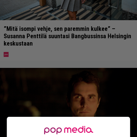
”Mitä isompi vehje, sen paremmin kulkee” –
Susanna Penttilä suuntasi Bangbussinsa Helsingin
keskustaan