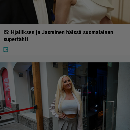
IS: Hjalliksen ja Jasminen häissä suomalainen
supertähti