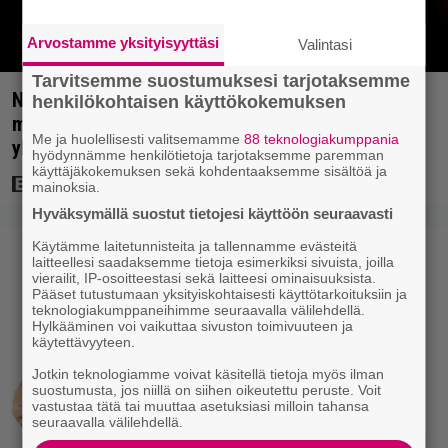
Arvostamme yksityisyyttäsi
Valintasi
Tarvitsemme suostumuksesi tarjotaksemme
Nyt Netflixissä: Christopher Nolanin viiden tähden
henkilökohtaisen käyttökokemuksen
mysteerileffa – ”Huikean hienosti kirjoitettu
Me ja huolellisesti valitsemamme
88 teknologiakumppania
yllätyskäänteiden sarja”
hyödynnämme henkilötietoja tarjotaksemme paremman
käyttäjäkokemuksen sekä kohdentaaksemme sisältöä ja
mainoksia.
Hyväksymällä suostut tietojesi käyttöön seuraavasti
Käytämme laitetunnisteita ja tallennamme evästeitä
laitteellesi saadaksemme tietoja esimerkiksi sivuista, joilla
vierailit, IP-osoitteestasi sekä laitteesi ominaisuuksista.
Pääset tutustumaan yksityiskohtaisesti käyttötarkoituksiin ja
teknologiakumppaneihimme seuraavalla välilehdellä.
Hylkääminen voi vaikuttaa sivuston toimivuuteen ja
käytettävyyteen.
Jotkin teknologiamme voivat käsitellä tietoja myös ilman
suostumusta, jos niillä on siihen oikeutettu peruste. Voit
vastustaa tätä tai muuttaa asetuksiasi milloin tahansa
seuraavalla välilehdellä.