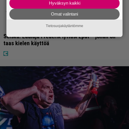
Hyväksyn kaikki
Omat valintani
Tietosuojakäytäntömme
Seiska: Laulaja Frederik lyttäsi Eput – johan oli
taas kielen käyttöä