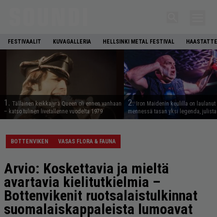
FESTIVAALIT
KUVAGALLERIA
HELLSINKI METAL FESTIVAL
HAASTATTE
1.
2.
Tällainen keikkajyrä Queen oli ennen vanhaan
Iron Maidenin keulilla on laulanut
– katso tulinen livetallenne vuodelta 1979
mennessä tasan yksi legenda, julistaa
BOTTENVIKEN
VASAS FLORA & FAUNA
Arvio: Koskettavia ja mieltä
avartavia kielitutkielmia –
Bottenvikenit ruotsalaistulkinnat
suomalaiskappaleista lumoavat