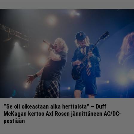
”Se oli oikeastaan aika herttaista” – Duff
McKagan kertoo Axl Rosen jännittäneen AC/DC-
pestiään