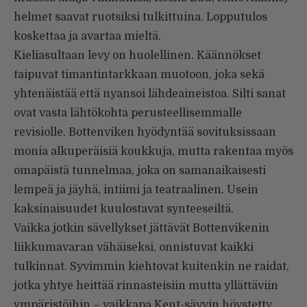
helmet saavat ruotsiksi tulkittuina. Lopputulos
koskettaa ja avartaa mieltä.
Kieliasultaan levy on huolellinen. Käännökset
taipuvat timantintarkkaan muotoon, joka sekä
yhtenäistää että nyansoi lähdeaineistoa. Silti sanat
ovat vasta lähtökohta perusteellisemmalle
revisiolle. Bottenviken hyödyntää sovituksissaan
monia alkuperäisiä koukkuja, mutta rakentaa myös
omapäistä tunnelmaa, joka on samanaikaisesti
lempeä ja jäyhä, intiimi ja teatraalinen. Usein
kaksinaisuudet kuulostavat synteeseiltä.
Vaikka jotkin sävellykset jättävät Bottenvikenin
liikkumavaran vähäiseksi, onnistuvat kaikki
tulkinnat. Syvimmin kiehtovat kuitenkin ne raidat,
jotka yhtye heittää rinnasteisiin mutta yllättäviin
ympäristöihin – vaikkapa Kent-sävyin höystetty