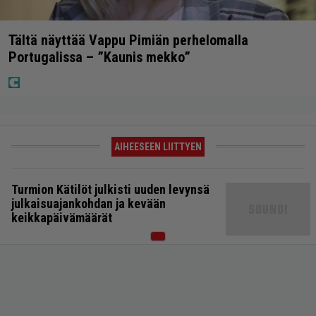
Tältä näyttää Vappu Pimiän perhelomalla
Portugalissa – ”Kaunis mekko”
AIHEESEEN LIITTYEN
Turmion Kätilöt julkisti uuden levynsä
julkaisuajankohdan ja kevään
keikkapäivämäärät