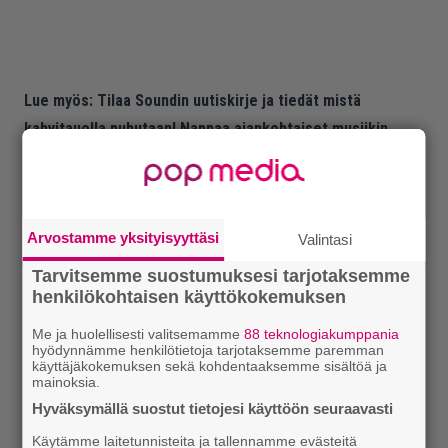
Lue myös:
Tilaa Soundin uutiskirje ja tiedät mistä
kahvitauolla puhutaan! Nappaa ajankohtaiset musiikin
uutiset ja puheenaiheet suoraan sähköpostiin tästä.
Arvostamme yksityisyyttäsi
Valintasi
Tarvitsemme suostumuksesi tarjotaksemme
henkilökohtaisen käyttökokemuksen
Me ja huolellisesti valitsemamme
88 teknologiakumppania
hyödynnämme henkilötietoja tarjotaksemme paremman
käyttäjäkokemuksen sekä kohdentaaksemme sisältöä ja
mainoksia.
Hyväksymällä suostut tietojesi käyttöön seuraavasti
Käytämme laitetunnisteita ja tallennamme evästeitä