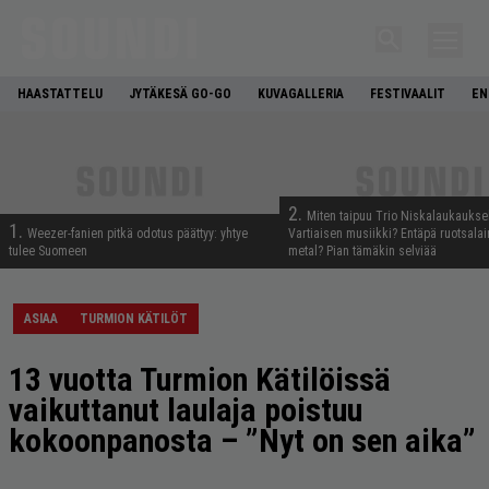
HAASTATTELU
JYTÄKESÄ GO-GO
KUVAGALLERIA
FESTIVAALIT
EN
2.
Miten taipuu Trio Niskalaukaukse
1.
Weezer-fanien pitkä odotus päättyy: yhtye
Vartiaisen musiikki? Entäpä ruotsala
tulee Suomeen
metal? Pian tämäkin selviää
ASIAA
TURMION KÄTILÖT
13 vuotta Turmion Kätilöissä
vaikuttanut laulaja poistuu
kokoonpanosta – ”Nyt on sen aika”