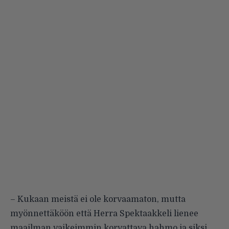
– Kukaan meistä ei ole korvaamaton, mutta
myönnettäköön että Herra Spektaakkeli lienee
maailman vaikeimmin korvattava hahmo ja siksi