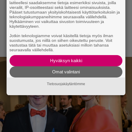
laitteellesi saadaksemme tietoja esimerkiksi sivuista, joilla
vierailit, IP-osoitteestasi sekä laitteesi ominaisuuksista.
Pääset tutustumaan yksityiskohtaisesti käyttötarkoituksiin ja
teknologiakumppaneihimme seuraavalla välilehdellä.
Hylkääminen voi vaikuttaa sivuston toimivuuteen ja
käytettävyyteen.
Jotkin teknologiamme voivat käsitellä tietoja myös ilman
suostumusta, jos niillä on siihen oikeutettu peruste. Voit
vastustaa tätä tai muuttaa asetuksiasi milloin tahansa
seuraavalla välilehdellä.
Hyväksyn kaikki
Omat valintani
Tietosuojakäytäntömme