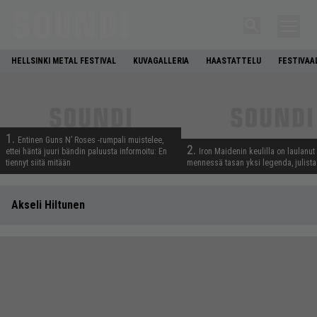
HELLSINKI METAL FESTIVAL
KUVAGALLERIA
HAASTATTELU
FESTIVAA
1.
Entinen Guns N’ Roses -rumpali muistelee,
2.
ettei häntä juuri bändin paluusta informoitu: En
Iron Maidenin keulilla on laulanut
tiennyt siitä mitään
mennessä tasan yksi legenda, julistaa
Akseli Hiltunen