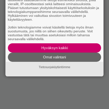
laitteellesi saadaksemme tietoja esimerkiksi sivuista, joilla
vierailit, IP-osoitteestasi sekä laitteesi ominaisuuksista.
Pääset tutustumaan yksityiskohtaisesti käyttötarkoituksiin ja
teknologiakumppaneihimme seuraavalla välilehdellä.
Hylkääminen voi vaikuttaa sivuston toimivuuteen ja
käytettävyyteen.
Jotkin teknologiamme voivat käsitellä tietoja myös ilman
suostumusta, jos niillä on siihen oikeutettu peruste. Voit
vastustaa tätä tai muuttaa asetuksiasi milloin tahansa
seuraavalla välilehdellä.
Hyväksyn kaikki
Omat valintani
Tietosuojakäytäntömme