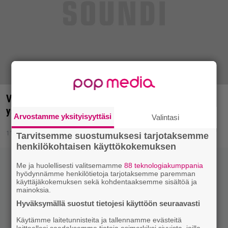
Valtakunnallinen keikkapäivä kruunaa
ystävänpäivän: Ilmaisia keikkoja ympäri maan!
Arvostamme yksityisyyttäsi
Valintasi
11.2.2015 12:58
Tarvitsemme suostumuksesi tarjotaksemme
henkilökohtaisen käyttökokemuksen
Me ja huolellisesti valitsemamme
88 teknologiakumppania
hyödynnämme henkilötietoja tarjotaksemme paremman
käyttäjäkokemuksen sekä kohdentaaksemme sisältöä ja
mainoksia.
Hyväksymällä suostut tietojesi käyttöön seuraavasti
Käytämme laitetunnisteita ja tallennamme evästeitä