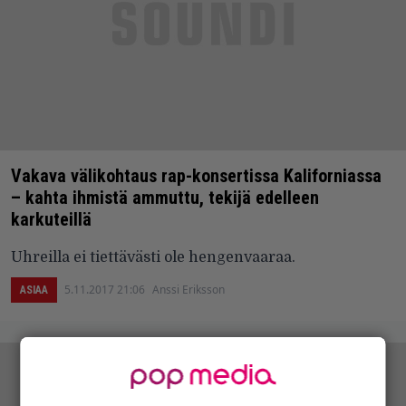
Vakava välikohtaus rap-konsertissa Kaliforniassa
– kahta ihmistä ammuttu, tekijä edelleen
karkuteillä
Uhreilla ei tiettävästi ole hengenvaaraa.
5.11.2017 21:06
Anssi Eriksson
ASIAA