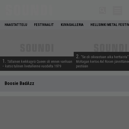
HAASTATTELU
FESTIVAALIT
KUVAGALLERIA
HELLSINKI METAL FESTI
2.
”Se oli oikeastaan aika herttaista”
1.
Tällainen keikkajyrä Queen oli ennen vanhaan
McKagan kertoo Axl Rosen jännittäne
– katso tulinen livetallenne vuodelta 1979
pestiään
Boosie BadAzz