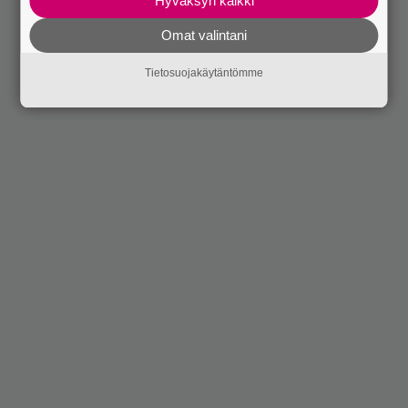
Hyväksyn kaikki
Omat valintani
Tietosuojakäytäntömme