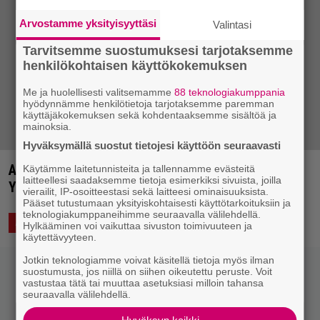
Arvostamme yksityisyyttäsi
Valintasi
Tarvitsemme suostumuksesi tarjotaksemme
henkilökohtaisen käyttökokemuksen
Me ja huolellisesti valitsemamme
88 teknologiakumppania
hyödynnämme henkilötietoja tarjotaksemme paremman
käyttäjäkokemuksen sekä kohdentaaksemme sisältöä ja
mainoksia.
Hyväksymällä suostut tietojesi käyttöön seuraavasti
Ammuskelu rap-videon kuvauspaikalla
Käytämme laitetunnisteita ja tallennamme evästeitä
laitteellesi saadaksemme tietoja esimerkiksi sivuista, joilla
Yhdysvalloissa – yksi kuollut, neljä loukkaantunut
vierailit, IP-osoitteestasi sekä laitteesi ominaisuuksista.
Pääset tutustumaan yksityiskohtaisesti käyttötarkoituksiin ja
teknologiakumppaneihimme seuraavalla välilehdellä.
26.2.2017 10:52
Anssi Eriksson
ASIAA
Hylkääminen voi vaikuttaa sivuston toimivuuteen ja
käytettävyyteen.
Jotkin teknologiamme voivat käsitellä tietoja myös ilman
suostumusta, jos niillä on siihen oikeutettu peruste. Voit
vastustaa tätä tai muuttaa asetuksiasi milloin tahansa
seuraavalla välilehdellä.