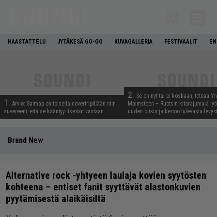
HAASTATTELU
JYTÄKESÄ GO-GO
KUVAGALLERIA
FESTIVAALIT
EN
2.
Se on nyt tai ei koskaan, toteaa Y
1.
Arvio: Saimaa on toisella covertripillään niin
Malmsteen – Ruotsin kitarajumala ly
suvereeni, että se kääntyy itseään vastaan
uuden biisin ja kertoo tulevasta levys
Brand New
Alternative rock -yhtyeen laulaja kovien syytösten
kohteena – entiset fanit syyttävät alastonkuvien
pyytämisestä alaikäisiltä