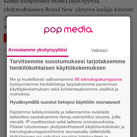
Kolme naispuolista entistä fania syyttää
yhdysvaltalaisen Brand New -yhtyeen laulaja-kitaristi
Jesse Laceyta alaikäisten fanien häirinnästä ja
alastonkuvien pyytämisestä.
14.11.2017 18:54
Mirko Siikaluoma
ASIAA
Arvostamme yksityisyyttäsi
Valintasi
Tarvitsemme suostumuksesi tarjotaksemme
henkilökohtaisen käyttökokemuksen
Me ja huolellisesti valitsemamme
88 teknologiakumppania
hyödynnämme henkilötietoja tarjotaksemme paremman
käyttäjäkokemuksen sekä kohdentaaksemme sisältöä ja
mainoksia.
Hyväksymällä suostut tietojesi käyttöön seuraavasti
Käytämme laitetunnisteita ja tallennamme evästeitä
laitteellesi saadaksemme tietoja esimerkiksi sivuista, joilla
vierailit, IP-osoitteestasi sekä laitteesi ominaisuuksista.
Pääset tutustumaan yksityiskohtaisesti käyttötarkoituksiin ja
teknologiakumppaneihimme seuraavalla välilehdellä.
Hylkääminen voi vaikuttaa sivuston toimivuuteen ja