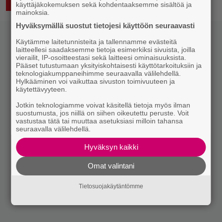
15.4.2024 08:03
LUKEMISTA
käyttäjäkokemuksen sekä kohdentaaksemme sisältöä ja
mainoksia.
Hyväksymällä suostut tietojesi käyttöön seuraavasti
Käytämme laitetunnisteita ja tallennamme evästeitä
laitteellesi saadaksemme tietoja esimerkiksi sivuista, joilla
vierailit, IP-osoitteestasi sekä laitteesi ominaisuuksista.
Pääset tutustumaan yksityiskohtaisesti käyttötarkoituksiin ja
teknologiakumppaneihimme seuraavalla välilehdellä.
Hylkääminen voi vaikuttaa sivuston toimivuuteen ja
käytettävyyteen.
Jotkin teknologiamme voivat käsitellä tietoja myös ilman
suostumusta, jos niillä on siihen oikeutettu peruste. Voit
vastustaa tätä tai muuttaa asetuksiasi milloin tahansa
seuraavalla välilehdellä.
Hyväksyn kaikki
Omat valintani
Tietosuojakäytäntömme