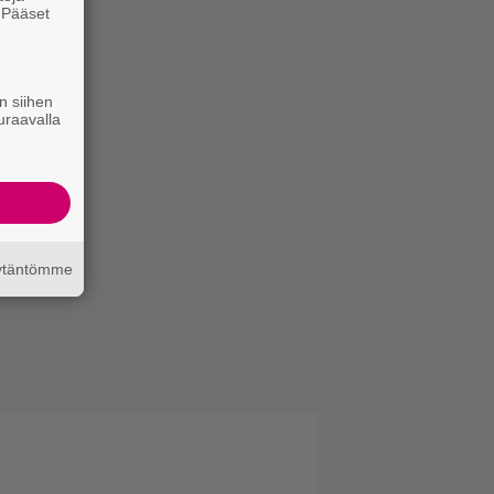
. Pääset
e
n siihen
uraavalla
äytäntömme