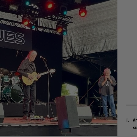
Ar
su