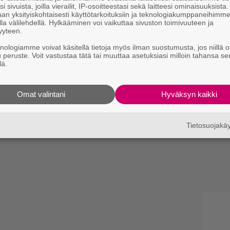
i sivuista, joilla vierailit, IP-osoitteestasi sekä laitteesi ominaisuuksista
an yksityiskohtaisesti käyttötarkoituksiin ja teknologiakumppaneihimm
la välilehdellä. Hylkääminen voi vaikuttaa sivuston toimivuuteen ja
yyteen.
knologiamme voivat käsitellä tietoja myös ilman suostumusta, jos niillä o
u peruste. Voit vastustaa tätä tai muuttaa asetuksiasi milloin tahansa se
lä.
Omat valintani
Hyväksyn kaikki
Tietosuojak