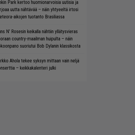
nkin Park kertoo huomionarvoisia uutisia ja
rjoaa uutta nähtävää – näin yhtyeeltä irtosi
teora-aikojen tuotanto Brasiliassa
ns N’ Rosesin keikalla nähtiin yllätysvieras
oraan country-maailman huipulta – näin
koonpano suoriutui Bob Dylanin klassikosta
rkko Ahola tekee syksyn mittaan vain neljä
nserttia – keikkakalenteri julki