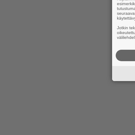
esimerkiks
tutustuma
seuraaval
käytettäv
Jotkin te
oikeutett
välilehdel