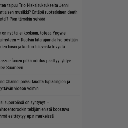
ten taipuu Trio Niskalaukaukselta Jenni
rtiaisen musiikki? Entäpä ruotsalainen death
tal? Pian tämäkin selviää
 on nyt tai ei koskaan, toteaa Yngwie
lmsteen – Ruotsin kitarajumala lyö pöytään
den biisin ja kertoo tulevasta levystä
ezer-fanien pitkä odotus päättyy: yhtye
ulee Suomeen
ind Channel palasi tauolta tuplasinglen ja
yttävän videon voimin
si superbändi on syntynyt –
ihtoehtorockin tekijämiehistä koostuva
hmä esittäytyy ep:n merkeissä