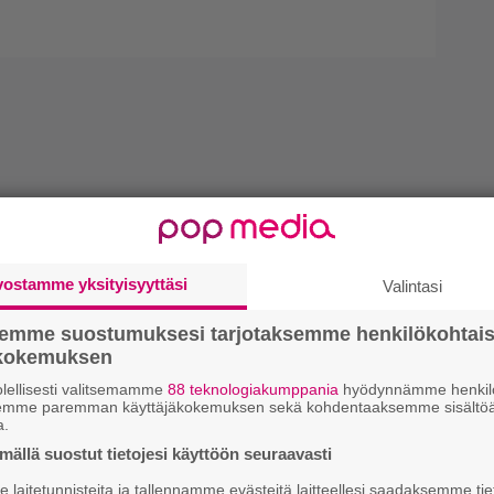
vostamme yksityisyyttäsi
Valintasi
semme suostumuksesi tarjotaksemme henkilökohtai
ökokemuksen
lellisesti valitsemamme
88 teknologiakumppania
hyödynnämme henkilö
semme paremman käyttäjäkokemuksen sekä kohdentaaksemme sisältöä
a.
ällä suostut tietojesi käyttöön seuraavasti
laitetunnisteita ja tallennamme evästeitä laitteellesi saadaksemme tie