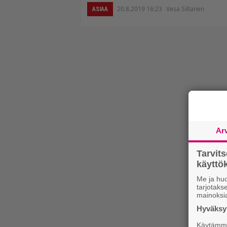
20.8.2019 16:23
Vesa Siltanen
ASIAA
Ar
Tarvit
käytt
Me ja huo
tarjotak
mainoksi
Hyväksym
Käytämme 