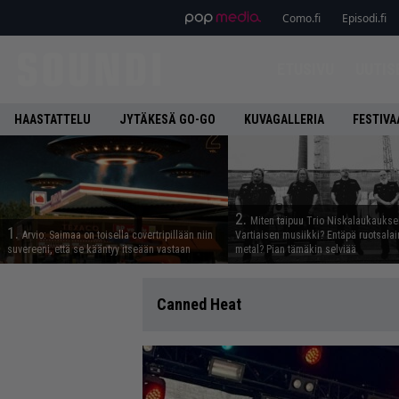
Como.fi
Episodi.fi
ETUSIVU
UUTIS
HAASTATTELU
JYTÄKESÄ GO-GO
KUVAGALLERIA
FESTIVA
2.
Miten taipuu Trio Niskalaukaukse
1.
Arvio: Saimaa on toisella covertripillään niin
Vartiaisen musiikki? Entäpä ruotsala
suvereeni, että se kääntyy itseään vastaan
metal? Pian tämäkin selviää
Canned Heat