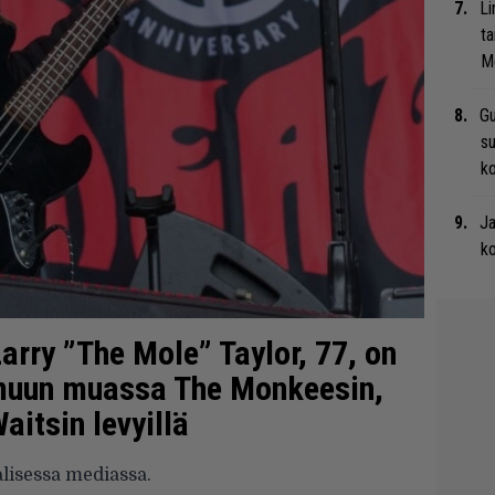
Li
ta
Me
Gu
su
ko
Ja
ko
arry ”The Mole” Taylor, 77, on
 muun muassa The Monkeesin,
aitsin levyillä
alisessa mediassa.