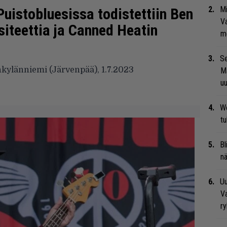
Mi
uistobluesissa todistettiin Ben
Va
siteettia ja Canned Heatin
me
Se
nkylänniemi (Järvenpää), 1.7.2023
Ma
uu
We
t
Bl
nä
Uu
Va
ry