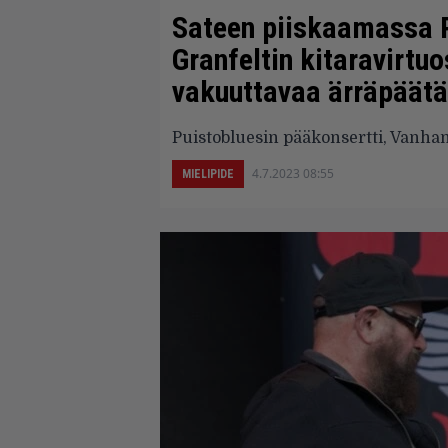
Sateen piiskaamassa P
Granfeltin kitaravirtuo
vakuuttavaa ärräpäätä
Puistobluesin pääkonsertti, Vanha
4.7.2023 08:55
MIELIPIDE