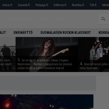
Voice.fi
Soundi.fi
Pelaaja.fi
Inferno.fi
Rumba.fi
Tilt.fi
Metel
ET
LEVYARVIOT
JUTUT
LEHTI
ALIT
ENSINÄYTTÖ
SUOMALAISEN ROCKIN KLASSIKOT
KEIKKA
3.
lta Jenni
Se on nyt tai ei koskaan, toteaa Yngwie
4.
inen death
Malmsteen – Ruotsin kitarajumala lyö pöytään
Weezer-fanien pitkä 
uuden biisin ja kertoo tulevasta levystä
tulee Suomeen