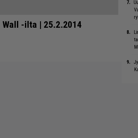
Uu
Va
ry
 Wall -ilta | 25.2.2014
Li
ta
Me
Jy
Ka