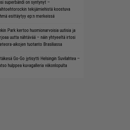
si superbändi on syntynyt –
ihtoehtorockin tekijämiehistä koostuva
hmä esittäytyy ep:n merkeissä
nkin Park kertoo huomionarvoisia uutisia ja
rjoaa uutta nähtävää – näin yhtyeeltä irtosi
teora-aikojen tuotanto Brasiliassa
täkesä Go-Go jytisytti Helsingin Suvilahtea –
tso hulppea kuvagalleria viikonlopulta