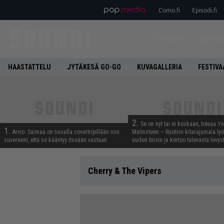
Como.fi
Episodi.fi
ETUSIVU
UUTIS
HAASTATTELU
JYTÄKESÄ GO-GO
KUVAGALLERIA
FESTIVA
2.
Se on nyt tai ei koskaan, toteaa Y
1.
Arvio: Saimaa on toisella covertripillään niin
Malmsteen – Ruotsin kitarajumala ly
suvereeni, että se kääntyy itseään vastaan
uuden biisin ja kertoo tulevasta levys
Cherry & The Vipers