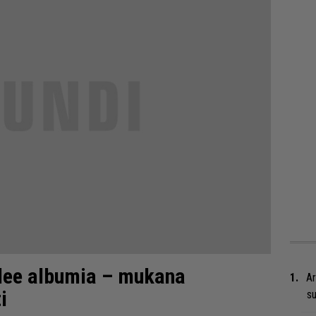
elee albumia – mukana
Ar
i
su