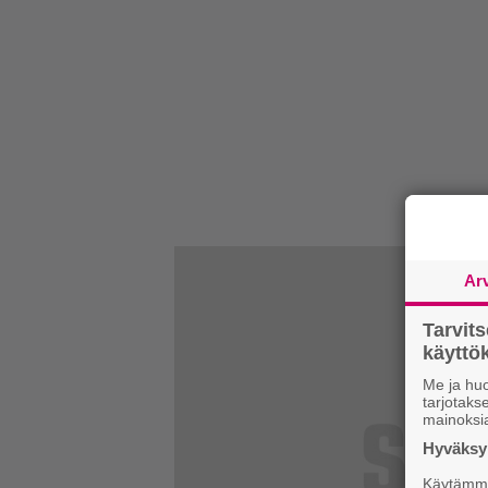
Ar
Tarvit
käytt
Me ja huo
tarjotak
mainoksi
Hyväksym
Käytämme 