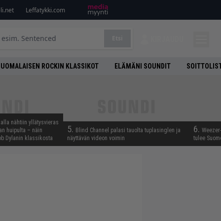
i.net
Leffatykki.com
Etsi
KIRJAUDU
SUOMALAISEN ROCKIN KLASSIKOT
ELÄMÄNI SOUNDIT
SOITTOLIS
lla nähtiin yllätysvieras
5.
6.
n huipulta – näin
Blind Channel palasi tauolta tuplasinglen ja
Weezer-
b Dylanin klassikosta
näyttävän videon voimin
tulee Suom