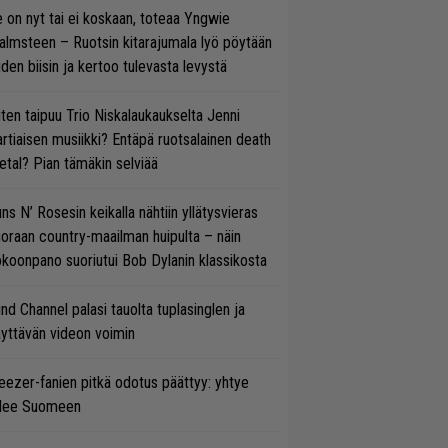
 on nyt tai ei koskaan, toteaa Yngwie
lmsteen – Ruotsin kitarajumala lyö pöytään
den biisin ja kertoo tulevasta levystä
ten taipuu Trio Niskalaukaukselta Jenni
rtiaisen musiikki? Entäpä ruotsalainen death
tal? Pian tämäkin selviää
ns N’ Rosesin keikalla nähtiin yllätysvieras
oraan country-maailman huipulta – näin
koonpano suoriutui Bob Dylanin klassikosta
ind Channel palasi tauolta tuplasinglen ja
yttävän videon voimin
ezer-fanien pitkä odotus päättyy: yhtye
ulee Suomeen