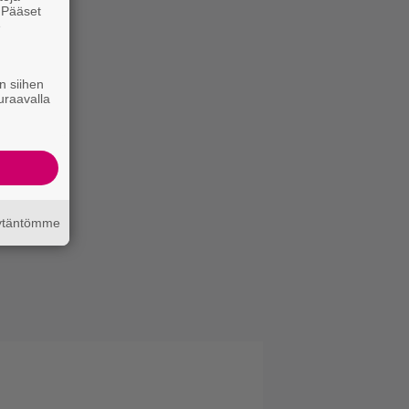
. Pääset
e
n siihen
uraavalla
äytäntömme