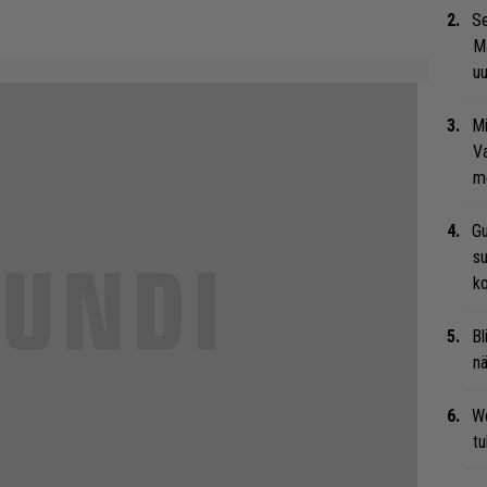
Se
Ma
uu
Mi
Va
me
Gu
su
ko
Bl
nä
We
t