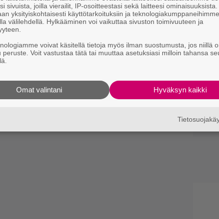
i sivuista, joilla vierailit, IP-osoitteestasi sekä laitteesi ominaisuuksista
an yksityiskohtaisesti käyttötarkoituksiin ja teknologiakumppaneihimm
la välilehdellä. Hylkääminen voi vaikuttaa sivuston toimivuuteen ja
yyteen.
knologiamme voivat käsitellä tietoja myös ilman suostumusta, jos niillä o
u peruste. Voit vastustaa tätä tai muuttaa asetuksiasi milloin tahansa se
lä.
Omat valintani
Hyväksyn kaikki
te Mustajärven?
Tietosuojak