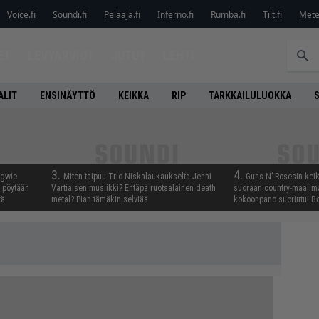
Voice.fi
Soundi.fi
Pelaaja.fi
Inferno.fi
Rumba.fi
Tilt.fi
Metel
ET
LEVYARVIOT
JUTUT
LEHTI
ALIT
ENSINÄYTTÖ
KEIKKA
RIP
TARKKAILULUOKKA
3.
4.
ngwie
Miten taipuu Trio Niskalaukaukselta Jenni
Guns N’ Rosesin keika
ö pöytään
Vartiaisen musiikki? Entäpä ruotsalainen death
suoraan country-maailma
tä
metal? Pian tämäkin selviää
kokoonpano suoriutui Bo