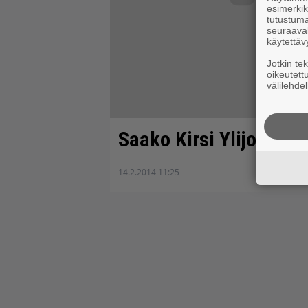
esimerkiks
tutustuma
seuraaval
käytettäv
Jotkin te
oikeutett
välilehdel
Saako Kirsi Ylijoki Pa
14.2.2014 11:25