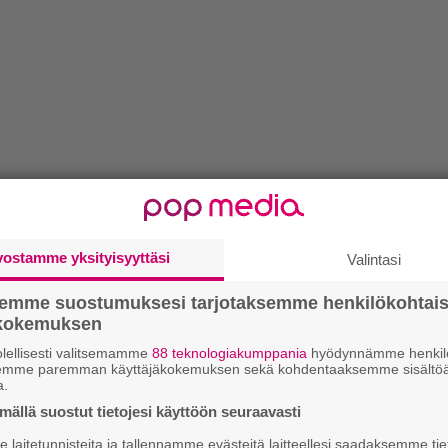
vostamme yksityisyyttäsi
Valintasi
semme suostumuksesi tarjotaksemme henkilökohtai
ökokemuksen
lellisesti valitsemamme
88 teknologiakumppania
hyödynnämme henkilö
semme paremman käyttäjäkokemuksen sekä kohdentaaksemme sisältöä
a.
ällä suostut tietojesi käyttöön seuraavasti
laitetunnisteita ja tallennamme evästeitä laitteellesi saadaksemme tie