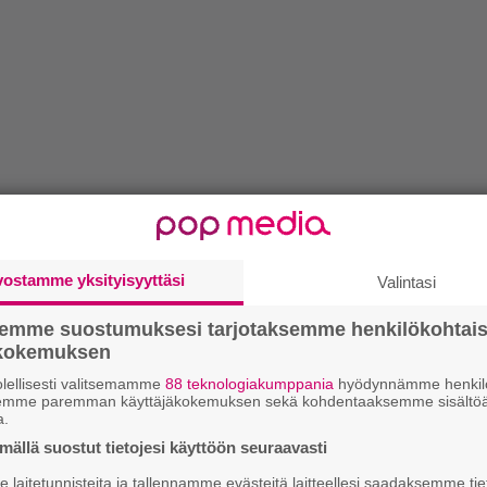
vostamme yksityisyyttäsi
Valintasi
semme suostumuksesi tarjotaksemme henkilökohtai
ökokemuksen
lellisesti valitsemamme
88 teknologiakumppania
hyödynnämme henkilö
semme paremman käyttäjäkokemuksen sekä kohdentaaksemme sisältöä
a.
ällä suostut tietojesi käyttöön seuraavasti
laitetunnisteita ja tallennamme evästeitä laitteellesi saadaksemme tie