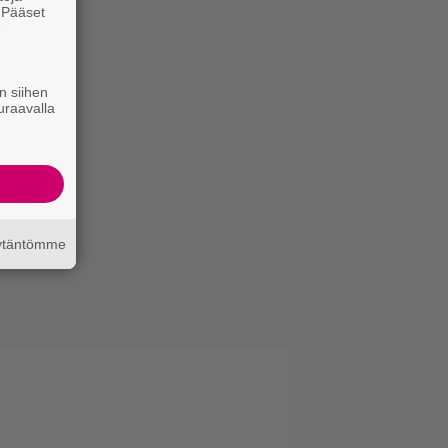
. Pääset
e
n siihen
uraavalla
äytäntömme