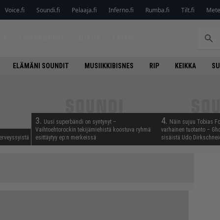
Voice.fi
Soundi.fi
Pelaaja.fi
Inferno.fi
Rumba.fi
Tilt.fi
Metel
ET
LEVYARVIOT
JUTUT
LEHTI
ELÄMÄNI SOUNDIT
MUSIIKKIBISNES
RIP
KEIKKA
SU
3.
4.
Uusi superbändi on syntynyt –
Näin sujuu Tobias Fo
Vaihtoehtorockin tekijämiehistä koostuva ryhmä
varhainen tuotanto – Gho
erveyssyistä
esittäytyy ep:n merkeissä
sisäistä Udo Dirkschnei