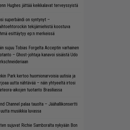
enn Hughes jättää keikkalavat terveyssyistä
si superbändi on syntynyt –
ihtoehtorockin tekijämiehistä koostuva
hmä esittäytyy ep:n merkeissä
in sujuu Tobias Forgelta Acceptin varhainen
otanto – Ghost-johtaja kanavoi sisäistä Udo
rkschneideriaan
nkin Park kertoo huomionarvoisia uutisia ja
rjoaa uutta nähtävää – näin yhtyeeltä irtosi
teora-aikojen tuotanto Brasiliassa
ind Channel palaa tauolta – Jäähallikonsertti
 uutta musiikkia luvassa
ten sujuvat Richie Samboralta nykyään Bon