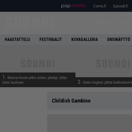
Como.fi
Episodi.fi
ETUSIVU
UUTIS
HAASTATTELU
FESTIVAALIT
KUVAGALLERIA
ENSINÄYTTÖ
1.
Weezer-fanien pitkä odotus päättyy: yhtye
2.
tulee Suomeen
Glenn Hughes jättää keikkalavat t
Childish Gambino