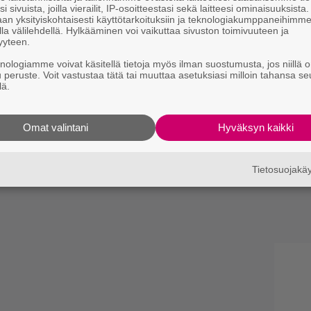
i sivuista, joilla vierailit, IP-osoitteestasi sekä laitteesi ominaisuuksista
an yksityiskohtaisesti käyttötarkoituksiin ja teknologiakumppaneihimm
la välilehdellä. Hylkääminen voi vaikuttaa sivuston toimivuuteen ja
yyteen.
knologiamme voivat käsitellä tietoja myös ilman suostumusta, jos niillä o
u peruste. Voit vastustaa tätä tai muuttaa asetuksiasi milloin tahansa se
lä.
Omat valintani
Hyväksyn kaikki
Tietosuojak