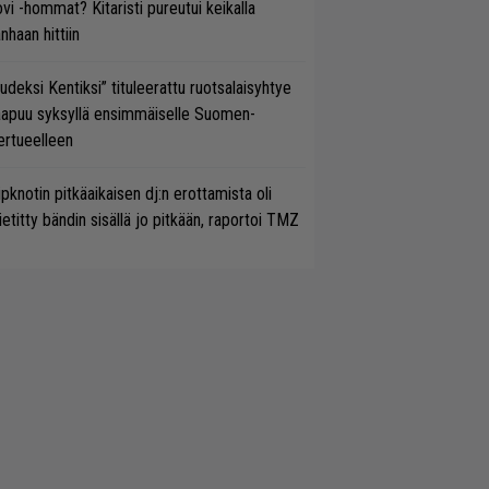
vi -hommat? Kitaristi pureutui keikalla
nhaan hittiin
udeksi Kentiksi” tituleerattu ruotsalaisyhtye
aapuu syksyllä ensimmäiselle Suomen-
ertueelleen
ipknotin pitkäaikaisen dj:n erottamista oli
etitty bändin sisällä jo pitkään, raportoi TMZ