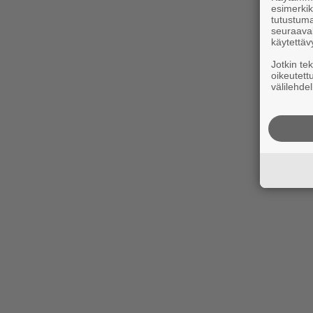
esimerkiks
tutustuma
seuraaval
käytettäv
Jotkin te
oikeutett
välilehdel