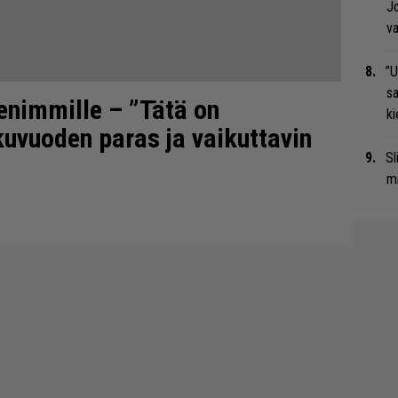
Jo
va
”U
s
ienimmille – ”Tätä on
ki
kuvuoden paras ja vaikuttavin
Sl
mi