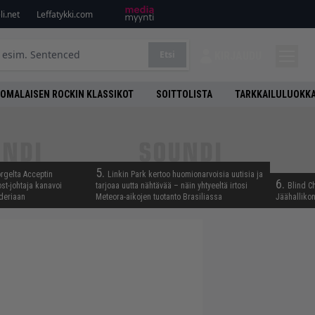
i.net
Leffatykki.com
Etsi
KIRJAUDU
OMALAISEN ROCKIN KLASSIKOT
SOITTOLISTA
TARKKAILULUOKK
5.
rgelta Acceptin
Linkin Park kertoo huomionarvoisia uutisia ja
6.
st-johtaja kanavoi
tarjoaa uutta nähtävää – näin yhtyeeltä irtosi
Blind C
deriaan
Meteora-aikojen tuotanto Brasiliassa
Jäähallikon