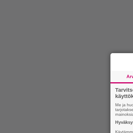
Ar
Tarvit
käytt
Me ja huo
tarjotak
mainoksi
Hyväksym
Käytämme 