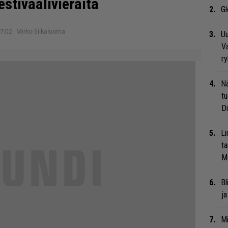
estivaalivieraita
Gl
17:02
Mirko Siikaluoma
Uu
Va
ry
Nä
tu
Di
Li
ta
Me
Bl
ja
Mi