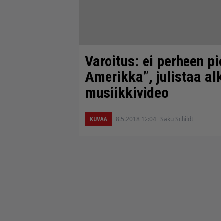
Varoitus: ei perheen p
Amerikka”, julistaa al
musiikkivideo
8.5.2018 12:04
Saku Schildt
KUVAA