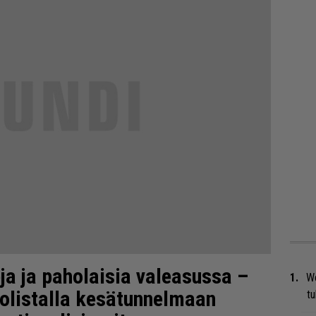
ja ja paholaisia valeasussa –
We
ttolistalla kesätunnelmaan
t