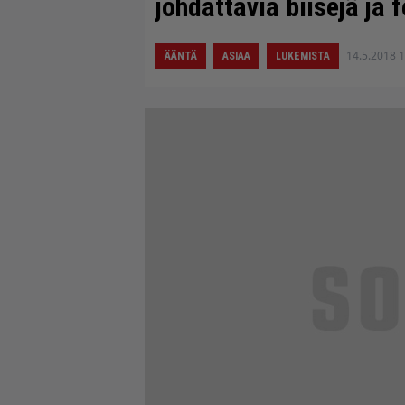
johdattavia biisejä ja f
14.5.2018 
ÄÄNTÄ
ASIAA
LUKEMISTA