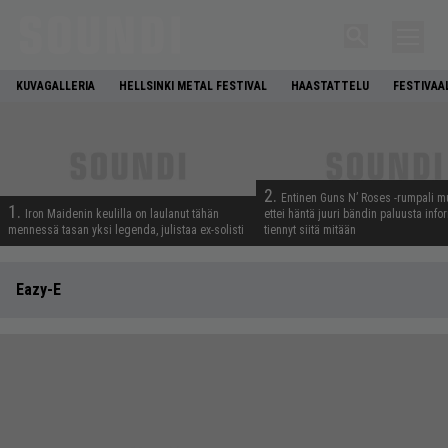
KUVAGALLERIA
HELLSINKI METAL FESTIVAL
HAASTATTELU
FESTIVAA
2.
Entinen Guns N’ Roses -rumpali mu
1.
Iron Maidenin keulilla on laulanut tähän
ettei häntä juuri bändin paluusta info
mennessä tasan yksi legenda, julistaa ex-solisti
tiennyt siitä mitään
Eazy-E