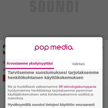
Päivän tv-vinkki: Ikonisesta rap-yhtyeestä kertova
hittielokuva ensi kertaa Suomen televisiossa
Straight Outta Compton (2015) keräsi yli 200
Arvostamme yksityisyyttäsi
Valintasi
miljoonan dollarin lipputulot.
Tarvitsemme suostumuksesi tarjotaksemme
henkilökohtaisen käyttökokemuksen
5.10.2018 08:30
Vesa Siltanen
KUVAA
Me ja huolellisesti valitsemamme
88 teknologiakumppania
hyödynnämme henkilötietoja tarjotaksemme paremman
käyttäjäkokemuksen sekä kohdentaaksemme sisältöä ja
mainoksia.
Hyväksymällä suostut tietojesi käyttöön seuraavasti