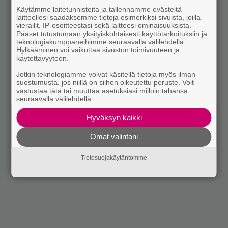
Käytämme laitetunnisteita ja tallennamme evästeitä
laitteellesi saadaksemme tietoja esimerkiksi sivuista, joilla
vierailit, IP-osoitteestasi sekä laitteesi ominaisuuksista.
Pääset tutustumaan yksityiskohtaisesti käyttötarkoituksiin ja
teknologiakumppaneihimme seuraavalla välilehdellä.
Hylkääminen voi vaikuttaa sivuston toimivuuteen ja
käytettävyyteen.
Jotkin teknologiamme voivat käsitellä tietoja myös ilman
suostumusta, jos niillä on siihen oikeutettu peruste. Voit
vastustaa tätä tai muuttaa asetuksiasi milloin tahansa
seuraavalla välilehdellä.
Hyväksyn kaikki
Omat valintani
Tietosuojakäytäntömme