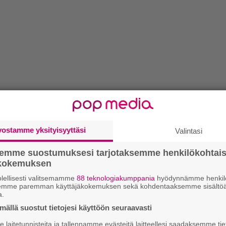
vostamme yksityisyyttäsi
Valintasi
semme suostumuksesi tarjotaksemme henkilökohtai
ökokemuksen
lellisesti valitsemamme
88 teknologiakumppania
hyödynnämme henkilö
semme paremman käyttäjäkokemuksen sekä kohdentaaksemme sisältöä
a.
ällä suostut tietojesi käyttöön seuraavasti
laitetunnisteita ja tallennamme evästeitä laitteellesi saadaksemme tie