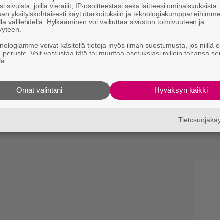
i sivuista, joilla vierailit, IP-osoitteestasi sekä laitteesi ominaisuuksista
an yksityiskohtaisesti käyttötarkoituksiin ja teknologiakumppaneihimm
la välilehdellä. Hylkääminen voi vaikuttaa sivuston toimivuuteen ja
yyteen.
knologiamme voivat käsitellä tietoja myös ilman suostumusta, jos niillä o
u peruste. Voit vastustaa tätä tai muuttaa asetuksiasi milloin tahansa se
lä.
Omat valintani
Hyväksyn kaikki
Tietosuojak