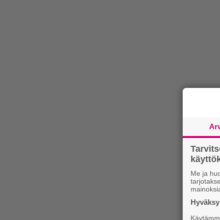
Ar
Tarvit
käytt
Me ja huo
tarjotak
mainoksi
Hyväksym
Käytämme 