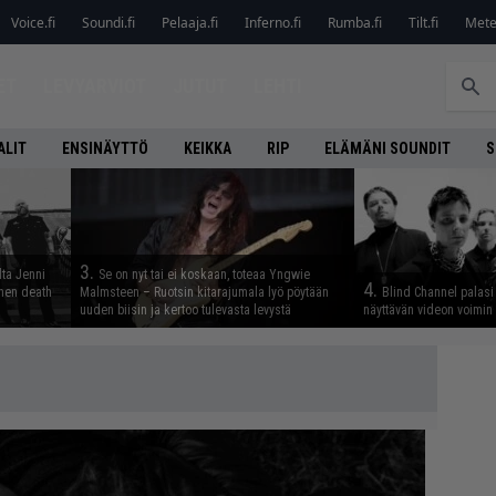
Voice.fi
Soundi.fi
Pelaaja.fi
Inferno.fi
Rumba.fi
Tilt.fi
Metel
ET
LEVYARVIOT
JUTUT
LEHTI
ALIT
ENSINÄYTTÖ
KEIKKA
RIP
ELÄMÄNI SOUNDIT
S
3.
lta Jenni
Se on nyt tai ei koskaan, toteaa Yngwie
4.
inen death
Malmsteen – Ruotsin kitarajumala lyö pöytään
Blind Channel palasi 
uuden biisin ja kertoo tulevasta levystä
näyttävän videon voimin