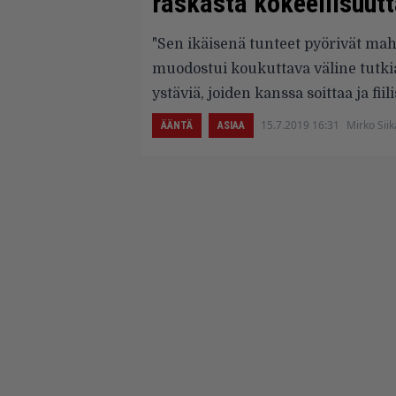
raskasta kokeellisuut
"Sen ikäisenä tunteet pyörivät mah
muodostui koukuttava väline tutki
ystäviä, joiden kanssa soittaa ja fiil
15.7.2019 16:31
Mirko Sii
ÄÄNTÄ
ASIAA