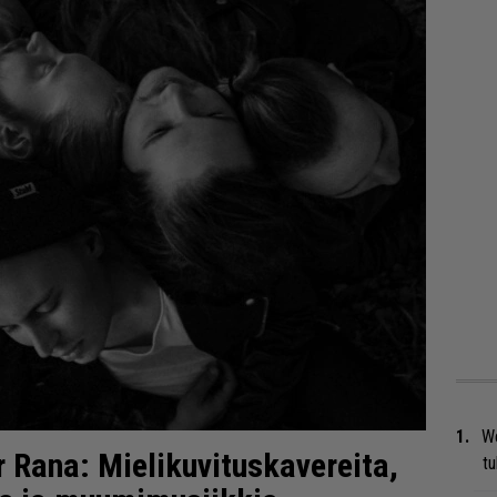
We
r Rana: Mielikuvituskavereita,
t