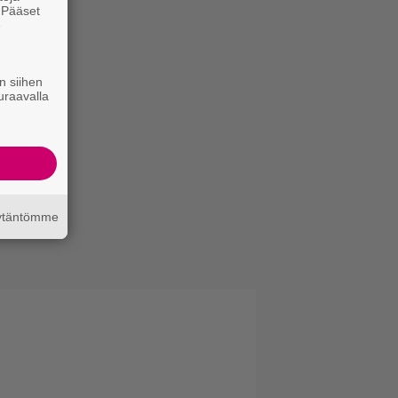
. Pääset
e
n siihen
uraavalla
äytäntömme