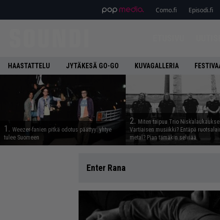
Como.fi
Episodi.fi
ETUSIVU
UUTIS
HAASTATTELU
JYTÄKESÄ GO-GO
KUVAGALLERIA
FESTIVA
2.
Miten taipuu Trio Niskalaukaukse
1.
Weezer-fanien pitkä odotus päättyy: yhtye
Vartiaisen musiikki? Entäpä ruotsala
tulee Suomeen
metal? Pian tämäkin selviää
Enter Rana