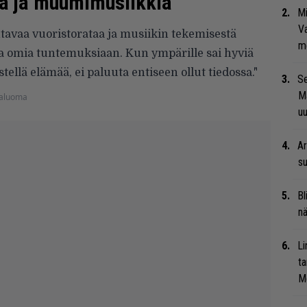
ta ja muumimusiikkia
Mi
Va
tavaa vuoristorataa ja musiikin tekemisestä
me
a omia tuntemuksiaan. Kun ympärille sai hyviä
istellä elämää, ei paluuta entiseen ollut tiedossa."
Se
Ma
kaluoma
uu
Ar
su
Bl
nä
Li
ta
Me