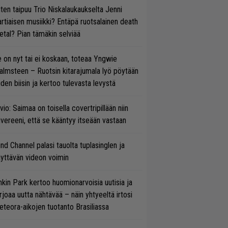
ten taipuu Trio Niskalaukaukselta Jenni
rtiaisen musiikki? Entäpä ruotsalainen death
tal? Pian tämäkin selviää
 on nyt tai ei koskaan, toteaa Yngwie
lmsteen – Ruotsin kitarajumala lyö pöytään
den biisin ja kertoo tulevasta levystä
vio: Saimaa on toisella covertripillään niin
vereeni, että se kääntyy itseään vastaan
ind Channel palasi tauolta tuplasinglen ja
yttävän videon voimin
nkin Park kertoo huomionarvoisia uutisia ja
rjoaa uutta nähtävää – näin yhtyeeltä irtosi
teora-aikojen tuotanto Brasiliassa