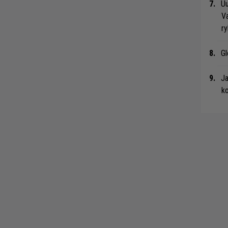
Uu
Va
ry
Gl
Ja
ko