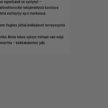
si superbändi on syntynyt –
ihtoehtorockin tekijämiehistä koostuva
hmä esittäytyy ep:n merkeissä
enn Hughes jättää keikkalavat terveyssyistä
rkko Ahola tekee syksyn mittaan vain neljä
nserttia – keikkakalenteri julki