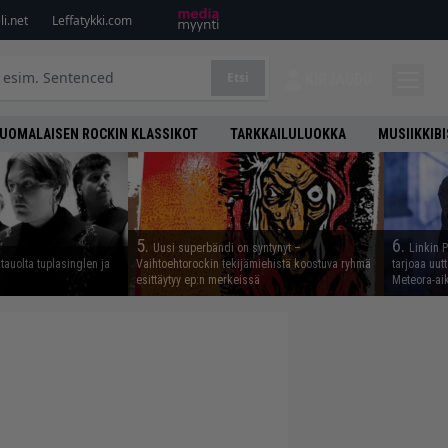
i.net
Leffatykki.com
Etsi
KIRJAUDU
UOMALAISEN ROCKIN KLASSIKOT
TARKKAILULUOKKA
MUSIIKKIB
5.
6.
Uusi superbändi on syntynyt –
Linkin 
tauolta tuplasinglen ja
Vaihtoehtorockin tekijämiehistä koostuva ryhmä
tarjoaa uut
esittäytyy ep:n merkeissä
Meteora-aik