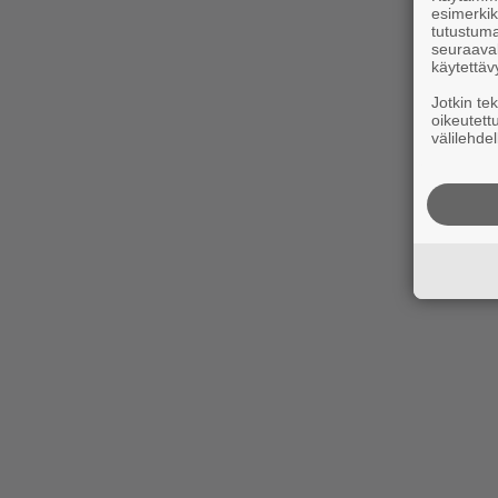
esimerkiks
tutustuma
seuraaval
käytettäv
Jotkin te
oikeutett
välilehdel