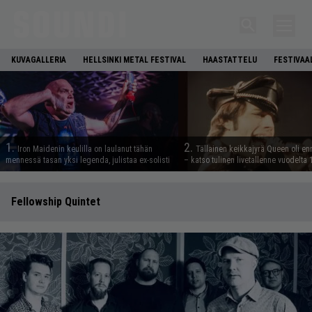
KUVAGALLERIA
HELLSINKI METAL FESTIVAL
HAASTATTELU
FESTIVAA
1.
2.
Iron Maidenin keulilla on laulanut tähän
Tällainen keikkajyrä Queen oli e
mennessä tasan yksi legenda, julistaa ex-solisti
– katso tulinen livetallenne vuodelta
Fellowship Quintet