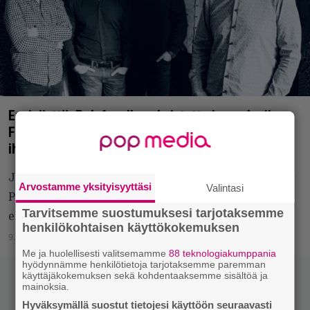
Ensinäyttö: Palefacella vahvistettu jazzryhmä
Fellowship Quintet antaa toisen varoituksen
ihmiskunnalle
Jazztrumpetisti Mikko "Gunu" Karjalaisen ja
Arvostamme yksityisyyttäsi
Valintasi
Palefacen yhteistyöbiisiin syntynyt video Soundin
Tarvitsemme suostumuksesi tarjotaksemme
ensinäytössä.
henkilökohtaisen käyttökokemuksen
9.4.2021 09:17
Mikko Meriläinen
Me ja huolellisesti valitsemamme
88 teknologiakumppania
hyödynnämme henkilötietoja tarjotaksemme paremman
käyttäjäkokemuksen sekä kohdentaaksemme sisältöä ja
mainoksia.
Hyväksymällä suostut tietojesi käyttöön seuraavasti