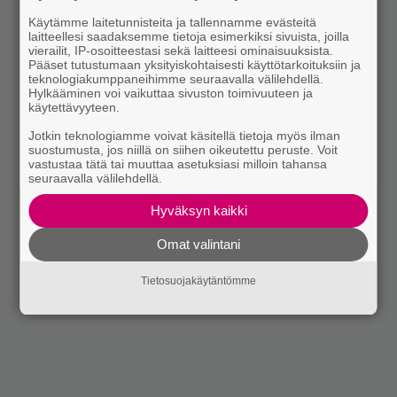
Käytämme laitetunnisteita ja tallennamme evästeitä
laitteellesi saadaksemme tietoja esimerkiksi sivuista, joilla
vierailit, IP-osoitteestasi sekä laitteesi ominaisuuksista.
Pääset tutustumaan yksityiskohtaisesti käyttötarkoituksiin ja
teknologiakumppaneihimme seuraavalla välilehdellä.
Hylkääminen voi vaikuttaa sivuston toimivuuteen ja
käytettävyyteen.
Jotkin teknologiamme voivat käsitellä tietoja myös ilman
suostumusta, jos niillä on siihen oikeutettu peruste. Voit
vastustaa tätä tai muuttaa asetuksiasi milloin tahansa
seuraavalla välilehdellä.
Hyväksyn kaikki
Omat valintani
Tietosuojakäytäntömme