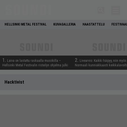
HELLSINKI METAL FESTIVAL
KUVAGALLERIA
HAASTATTELU
FESTIVAA
1.
2.
Laiva on lastattu raskaalla musiikilla –
Livearvio: Kaikki häipyy, niin myö
Hellsinki Metal Festivalin risteilyn ohjelma julki
Normaali kunniakkaasti keikkalavoilt
Hacktivist