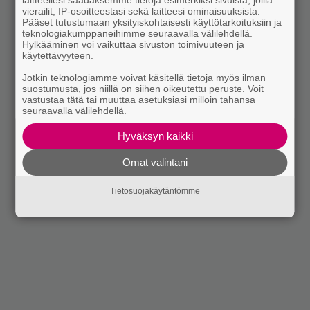
laitteellesi saadaksemme tietoja esimerkiksi sivuista, joilla
vierailit, IP-osoitteestasi sekä laitteesi ominaisuuksista.
Pääset tutustumaan yksityiskohtaisesti käyttötarkoituksiin ja
teknologiakumppaneihimme seuraavalla välilehdellä.
Hylkääminen voi vaikuttaa sivuston toimivuuteen ja
käytettävyyteen.
Jotkin teknologiamme voivat käsitellä tietoja myös ilman
suostumusta, jos niillä on siihen oikeutettu peruste. Voit
vastustaa tätä tai muuttaa asetuksiasi milloin tahansa
seuraavalla välilehdellä.
Hyväksyn kaikki
Omat valintani
Tietosuojakäytäntömme