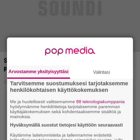
Soundi <3 rap + metal – Soittolistallinen
pomppumetallin historiaa!
Arvostamme yksityisyyttäsi
Valintasi
24.3.2015 10:44
Tarvitsemme suostumuksesi tarjotaksemme
henkilökohtaisen käyttökokemuksen
Me ja huolellisesti valitsemamme
88 teknologiakumppania
hyödynnämme henkilötietoja tarjotaksemme paremman
käyttäjäkokemuksen sekä kohdentaaksemme sisältöä ja
mainoksia.
Hyväksymällä suostut tietojesi käyttöön seuraavasti
Käytämme laitetunnisteita ja tallennamme evästeitä