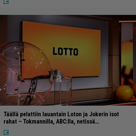
Täällä pelattiin lauantain Loton ja Jokerin isot
rahat – Tokmannilla, ABC:lla, netissä…