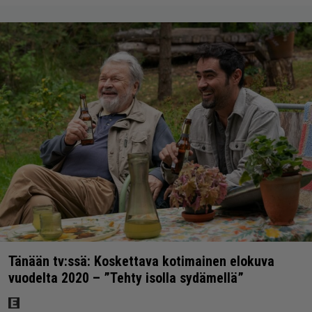
Tänään tv:ssä: Koskettava kotimainen elokuva
vuodelta 2020 – ”Tehty isolla sydämellä”