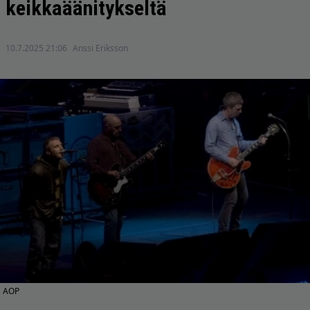
keikkaäänitykseltä
10.7.2025 21:06
Anssi Eriksson
AOP