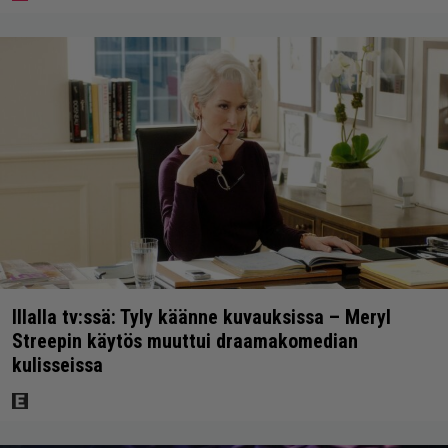
Illalla tv:ssä: Tyly käänne kuvauksissa – Meryl
Streepin käytös muuttui draamakomedian
kulisseissa