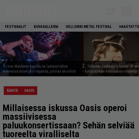
FESTIVAALIT
KUVAGALLERIA
HELLSINKI METAL FESTIVAL
HAASTATTE
1.
2.
Iron Maidenin keulilla on laulanut tähän
Tällainen keikkajyrä Queen oli e
mennessä tasan yksi legenda, julistaa ex-solisti
– katso tulinen livetallenne vuodelta
ÄÄNTÄ
OASIS
Millaisessa iskussa Oasis operoi
massiivisessa
paluukonsertissaan? Sehän selviää
tuoreelta viralliselta