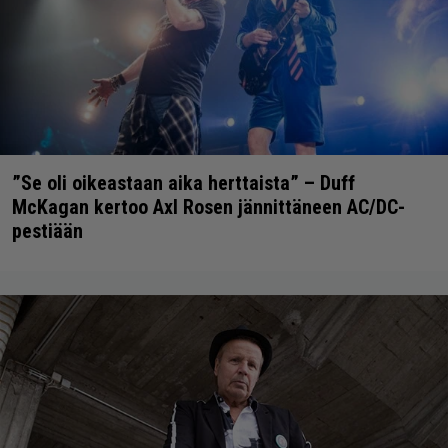
”Se oli oikeastaan aika herttaista” – Duff
McKagan kertoo Axl Rosen jännittäneen AC/DC-
pestiään