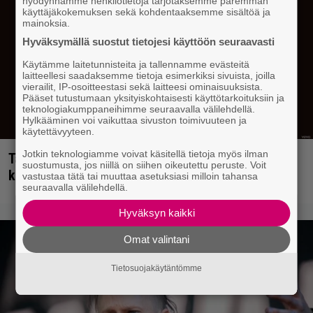
hyödynnämme henkilötietoja tarjotaksemme paremman
käyttäjäkokemuksen sekä kohdentaaksemme sisältöä ja
mainoksia.
Hyväksymällä suostut tietojesi käyttöön seuraavasti
Käytämme laitetunnisteita ja tallennamme evästeitä
laitteellesi saadaksemme tietoja esimerkiksi sivuista, joilla
vierailit, IP-osoitteestasi sekä laitteesi ominaisuuksista.
Pääset tutustumaan yksityiskohtaisesti käyttötarkoituksiin ja
teknologiakumppaneihimme seuraavalla välilehdellä.
Hylkääminen voi vaikuttaa sivuston toimivuuteen ja
käytettävyyteen.
Jotkin teknologiamme voivat käsitellä tietoja myös ilman
Tällainen keikkajyrä Queen oli ennen vanhaan –
suostumusta, jos niillä on siihen oikeutettu peruste. Voit
katso tulinen livetallenne vuodelta 1979
vastustaa tätä tai muuttaa asetuksiasi milloin tahansa
seuraavalla välilehdellä.
Hyväksyn kaikki
Omat valintani
Tietosuojakäytäntömme