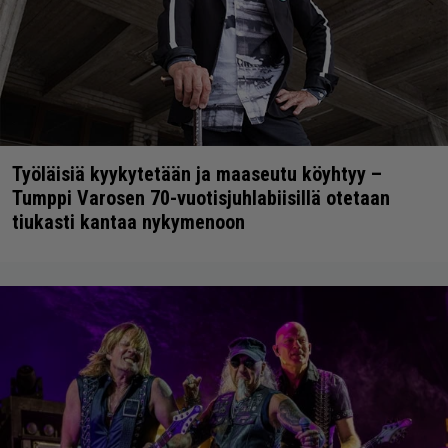
Työläisiä kyykytetään ja maaseutu köyhtyy –
Tumppi Varosen 70-vuotisjuhlabiisillä otetaan
tiukasti kantaa nykymenoon