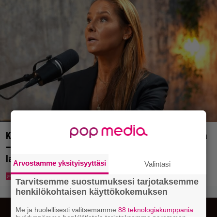
Karita Tykän ja Sami Saikkosen rakkaus kukoistaa
– vähäpukeista hempeilyä ja leveitä virnistyksiä
laiturilla
Arvostamme yksityisyyttäsi
Valintasi
Tarvitsemme suostumuksesi tarjotaksemme
henkilökohtaisen käyttökokemuksen
Me ja huolellisesti valitsemamme
88 teknologiakumppania