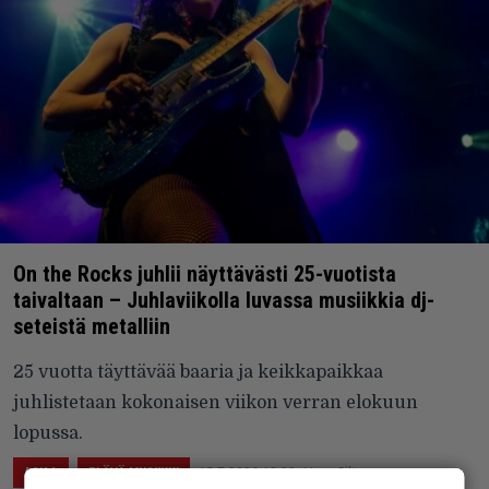
On the Rocks juhlii näyttävästi 25-vuotista
taivaltaan – Juhlaviikolla luvassa musiikkia dj-
seteistä metalliin
25 vuotta täyttävää baaria ja keikkapaikkaa
juhlistetaan kokonaisen viikon verran elokuun
lopussa.
15.7.2026 10:02
Vesa Siltanen
ASIAA
ELÄVÄ MUSIIKKI