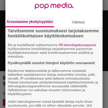
Arvostamme yksityisyyttäsi
Valintasi
Tarvitsemme suostumuksesi tarjotaksemme
henkilökohtaisen käyttökokemuksen
Me ja huolellisesti valitsemamme
88 teknologiakumppania
hyödynnämme henkilötietoja tarjotaksemme paremman
käyttäjäkokemuksen sekä kohdentaaksemme sisältöä ja
mainoksia.
Hyväksymällä suostut tietojesi käyttöön seuraavasti
Käytämme laitetunnisteita ja tallennamme evästeitä
laitteellesi saadaksemme tietoja esimerkiksi sivuista, joilla
Dark Tranquillity aloittaa Euroopan-kiertueensa
vierailit, IP-osoitteestasi sekä laitteesi ominaisuuksista.
Pääset tutustumaan yksityiskohtaisesti käyttötarkoituksiin ja
Suomesta – Mukana myös Moonspell ja Hiraes
teknologiakumppaneihimme seuraavalla välilehdellä.
Hylkääminen voi vaikuttaa sivuston toimivuuteen ja
Suomessa luvassa peräti viisi keikkaa.
käytettävyyteen.
Jotkin teknologiamme voivat käsitellä tietoja myös ilman
25.12.2024 10:36
Vesa Siltanen
ELÄVÄ MUSIIKKI
suostumusta, jos niillä on siihen oikeutettu peruste. Voit