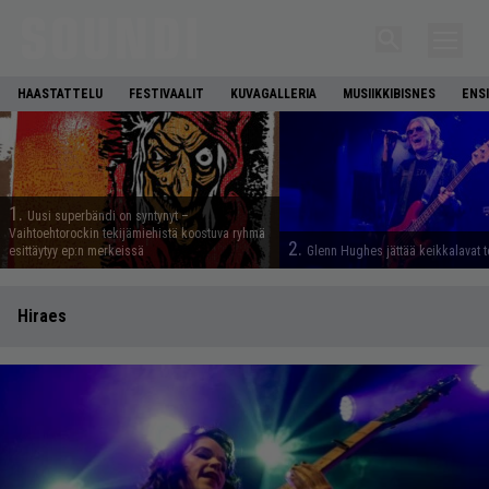
HAASTATTELU
FESTIVAALIT
KUVAGALLERIA
MUSIIKKIBISNES
ENS
1.
Uusi superbändi on syntynyt –
Vaihtoehtorockin tekijämiehistä koostuva ryhmä
2.
esittäytyy ep:n merkeissä
Glenn Hughes jättää keikkalavat t
Hiraes