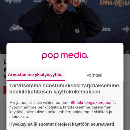
Lost in Music julkisti ensimmäiset esiintyjänsä –
pääesiintyjäpuoli avataan Gettomasan
Arvostamme yksityisyyttäsi
samppanjahiphopilla
Valintasi
Tarvitsemme suostumuksesi tarjotaksemme
23.3.2023 11:02
Saku Schildt
ASIAA
henkilökohtaisen käyttökokemuksen
Me ja huolellisesti valitsemamme
88 teknologiakumppania
hyödynnämme henkilötietoja tarjotaksemme paremman
käyttäjäkokemuksen sekä kohdentaaksemme sisältöä ja
mainoksia.
Hyväksymällä suostut tietojesi käyttöön seuraavasti