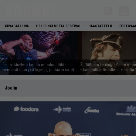
KUVAGALLERIA
HELLSINKI METAL FESTIVAL
HAASTATTELU
FESTIVAA
1.
2.
Iron Maidenin keulilla on laulanut tähän
Tällainen keikkajyrä Queen oli e
mennessä tasan yksi legenda, julistaa ex-solisti
– katso tulinen livetallenne vuodelta
Joalin