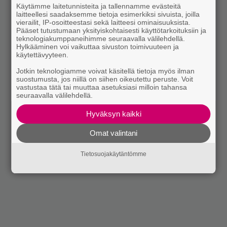
Käytämme laitetunnisteita ja tallennamme evästeitä
laitteellesi saadaksemme tietoja esimerkiksi sivuista, joilla
vierailit, IP-osoitteestasi sekä laitteesi ominaisuuksista.
Pääset tutustumaan yksityiskohtaisesti käyttötarkoituksiin ja
teknologiakumppaneihimme seuraavalla välilehdellä.
Hylkääminen voi vaikuttaa sivuston toimivuuteen ja
käytettävyyteen.
Jotkin teknologiamme voivat käsitellä tietoja myös ilman
suostumusta, jos niillä on siihen oikeutettu peruste. Voit
vastustaa tätä tai muuttaa asetuksiasi milloin tahansa
seuraavalla välilehdellä.
Hyväksyn kaikki
Omat valintani
Tietosuojakäytäntömme