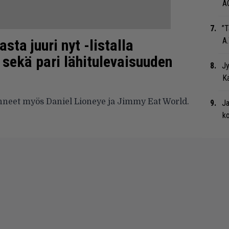
A
”T
A.
sta juuri nyt -listalla
sekä pari lähitulevaisuuden
Jy
Ka
nneet myös Daniel Lioneye ja Jimmy Eat World.
Ja
ko