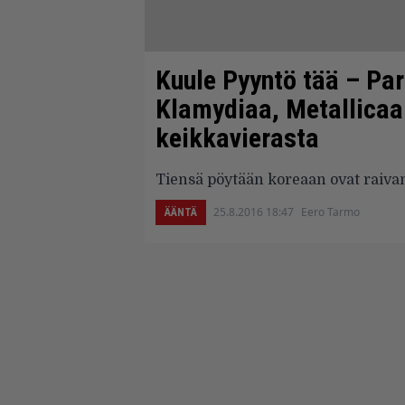
Kuule Pyyntö tää – Para
Klamydiaa, Metallicaa 
keikkavierasta
Tiensä pöytään koreaan ovat raiva
25.8.2016 18:47
Eero Tarmo
ÄÄNTÄ