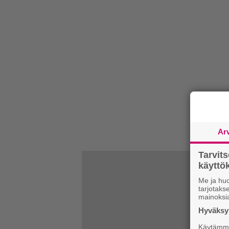
Ar
Tarvit
käytt
Me ja huo
tarjotak
mainoksi
Hyväksym
Käytämme 