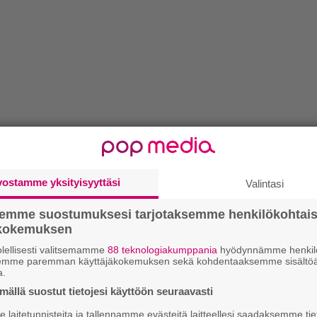
vostamme yksityisyyttäsi
Valintasi
semme suostumuksesi tarjotaksemme henkilökohtai
ökokemuksen
lellisesti valitsemamme
88 teknologiakumppania
hyödynnämme henkilö
semme paremman käyttäjäkokemuksen sekä kohdentaaksemme sisältöä
a.
ällä suostut tietojesi käyttöön seuraavasti
laitetunnisteita ja tallennamme evästeitä laitteellesi saadaksemme tie