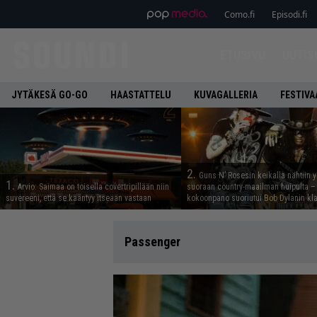
Como.fi
Episodi.fi
ETUSIVU
UUTIS
JYTÄKESÄ GO-GO
HAASTATTELU
KUVAGALLERIA
FESTIVA
2.
Guns N’ Rosesin keikalla nähtiin y
1.
Arvio: Saimaa on toisella covertripillään niin
suoraan country-maailman huipulta –
suvereeni, että se kääntyy itseään vastaan
kokoonpano suoriutui Bob Dylanin kl
Passenger