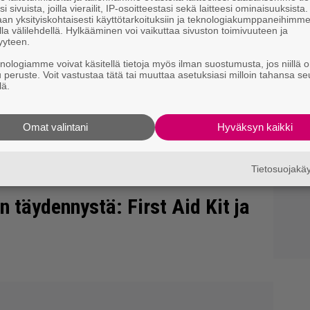
i sivuista, joilla vierailit, IP-osoitteestasi sekä laitteesi ominaisuuksista
an yksityiskohtaisesti käyttötarkoituksiin ja teknologiakumppaneihimm
la välilehdellä. Hylkääminen voi vaikuttaa sivuston toimivuuteen ja
yyteen.
knologiamme voivat käsitellä tietoja myös ilman suostumusta, jos niillä o
u peruste. Voit vastustaa tätä tai muuttaa asetuksiasi milloin tahansa se
lä.
Omat valintani
Hyväksyn kaikki
Tietosuojak
n täydennystä: First Aid Kit ja