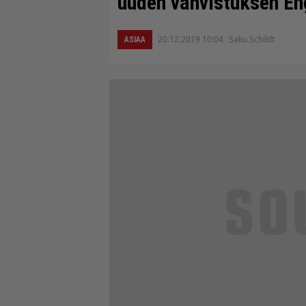
uuden vahvistuksen En
20.12.2019 10:04
Saku Schildt
ASIAA