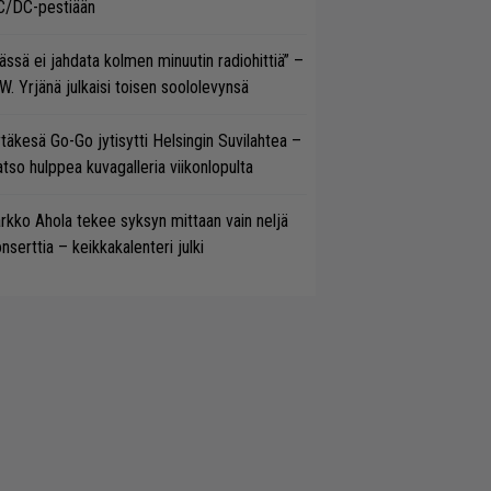
C/DC-pestiään
ässä ei jahdata kolmen minuutin radiohittiä” –
W. Yrjänä julkaisi toisen soololevynsä
täkesä Go-Go jytisytti Helsingin Suvilahtea –
tso hulppea kuvagalleria viikonlopulta
rkko Ahola tekee syksyn mittaan vain neljä
nserttia – keikkakalenteri julki