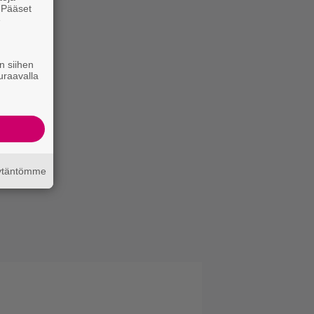
. Pääset
e
n siihen
uraavalla
äytäntömme