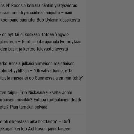
ns N’ Rosesin keikalla nähtiin yllätysvieras
oraan country-maailman huipulta – näin
koonpano suoriutui Bob Dylanin klassikosta
 on nyt tai ei koskaan, toteaa Yngwie
lmsteen – Ruotsin kitarajumala lyö pöytään
den biisin ja kertoo tulevasta levystä
rko Annala julkaisi viimeisen maistiaisen
olodebyytiltään – ”Oli vahva tunne, että
llaista musaa ei oo Suomessa aiemmin tehty”
ten taipuu Trio Niskalaukaukselta Jenni
rtiaisen musiikki? Entäpä ruotsalainen death
tal? Pian tämäkin selviää
e oli oikeastaan aika herttaista” – Duff
cKagan kertoo Axl Rosen jännittäneen