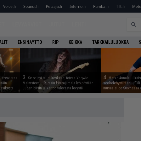
Voice.fi
Soundi.fi
Pelaaja.fi
Inferno.fi
Rumba.fi
Tilt.fi
Metel
ET
LEVYARVIOT
JUTUT
LEHTI
ALIT
ENSINÄYTTÖ
RIP
KEIKKA
TARKKAILULUOKKA
3.
4.
llätysvieras
Se on nyt tai ei koskaan, toteaa Yngwie
Marko Annala julkais
 näin
Malmsteen – Ruotsin kitarajumala lyö pöytään
soolodebyytiltään – ”Oli 
assikosta
uuden biisin ja kertoo tulevasta levystä
musaa ei oo Suomessa a