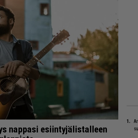
Ar
s nappasi esiintyjälistalleen
su