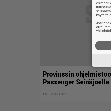
esimerkiks
tutustuma
seuraaval
käytettäv
Jotkin te
oikeutett
välilehdel
Provinssin ohjelmistoo
Passenger Seinäjoelle
16.12.2014 11:26