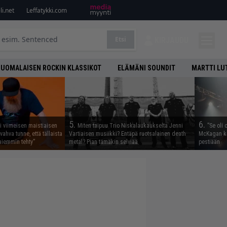
i.net
Leffatykki.com
Etsi
KIRJAUDU
SUOMALAISEN ROCKIN KLASSIKOT
ELÄMÄNI SOUNDIT
MARTTI LU
5.
6.
i viimeisen maistiaisen
Miten taipuu Trio Niskalaukaukselta Jenni
”Se oli 
vahva tunne, että tällaista
Vartiaisen musiikki? Entäpä ruotsalainen death
McKagan ke
iemmin tehty”
metal? Pian tämäkin selviää
pestiään