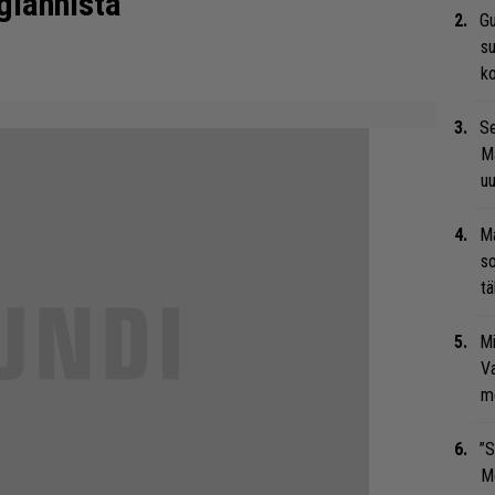
glannista
Gu
su
ko
Se
Ma
uu
Ma
so
tä
Mi
Va
me
”S
M