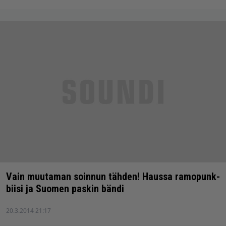
Vain muutaman soinnun tähden! Haussa ramopunk-
biisi ja Suomen paskin bändi
20.3.2014 21:17