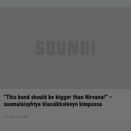
”This band should be bigger than Nirvana!” –
suomalaisyhtye klassikkolevyn kimpussa
3.1.2014 15:40