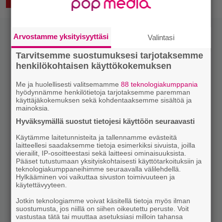
6.10.2023 09:09
Vesa Siltanen
ELÄVÄ MUSIIKKI
Arvostamme yksityisyyttäsi
Valintasi
Tarvitsemme suostumuksesi tarjotaksemme
henkilökohtaisen käyttökokemuksen
Me ja huolellisesti valitsemamme
88 teknologiakumppania
hyödynnämme henkilötietoja tarjotaksemme paremman
käyttäjäkokemuksen sekä kohdentaaksemme sisältöä ja
mainoksia.
Hyväksymällä suostut tietojesi käyttöön seuraavasti
Käytämme laitetunnisteita ja tallennamme evästeitä
laitteellesi saadaksemme tietoja esimerkiksi sivuista, joilla
vierailit, IP-osoitteestasi sekä laitteesi ominaisuuksista.
Pääset tutustumaan yksityiskohtaisesti käyttötarkoituksiin ja
teknologiakumppaneihimme seuraavalla välilehdellä.
Hylkääminen voi vaikuttaa sivuston toimivuuteen ja
käytettävyyteen.
Jotkin teknologiamme voivat käsitellä tietoja myös ilman
suostumusta, jos niillä on siihen oikeutettu peruste. Voit
vastustaa tätä tai muuttaa asetuksiasi milloin tahansa