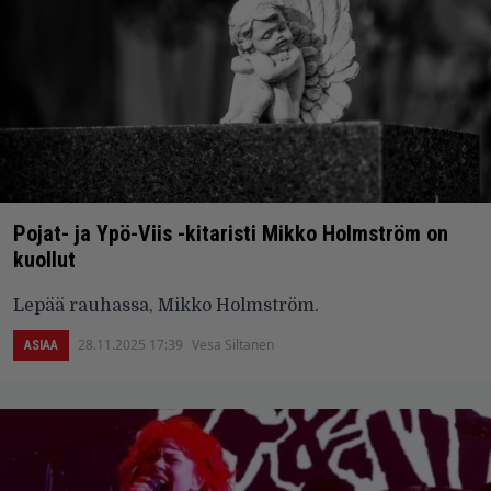
Pojat- ja Ypö-Viis -kitaristi Mikko Holmström on
kuollut
Lepää rauhassa, Mikko Holmström.
28.11.2025 17:39
Vesa Siltanen
ASIAA