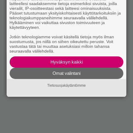
laitteellesi saadaksemme tietoja esimerkiksi sivuista, joilla
vierailit, IP-osoitteestasi sekä laitteesi ominaisuuksista.
Pääset tutustumaan yksityiskohtaisesti käyttötarkoituksiin ja
teknologiakumppaneihimme seuraavalla välilehdellä.
Hylkääminen voi vaikuttaa sivuston toimivuuteen ja
käytettävyyteen.
Jotkin teknologiamme voivat käsitellä tietoja myös ilman
suostumusta, jos niillä on siihen oikeutettu peruste. Voit
vastustaa tätä tai muuttaa asetuksiasi milloin tahansa
seuraavalla välilehdellä.
Hyväksyn kaikki
Omat valintani
Tietosuojakäytäntömme