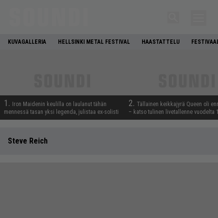
KUVAGALLERIA
HELLSINKI METAL FESTIVAL
HAASTATTELU
FESTIVAA
1.
2.
Iron Maidenin keulilla on laulanut tähän
Tällainen keikkajyrä Queen oli e
mennessä tasan yksi legenda, julistaa ex-solisti
– katso tulinen livetallenne vuodelta
Steve Reich