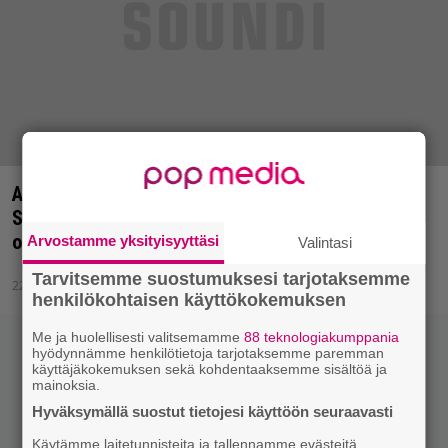
Alexi Laiho ja sata hevikitaristia, kantrimestari
Sturgill Simpson… Helsingin Juhlaviikot julkisti
ohjelmaansa
Arvostamme yksityisyyttäsi
Valintasi
Tarvitsemme suostumuksesi tarjotaksemme
22.4.2015 08:56
henkilökohtaisen käyttökokemuksen
Me ja huolellisesti valitsemamme
88 teknologiakumppania
hyödynnämme henkilötietoja tarjotaksemme paremman
käyttäjäkokemuksen sekä kohdentaaksemme sisältöä ja
mainoksia.
Hyväksymällä suostut tietojesi käyttöön seuraavasti
Käytämme laitetunnisteita ja tallennamme evästeitä