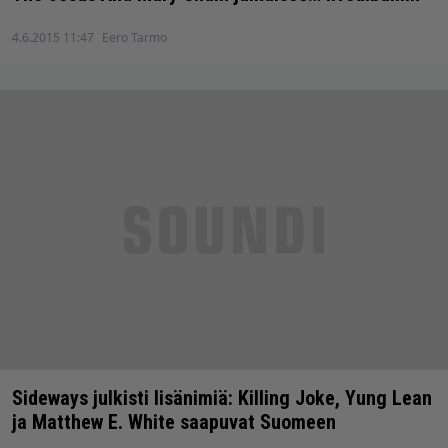
4.6.2015 11:47
Eero Tarmo
Sideways julkisti lisänimiä: Killing Joke, Yung Lean
ja Matthew E. White saapuvat Suomeen