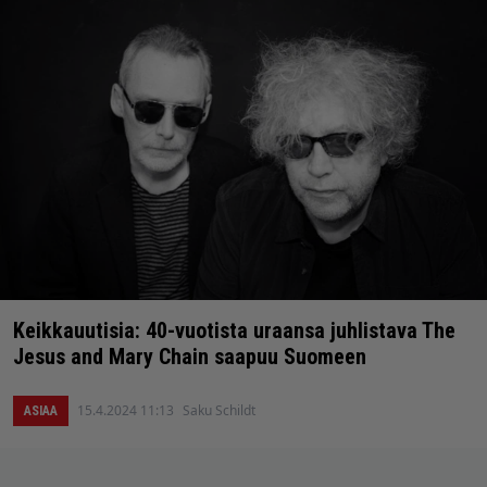
Keikkauutisia: 40-vuotista uraansa juhlistava The
Jesus and Mary Chain saapuu Suomeen
15.4.2024 11:13
Saku Schildt
ASIAA