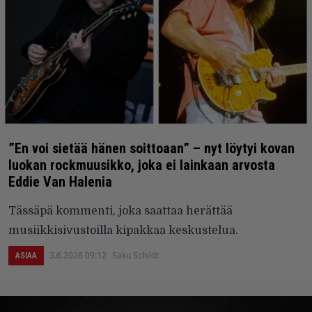
”En voi sietää hänen soittoaan” – nyt löytyi kovan
luokan rockmuusikko, joka ei lainkaan arvosta
Eddie Van Halenia
Tässäpä kommenti, joka saattaa herättää
musiikkisivustoilla kipakkaa keskustelua.
3.6.2026 09:12
Saku Schildt
ASIAA