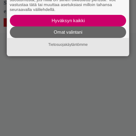
Soundi viihtyi uudella Sideways-festarilla
vastustaa tätä tai muuttaa asetuksiasi milloin tahansa
seuraavalla välilehdellä.
erinomaisesti. Seuraa kaksiosainen raportti.
Hyväksyn kaikki
15.6.2015 11:53
ELÄVÄ MUSIIKKI
MIELIPIDE
Omat valintani
Tietosuojakäytäntömme