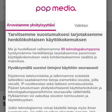
17.11.2016 18:24
Mirko Siikaluoma
Arvostamme yksityisyyttäsi
Valintasi
Tarvitsemme suostumuksesi tarjotaksemme
henkilökohtaisen käyttökokemuksen
Me ja huolellisesti valitsemamme
88 teknologiakumppania
hyödynnämme henkilötietoja tarjotaksemme paremman
käyttäjäkokemuksen sekä kohdentaaksemme sisältöä ja
mainoksia.
Hyväksymällä suostut tietojesi käyttöön seuraavasti
Käytämme laitetunnisteita ja tallennamme evästeitä
laitteellesi saadaksemme tietoja esimerkiksi sivuista, joilla
vierailit, IP-osoitteestasi sekä laitteesi ominaisuuksista.
Pääset tutustumaan yksityiskohtaisesti käyttötarkoituksiin ja
teknologiakumppaneihimme seuraavalla välilehdellä.
Hylkääminen voi vaikuttaa sivuston toimivuuteen ja
Urbaanin cooliuden reliikit punatiililabyrintissä –
käytettävyyteen.
Sideways-raportti 1/2
Jotkin teknologiamme voivat käsitellä tietoja myös ilman
suostumusta, jos niillä on siihen oikeutettu peruste. Voit