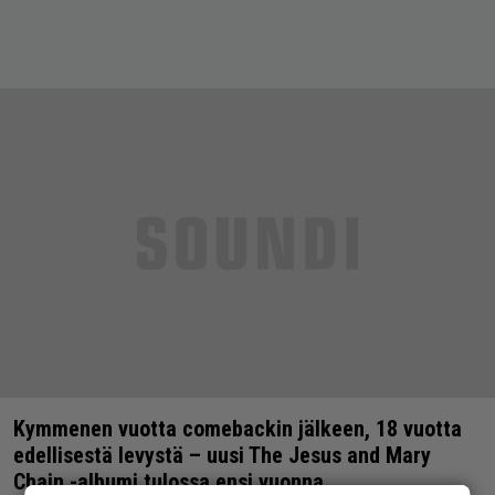
Kymmenen vuotta comebackin jälkeen, 18 vuotta
edellisestä levystä – uusi The Jesus and Mary
Chain -albumi tulossa ensi vuonna