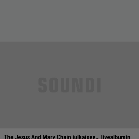
The Jesus And Mary Chain julkaisee… livealbumin