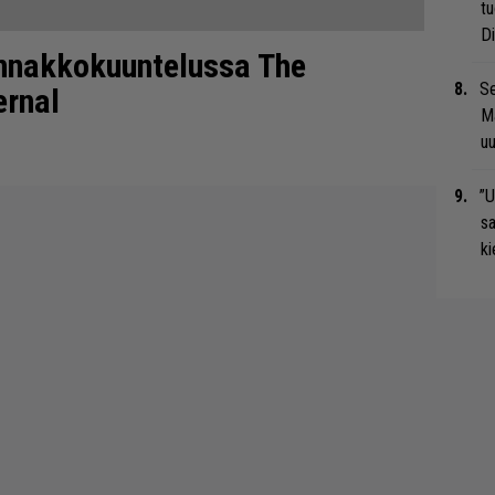
tu
Di
 Ennakkokuuntelussa The
Se
ernal
Ma
uu
”U
s
ki