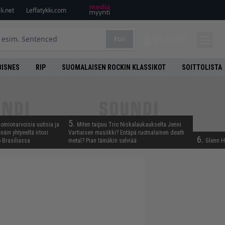
i.net
Leffatykki.com
Etsi
KIRJAUDU
BISNES
RIP
SUOMALAISEN ROCKIN KLASSIKOT
SOITTOLISTA
5.
uomionarvoisia uutisia ja
Miten taipuu Trio Niskalaukaukselta Jenni
näin yhtyeeltä irtosi
Vartiaisen musiikki? Entäpä ruotsalainen death
6.
 Brasiliassa
metal? Pian tämäkin selviää
Glenn H