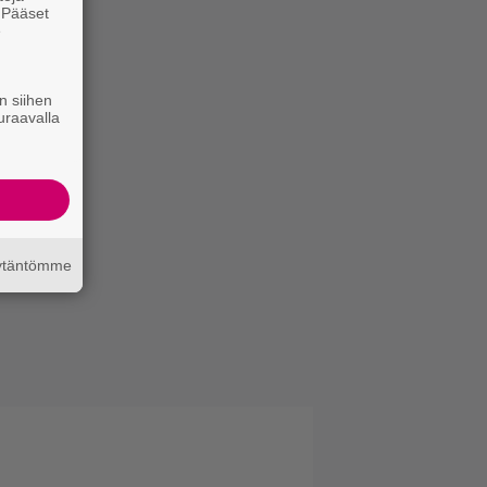
. Pääset
e
n siihen
uraavalla
äytäntömme