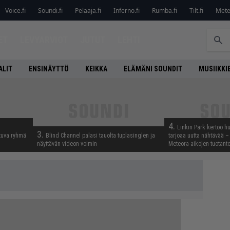
Voice.fi
Soundi.fi
Pelaaja.fi
Inferno.fi
Rumba.fi
Tilt.fi
Metel
ET
LEVYARVIOT
JUTUT
LEHTI
ALIT
ENSINÄYTTÖ
KEIKKA
ELÄMÄNI SOUNDIT
MUSIIKKI
4.
Linkin Park kertoo h
3.
tuva ryhmä
Blind Channel palasi tauolta tuplasinglen ja
tarjoaa uutta nähtävää – 
näyttävän videon voimin
Meteora-aikojen tuotanto