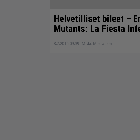
Helvetilliset bileet –
Mutants: La Fiesta Inf
8.2.2016 09:39
Mikko Meriläinen