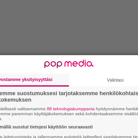
vostamme yksityisyyttäsi
Valintasi
semme suostumuksesi tarjotaksemme henkilökohtai
ökokemuksen
lellisesti valitsemamme
88 teknologiakumppania
hyödynnämme henkilö
semme paremman käyttäjäkokemuksen sekä kohdentaaksemme sisältöä
a.
ällä suostut tietojesi käyttöön seuraavasti
laitetunnisteita ja tallennamme evästeitä laitteellesi saadaksemme tie