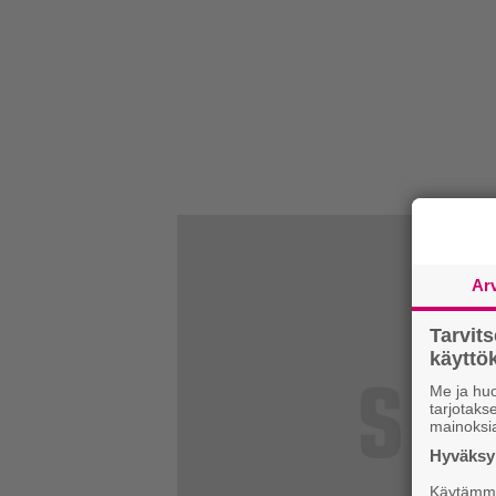
Ar
Tarvit
käytt
Me ja huo
tarjotak
mainoksi
Hyväksym
Käytämme 