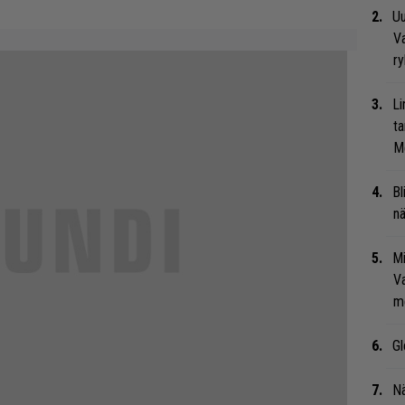
Uu
Va
ry
Li
ta
Me
Bl
nä
Mi
Va
me
Gl
Nä