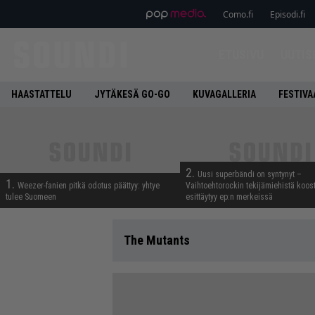
Como.fi
Episodi.fi
ETUSIVU
UUTIS
HAASTATTELU
JYTÄKESÄ GO-GO
KUVAGALLERIA
FESTIVA
2.
Uusi superbändi on syntynyt –
1.
Weezer-fanien pitkä odotus päättyy: yhtye
Vaihtoehtorockin tekijämiehistä koos
tulee Suomeen
esittäytyy ep:n merkeissä
The Mutants