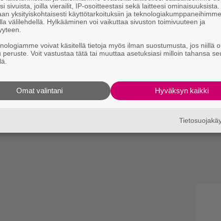
i sivuista, joilla vierailit, IP-osoitteestasi sekä laitteesi ominaisuuksista
an yksityiskohtaisesti käyttötarkoituksiin ja teknologiakumppaneihimm
la välilehdellä. Hylkääminen voi vaikuttaa sivuston toimivuuteen ja
yyteen.
knologiamme voivat käsitellä tietoja myös ilman suostumusta, jos niillä o
u peruste. Voit vastustaa tätä tai muuttaa asetuksiasi milloin tahansa se
lä.
apuu kesällä Suomeen − Myös
 Soilwork nähdään Mikkelissä
Omat valintani
Hyväksyn kaikki
Tietosuojak