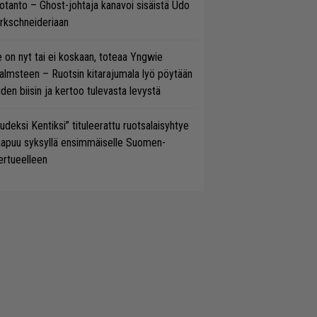
otanto – Ghost-johtaja kanavoi sisäistä Udo
rkschneideriaan
 on nyt tai ei koskaan, toteaa Yngwie
lmsteen – Ruotsin kitarajumala lyö pöytään
den biisin ja kertoo tulevasta levystä
udeksi Kentiksi” tituleerattu ruotsalaisyhtye
aapuu syksyllä ensimmäiselle Suomen-
ertueelleen