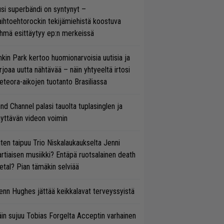
si superbändi on syntynyt –
ihtoehtorockin tekijämiehistä koostuva
hmä esittäytyy ep:n merkeissä
nkin Park kertoo huomionarvoisia uutisia ja
rjoaa uutta nähtävää – näin yhtyeeltä irtosi
teora-aikojen tuotanto Brasiliassa
ind Channel palasi tauolta tuplasinglen ja
yttävän videon voimin
ten taipuu Trio Niskalaukaukselta Jenni
rtiaisen musiikki? Entäpä ruotsalainen death
tal? Pian tämäkin selviää
enn Hughes jättää keikkalavat terveyssyistä
in sujuu Tobias Forgelta Acceptin varhainen