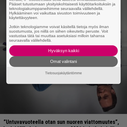
Pääset tutustumaan yksityiskohtaisesti käyttötarkoituksiin ja
teknologiakumppaneihimme seuraavalla välilehdellä.
Hylkääminen voi vaikuttaa sivuston toimivuuteen ja
käytettävyyteen.
Jotkin teknologiamme voivat käsitellä tietoja myös ilman
suostumusta, jos niillä on siihen oikeutettu peruste. Voit
vastustaa tätä tai muuttaa asetuksiasi milloin tahansa
seuraavalla välilehdellä.
Hyväksyn kaikki
Omat valintani
Tietosuojakäytäntömme
”Untuvavuoteella otan sun nuoren viattomuutes”,