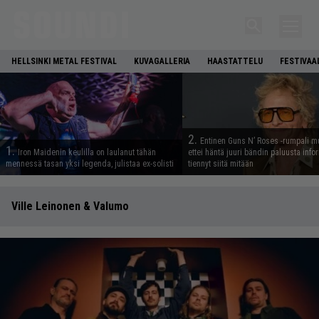
HELLSINKI METAL FESTIVAL
KUVAGALLERIA
HAASTATTELU
FESTIVAA
2.
Entinen Guns N’ Roses -rumpali mu
1.
Iron Maidenin keulilla on laulanut tähän
ettei häntä juuri bändin paluusta info
mennessä tasan yksi legenda, julistaa ex-solisti
tiennyt siitä mitään
Ville Leinonen & Valumo