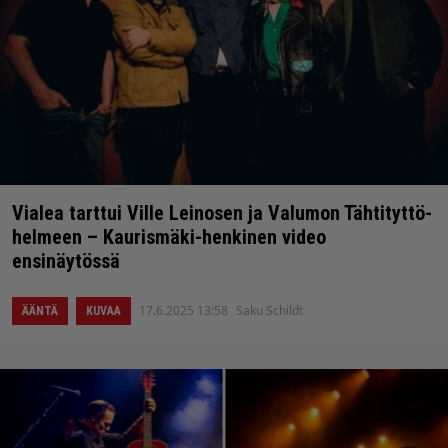
Vialea tarttui Ville Leinosen ja Valumon Tähtityttö-
helmeen – Kaurismäki-henkinen video
ensinäytössä
17.6.2025 13:58
Saku Schildt
ÄÄNTÄ
KUVAA