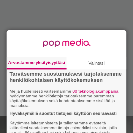
Arvostamme yksityisyyttäsi
Valintasi
Tarvitsemme suostumuksesi tarjotaksemme
henkilökohtaisen käyttökokemuksen
Me ja huolellisesti valitsemamme
88 teknologiakumppania
hyödynnämme henkilötietoja tarjotaksemme paremman
käyttäjäkokemuksen sekä kohdentaaksemme sisältöä ja
mainoksia.
Hyväksymällä suostut tietojesi käyttöön seuraavasti
Käytämme laitetunnisteita ja tallennamme evästeitä
laitteellesi saadaksemme tietoja esimerkiksi sivuista, joilla
vierailit, IP-osoitteestasi sekä laitteesi ominaisuuksista.