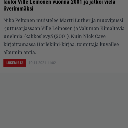
lauloi Ville Leinonen vuonna 2001 ja jatkoi vielä
överimmäksi
Niko Peltonen muistelee Martti Luther ja muovipussi
-juttusarjassaan Ville Leinosen ja Valumon Kimaltavia
unelmia -kakkoslevyä (2001). Kuin Nick Cave
kirjoittamassa Harlekiini-kirjaa, toimittaja kuvailee
albumin antia.
10.11.2021 11:02
LUKEMISTA