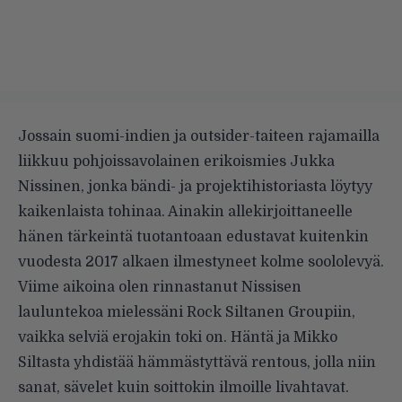
Jossain suomi-indien ja outsider-taiteen rajamailla
liikkuu pohjoissavolainen erikoismies Jukka
Nissinen, jonka bändi- ja projektihistoriasta löytyy
kaikenlaista tohinaa. Ainakin allekirjoittaneelle
hänen tärkeintä tuotantoaan edustavat kuitenkin
vuodesta 2017 alkaen ilmestyneet kolme soololevyä.
Viime aikoina olen rinnastanut Nissisen
lauluntekoa mielessäni Rock Siltanen Groupiin,
vaikka selviä erojakin toki on. Häntä ja Mikko
Siltasta yhdistää hämmästyttävä rentous, jolla niin
sanat, sävelet kuin soittokin ilmoille livahtavat.