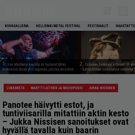
KUVAGALLERIA
HELLSINKI METAL FESTIVAL
FESTIVAALIT
HAASTATTE
1.
2.
Iron Maidenin keulilla on laulanut tähän
Tällainen keikkajyrä Queen oli e
mennessä tasan yksi legenda, julistaa ex-solisti
– katso tulinen livetallenne vuodelta
LUKEMISTA
MARTTI LUTHER JA MUOVIPUSSI
JUKKA NISSINEN
Panotee häivytti estot, ja
tuntiviisarilla mitattiin aktin kesto
– Jukka Nissisen sanoitukset ovat
hyvällä tavalla kuin baarin