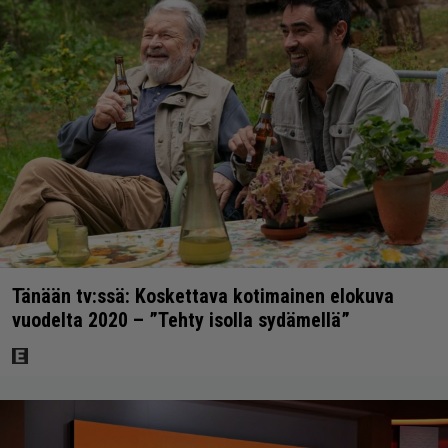
Tänään tv:ssä: Koskettava kotimainen elokuva
vuodelta 2020 – ”Tehty isolla sydämellä”