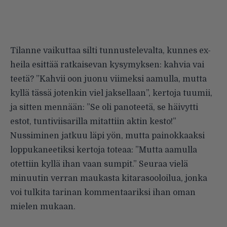
Tilanne vaikuttaa silti tunnustelevalta, kunnes ex-
heila esittää ratkaisevan kysymyksen: kahvia vai
teetä? ”Kahvii oon juonu viimeksi aamulla, mutta
kyllä tässä jotenkin viel jaksellaan”, kertoja tuumii,
ja sitten mennään: ”Se oli panoteetä, se häivytti
estot, tuntiviisarilla mitattiin aktin kesto!”
Nussiminen jatkuu läpi yön, mutta painokkaaksi
loppukaneetiksi kertoja toteaa: ”Mutta aamulla
otettiin kyllä ihan vaan sumpit.” Seuraa vielä
minuutin verran maukasta kitarasooloilua, jonka
voi tulkita tarinan kommentaariksi ihan oman
mielen mukaan.