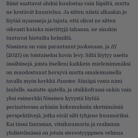
Biisit saattavat aluksi kuulostaa vain läpältä, mutta
ne kestävät kuuntelua. Ja sitten niistä alkaakin jo
löytää nyansseja ja tajuta, että olivat ne sitten
oikeasti kuinka mietittyjä tahansa, ne ainakin
tuntuvat hiotuilta helmiltä.
Nissinen on vain parantanut juoksuaan, ja
III
(2021) on toistaiseksi kovin levy. Siltä löytyy useita
ässäbiisejä, joista itselleni kaikkein mieleisimmäksi
on muodostunut hersyvä mutta omaleimaisella
tavalla myös herkkä
Panotee
. Siinäpä vasta nimi
laululle, saatatte ajatella, ja otsikkofraasi onkin vain
yksi esimerkki Nissisen kyvystä löytää
periaatteessa arkisiin kokemuksiin sketsimäisiä
perspektiivejä, jotka eivät silti tyhjene huumoriksi.
Kai tässä fantasian, vitsihuumorin ja realismin
yhdistelmässä on jotain stereotyyppisen velmua