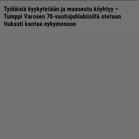
Työläisiä kyykytetään ja maaseutu köyhtyy –
Tumppi Varosen 70-vuotisjuhlabiisillä otetaan
tiukasti kantaa nykymenoon