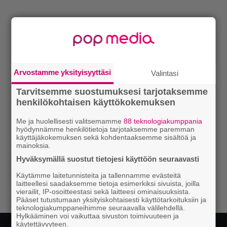
Arvostamme yksityisyyttäsi
Valintasi
Tarvitsemme suostumuksesi tarjotaksemme
henkilökohtaisen käyttökokemuksen
Me ja huolellisesti valitsemamme
88 teknologiakumppania
hyödynnämme henkilötietoja tarjotaksemme paremman
käyttäjäkokemuksen sekä kohdentaaksemme sisältöä ja
mainoksia.
Hyväksymällä suostut tietojesi käyttöön seuraavasti
Käytämme laitetunnisteita ja tallennamme evästeitä
laitteellesi saadaksemme tietoja esimerkiksi sivuista, joilla
vierailit, IP-osoitteestasi sekä laitteesi ominaisuuksista.
Pääset tutustumaan yksityiskohtaisesti käyttötarkoituksiin ja
teknologiakumppaneihimme seuraavalla välilehdellä.
Hylkääminen voi vaikuttaa sivuston toimivuuteen ja
käytettävyyteen.