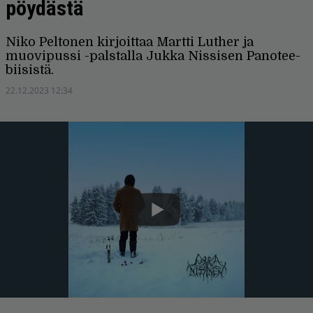
pöydästä
Niko Peltonen kirjoittaa Martti Luther ja
muovipussi -palstalla Jukka Nissisen Panotee-
biisistä.
22.12.2023 12:34