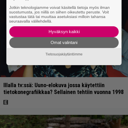
Jotkin teknologiamme voivat käsitellä tietoja myös ilman
suostumusta, jos niillä on siihen oikeutettu peruste. Voit
vastustaa tätä tai muuttaa asetuksiasi milloin tahansa
seuraavalla välilehdellä.
Hyväksyn kaikki
Omat valintani
Tietosuojakäytäntömme
Illalla tv:ssä: Uuno-elokuva jossa käytettiin
tietokonegrafiikkaa? Sellainen tehtiin vuonna 1998