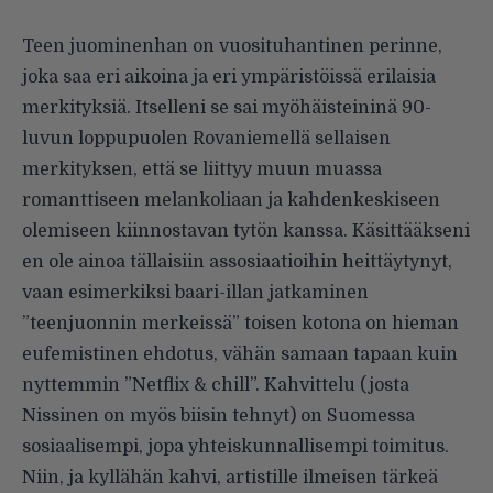
Teen juominenhan on vuosituhantinen perinne,
joka saa eri aikoina ja eri ympäristöissä erilaisia
merkityksiä. Itselleni se sai myöhäisteininä 90-
luvun loppupuolen Rovaniemellä sellaisen
merkityksen, että se liittyy muun muassa
romanttiseen melankoliaan ja kahdenkeskiseen
olemiseen kiinnostavan tytön kanssa. Käsittääkseni
en ole ainoa tällaisiin assosiaatioihin heittäytynyt,
vaan esimerkiksi baari-illan jatkaminen
”teenjuonnin merkeissä” toisen kotona on hieman
eufemistinen ehdotus, vähän samaan tapaan kuin
nyttemmin ”Netflix & chill”. Kahvittelu (josta
Nissinen on myös biisin tehnyt) on Suomessa
sosiaalisempi, jopa yhteiskunnallisempi toimitus.
Niin, ja kyllähän kahvi, artistille ilmeisen tärkeä