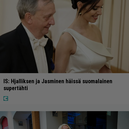
IS: Hjalliksen ja Jasminen häissä suomalainen
supertähti