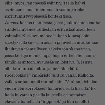
aihe, myös Panoteessä esiintyy. Tee ja kahvi
asetetaan siinä nimenomaan vastinpareiksi
pariutumistyyppisessä kontekstissa.
Panotee
kertoo tilanteesta, jossa jonkinlainen vanha
suhde lämpenee uudestaan erityislaatuisen teen
voimalla. Nissinen menee letkeän kitarapopin
säestyksellä suoraan asiaan ja tiivistää muutamaan
ihailtavan täsmälliseen säkeistöön skenaarion,
jossa kertoja menee tapaamaan entistä heilaansa
tämän asuntoon. Avaussäe on loistava: ”Ei susta
ollu kuulunu aikoihin, ja meikäkin lähti
Facebookista.” Ympäristö tuntuu vähän Kalliolta,
vaikka onhan näitä muuallakin: ”Vanhan kivitalon
viidenteen kerrokseen haitariovisella hissillä.” Ex-
heila kuvataan parilla lauseella erinomaisen
elävästi: hänellä on ”hippilook” ja hän on ollut