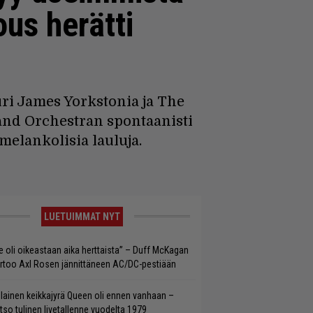
ous herätti
ri James Yorkstonia ja The
and Orchestran spontaanisti
elankolisia lauluja.
LUETUIMMAT NYT
e oli oikeastaan aika herttaista” – Duff McKagan
rtoo Axl Rosen jännittäneen AC/DC-pestiään
llainen keikkajyrä Queen oli ennen vanhaan –
tso tulinen livetallenne vuodelta 1979