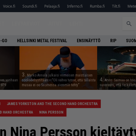
Voice.fi
Soundi.fi
Pelaaja.fi
Inferno.fi
Rumba.fi
Tilt.fi
Metel
ET
LEVYARVIOT
JUTUT
LEHTI
O-GO
HELLSINKI METAL FESTIVAL
ENSINÄYTTÖ
RIP
SUOM
3.
Marko Annala julkaisi viimeisen maistiaisen
4.
nnen vanhaan
soolodebyytiltään – ”Oli vahva tunne, että tällaista
Arvio: Saimaa on toise
 1979
musaa ei oo Suomessa aiemmin tehty”
suvereeni, että se käänt
N
JAMES YORKSTON AND THE SECOND HAND ORCHESTRA
ND HAND ORCHESTRA
NINA PERSSON
n Nina Persson kieltäy