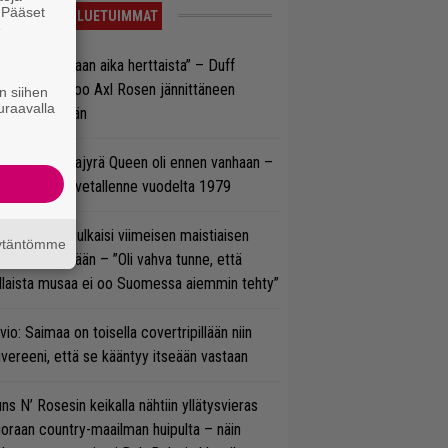
. Pääset
LUETUIMMAT
e
e oli oikeastaan aika herttaista” – Duff
cKagan kertoo Axl Rosen jännittäneen
n siihen
uraavalla
C/DC-pestiään
llainen keikkajyrä Queen oli ennen vanhaan –
tso tulinen livetallenne vuodelta 1979
rko Annala julkaisi viimeisen maistiaisen
äytäntömme
olodebyytiltään – ”Oli vahva tunne, että
llaista musaa ei oo Suomessa aiemmin tehty”
vio: Saimaa on toisella covertripillään niin
vereeni, että se kääntyy itseään vastaan
ns N’ Rosesin keikalla nähtiin yllätysvieras
oraan country-maailman huipulta – näin