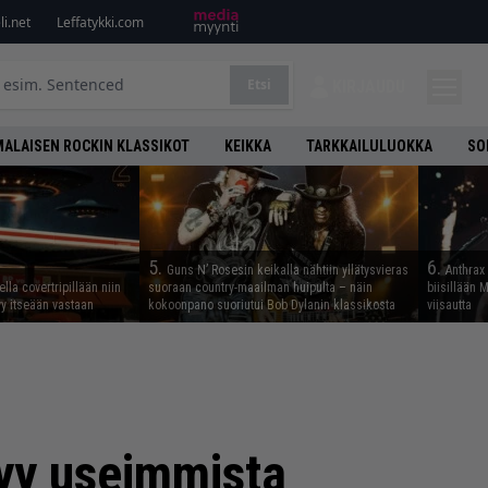
i.net
Leffatykki.com
Etsi
KIRJAUDU
ALAISEN ROCKIN KLASSIKOT
KEIKKA
TARKKAILULUOKKA
SO
5.
6.
Guns N’ Rosesin keikalla nähtiin yllätysvieras
Anthrax 
lla covertripillään niin
suoraan country-maailman huipulta – näin
biisillään 
yy itseään vastaan
kokoonpano suoriutui Bob Dylanin klassikosta
viisautta
tyy useimmista