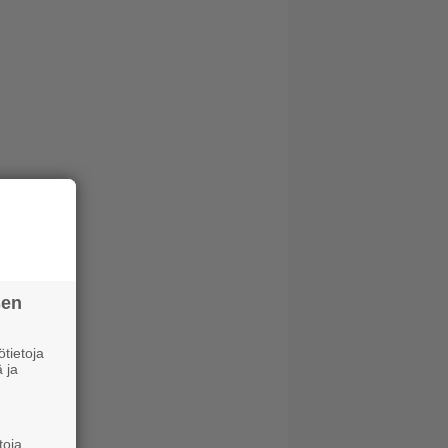
sen
tietoja
 ja
toja