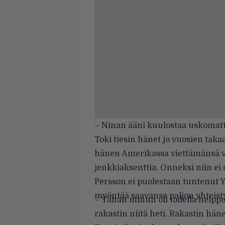
– Ninan ääni kuulostaa uskomatt
Toki tiesin hänet jo vuosien taka
hänen Amerikassa viettämänsä 
jenkkiaksenttia. Onneksi niin ei 
Persson ei puolestaan tuntenut 
myöntää saavansa paljon yhteistyö
– Tähän minun oli todella helppo
rakastin niitä heti. Rakastin hän