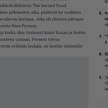
ko
sikkokollektiivin The Second Hand
isen pitkäsoiton aika, päättivät he uudistaa
An
bi
ailevan laulajan. Joka oli yhtyeen johtajan
vi
sesta Nina Persson.
, ja koska olen tuntenut hänet kauan ja luotan
”T
asteen vastaan, Persson toteaa.
A.
rsin erilaisia laulajia, on heidän äänissään
Mi
Va
me
Ty
Tu
ti