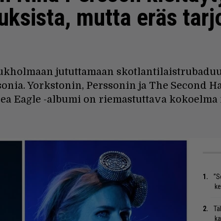
ksista, mutta eräs tarj
kholmaan jututtamaan skotlantilaistrubaduu
sonia. Yorkstonin, Perssonin ja The Second H
ea Eagle -albumi on riemastuttava kokoelma m
”S
ke
Tä
ka