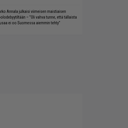
rko Annala julkaisi viimeisen maistiaisen
olodebyytiltään – ”Oli vahva tunne, että tällaista
saa ei oo Suomessa aiemmin tehty”