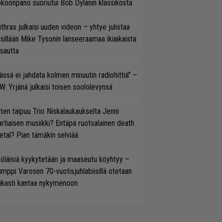
koonpano suoriutui Bob Dylanin klassikosta
thrax julkaisi uuden videon – yhtye julistaa
isillään Mike Tysonin lanseeraamaa ikiaikaista
isautta
ässä ei jahdata kolmen minuutin radiohittiä” –
W. Yrjänä julkaisi toisen soololevynsä
ten taipuu Trio Niskalaukaukselta Jenni
rtiaisen musiikki? Entäpä ruotsalainen death
tal? Pian tämäkin selviää
öläisiä kyykytetään ja maaseutu köyhtyy –
mppi Varosen 70-vuotisjuhlabiisillä otetaan
ukasti kantaa nykymenoon