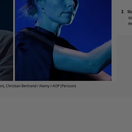
Ma
so
mu
on), Christian Bertrand / Alamy / AOP (Persson)