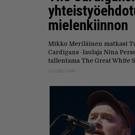
yhteistyöehdotu
mielenkiinnon
Mikko Meriläinen matkasi Tu
Cardigans -laulaja Nina Pers
tallentama The Great White S
21.2.2023 13:49