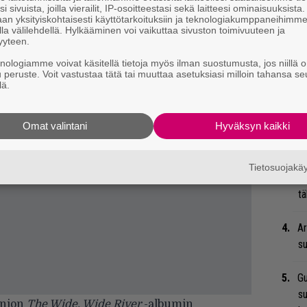
i sivuista, joilla vierailit, IP-osoitteestasi sekä laitteesi ominaisuuksista
an yksityiskohtaisesti käyttötarkoituksiin ja teknologiakumppaneihimm
la välilehdellä. Hylkääminen voi vaikuttaa sivuston toimivuuteen ja
yyteen.
”S
M
knologiamme voivat käsitellä tietoja myös ilman suostumusta, jos niillä o
u peruste. Voit vastustaa tätä tai muuttaa asetuksiasi milloin tahansa se
A
lä.
Tä
Omat valintani
Hyväksyn kaikki
ka
Ma
Tietosuojak
so
tä
Ar
su
Gu
su
inion
The Wide, Wide River
-albumin