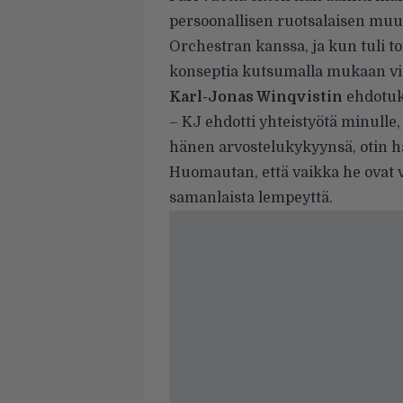
persoonallisen ruotsalaisen muu
Orchestran kanssa, ja kun tuli to
konseptia kutsumalla mukaan vier
Karl-Jonas Winqvistin
ehdotuk
– KJ ehdotti yhteistyötä minulle
hänen arvostelukykyynsä, otin ha
Huomautan, että vaikka he ovat va
samanlaista lempeyttä.