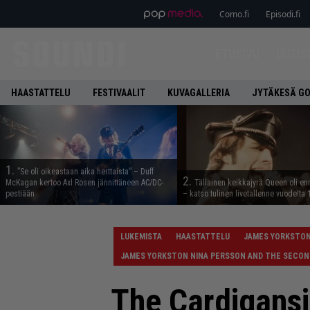
Como.fi
Episodi.fi
ETUSIVU
UUTIS
HAASTATTELU
FESTIVAALIT
KUVAGALLERIA
JYTÄKESÄ G
1.
”Se oli oikeastaan aika herttaista” – Duff
2.
McKagan kertoo Axl Rosen jännittäneen AC/DC-
Tällainen keikkajyrä Queen oli e
pestiään
– katso tulinen livetallenne vuodelta
LUKEMISTA
HAASTATTELU
JAMES YORKSTO
JAMES YORKSTON NINA PERSSON AND THE SECO
The Cardigansi