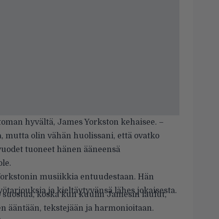
oman hyvältä, James Yorkston kehaisee. –
a, mutta olin vähän huolissani, että ovatko
vuodet tuoneet hänen ääneensä
ole.
Yorkstonin musiikkia entuudestaan. Hän
tarjouksia ja kieltäytyvänsä lähes jokaisesta.
 suostua, koska kun kuulin Jamesin laulut,
en ääntään, tekstejään ja harmonioitaan.