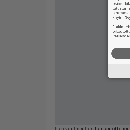
esimerkiks
tutustuma
seuraaval
käytettäv
Jotkin te
oikeutett
välilehdel
Pari vuotta sitten hän äänitti ma