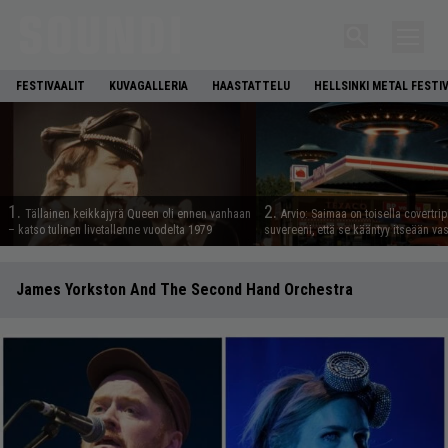
FESTIVAALIT
KUVAGALLERIA
HAASTATTELU
HELLSINKI METAL FESTI
1.
2.
Tällainen keikkajyrä Queen oli ennen vanhaan
Arvio: Saimaa on toisella covertrip
– katso tulinen livetallenne vuodelta 1979
suvereeni, että se kääntyy itseään va
James Yorkston And The Second Hand Orchestra