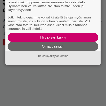
teknologiakumppaneihimme seuraavalla välilehdellä.
Yorkston, Nina Persson and The Second Hand
Hylkääminen voi vaikuttaa sivuston toimivuuteen ja
Orchestra
käytettävyyteen.
Jotkin teknologiamme voivat käsitellä tietoja myös ilman
James Yorkston, Nina Persson and The Second Hand
suostumusta, jos niillä on siihen oikeutettu peruste. Voit
vastustaa tätä tai muuttaa asetuksiasi milloin tahansa
Orchestra | 16.12.2022 | Rönnells Antikvariat,
seuraavalla välilehdellä.
Tukholma
Hyväksyn kaikki
22.12.2022 10:02
Mikko Meriläinen
ELÄVÄ MUSIIKKI
MIELIPIDE
Omat valintani
Tietosuojakäytäntömme