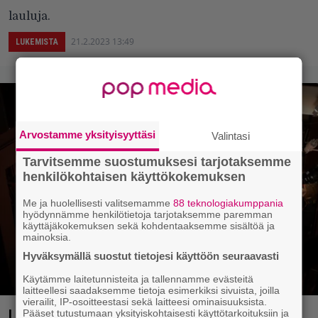
lauluja.
21.2.2023 13:49
LUKEMISTA
Arvostamme yksityisyyttäsi
Valintasi
Tarvitsemme suostumuksesi tarjotaksemme
henkilökohtaisen käyttökokemuksen
Me ja huolellisesti valitsemamme
88 teknologiakumppania
hyödynnämme henkilötietoja tarjotaksemme paremman
käyttäjäkokemuksen sekä kohdentaaksemme sisältöä ja
mainoksia.
Hyväksymällä suostut tietojesi käyttöön seuraavasti
Käytämme laitetunnisteita ja tallennamme evästeitä
laitteellesi saadaksemme tietoja esimerkiksi sivuista, joilla
vierailit, IP-osoitteestasi sekä laitteesi ominaisuuksista.
Lämmintä folk-taikaa antikvariaatissa – James
Pääset tutustumaan yksityiskohtaisesti käyttötarkoituksiin ja