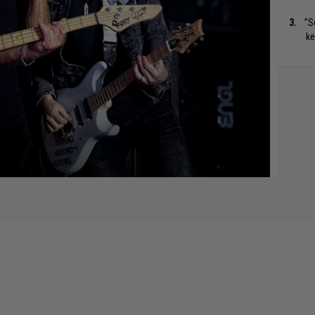
”S
ke