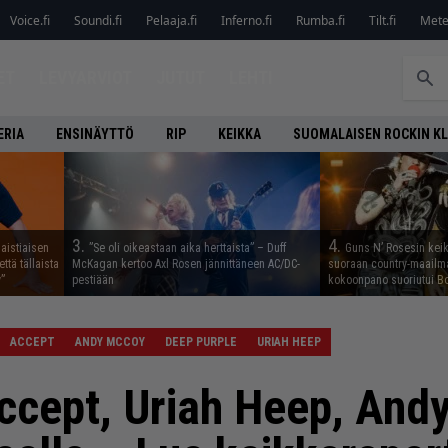
Voice.fi
Soundi.fi
Pelaaja.fi
Inferno.fi
Rumba.fi
Tilt.fi
Metel
ET
LEVYARVIOT
JUTUT
LEHTI
ERIA
ENSINÄYTTÖ
RIP
KEIKKA
SUOMALAISEN ROCKIN K
3.
4.
aistiaisen
”Se oli oikeastaan aika herttaista” – Duff
Guns N’ Rosesin keika
ttä tällaista
McKagan kertoo Axl Rosen jännittäneen AC/DC-
suoraan country-maailma
”
pestiään
kokoonpano suoriutui Bo
ACCEPT
ANDY MCCOY
DEEP PURPLE
URIAH HEEP
ccept, Uriah Heep, And