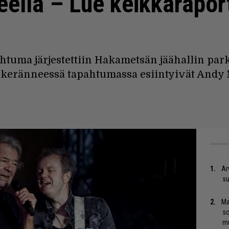
ella – Lue keikkaraport
htuma järjestettiin Hakametsän jäähallin park
 keränneessä tapahtumassa esiintyivät Andy 
Ar
su
Ma
so
mu