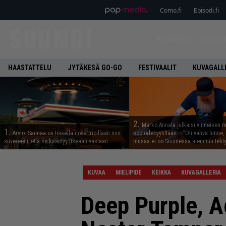
Como.fi
Episodi.fi
ETUSIVU
UUTIS
HAASTATTELU
JYTÄKESÄ GO-GO
FESTIVAALIT
KUVAGALL
2.
Marko Annala julkaisi viimeisen m
1.
Arvio: Saimaa on toisella covertripillään niin
soolodebyytiltään – ”Oli vahva tunne, e
suvereeni, että se kääntyy itseään vastaan
musaa ei oo Suomessa aiemmin tehty
KUVAA
MIELIPIDE
KEIKKA
KUVAGALLERIA
Deep Purple, A