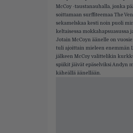
McCoy -taustanauhalla, jonka pä
soittamaan surffiteemaa The Ve
sekamelskaa kesti noin puoli min
keltaisessa mokkahapsuasussa ja 
Jotain McCoyn äänelle on vuosien
tuli ajoittain mieleen enemmän L
jälkeen McCoy valittelikin kurkku
spiikit jäivät epäselviksi Andyn 
käheällä äänellään.