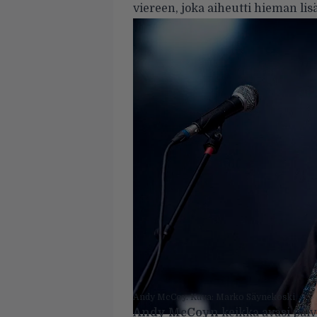
viereen, joka aiheutti hieman lis
Andy McCoy. Kuva: Marko Säynekoski
Andy McCoyn
keikka avasi päi