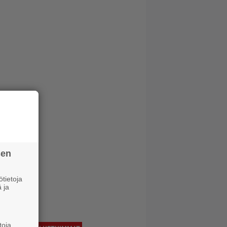
sen
tietoja
 ja
toja