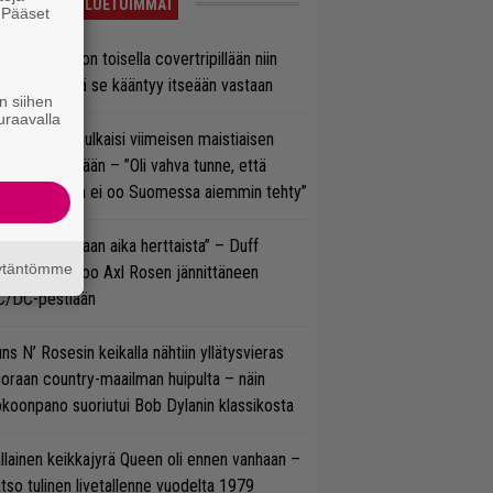
LUETUIMMAT
. Pääset
e
vio: Saimaa on toisella covertripillään niin
vereeni, että se kääntyy itseään vastaan
n siihen
uraavalla
rko Annala julkaisi viimeisen maistiaisen
olodebyytiltään – ”Oli vahva tunne, että
llaista musaa ei oo Suomessa aiemmin tehty”
e oli oikeastaan aika herttaista” – Duff
äytäntömme
cKagan kertoo Axl Rosen jännittäneen
C/DC-pestiään
ns N’ Rosesin keikalla nähtiin yllätysvieras
oraan country-maailman huipulta – näin
koonpano suoriutui Bob Dylanin klassikosta
llainen keikkajyrä Queen oli ennen vanhaan –
tso tulinen livetallenne vuodelta 1979