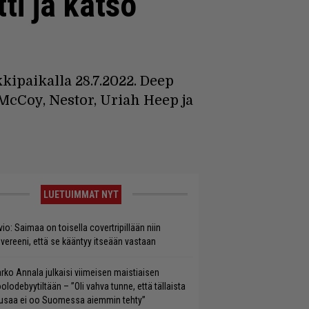
ti ja katso
kipaikalla 28.7.2022. Deep
McCoy, Nestor, Uriah Heep ja
LUETUIMMAT NYT
vio: Saimaa on toisella covertripillään niin
vereeni, että se kääntyy itseään vastaan
rko Annala julkaisi viimeisen maistiaisen
olodebyytiltään – ”Oli vahva tunne, että tällaista
saa ei oo Suomessa aiemmin tehty”