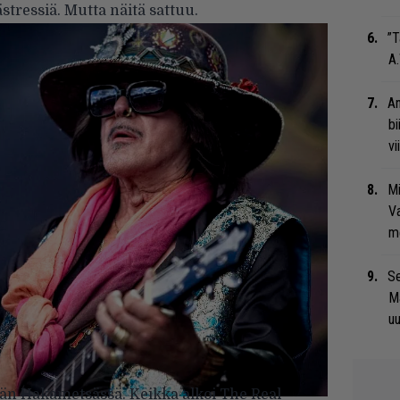
ästressiä. Mutta näitä sattuu.
”T
A.
An
bi
vi
Mi
Va
me
Se
Ma
uu
vän Hakametsässä. Keikka alkoi The Real