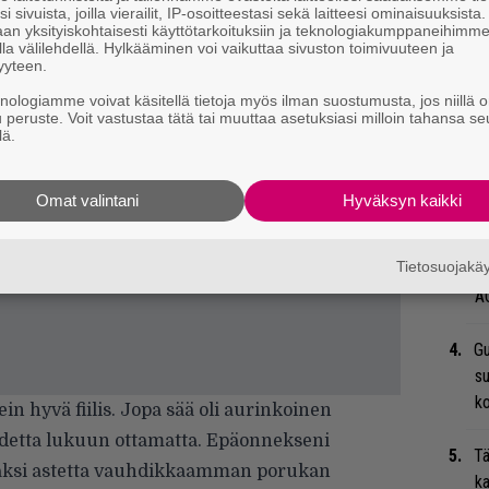
i sivuista, joilla vierailit, IP-osoitteestasi sekä laitteesi ominaisuuksista
an yksityiskohtaisesti käyttötarkoituksiin ja teknologiakumppaneihimm
la välilehdellä. Hylkääminen voi vaikuttaa sivuston toimivuuteen ja
Ar
yyteen.
su
knologiamme voivat käsitellä tietoja myös ilman suostumusta, jos niillä o
u peruste. Voit vastustaa tätä tai muuttaa asetuksiasi milloin tahansa se
lä.
Ma
so
tä
Omat valintani
Hyväksyn kaikki
”S
Tietosuojak
M
A
Gu
su
ko
in hyvä fiilis. Jopa sää oli aurinkoinen
adetta lukuun ottamatta. Epäonnekseni
Tä
ajaksi astetta vauhdikkaamman porukan
ka