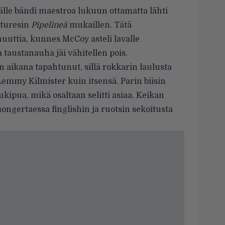
älle bändi maestroa lukuun ottamatta lähti
nturesin
Pipelineä
mukaillen. Tätä
uuttia, kunnes McCoy asteli lavalle
taustanauha jäi vähitellen pois.
 aikana tapahtunut, sillä rokkarin laulusta
emmy Kilmister kuin itsensä. Parin biisin
kipua, mikä osaltaan selitti asiaa. Keikan
mongertaessa finglishin ja ruotsin sekoitusta