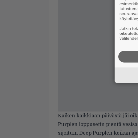
esimerkiks
tutustuma
seuraaval
käytettäv
Jotkin te
oikeutett
välilehdel
Kaiken kaikkiaan päivästä jäi oike
Purplen loppusetin pientä vesis
sijoituin Deep Purplen keikan 