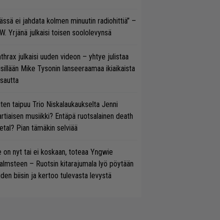
ässä ei jahdata kolmen minuutin radiohittiä” –
W. Yrjänä julkaisi toisen soololevynsä
thrax julkaisi uuden videon – yhtye julistaa
isillään Mike Tysonin lanseeraamaa ikiaikaista
isautta
ten taipuu Trio Niskalaukaukselta Jenni
rtiaisen musiikki? Entäpä ruotsalainen death
tal? Pian tämäkin selviää
 on nyt tai ei koskaan, toteaa Yngwie
lmsteen – Ruotsin kitarajumala lyö pöytään
den biisin ja kertoo tulevasta levystä