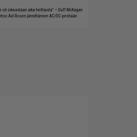
e oli oikeastaan aika herttaista” – Duff McKagan
rtoo Axl Rosen jännittäneen AC/DC-pestiään