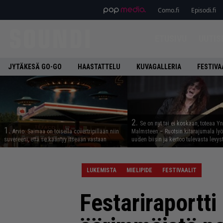
Como.fi
Episodi.fi
ETUSIVU
UUTIS
JYTÄKESÄ GO-GO
HAASTATTELU
KUVAGALLERIA
FESTIVA
2.
Se on nyt tai ei koskaan, toteaa Y
1.
Arvio: Saimaa on toisella covertripillään niin
Malmsteen – Ruotsin kitarajumala ly
suvereeni, että se kääntyy itseään vastaan
uuden biisin ja kertoo tulevasta levys
LUKEMISTA
MIELIPIDE
FESTIVAALIT
Festariraportti