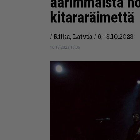
äärimmäistä no
kitararäimettä
/ Riika, Latvia / 6.–8.10.2023
16.10.2023 16:06