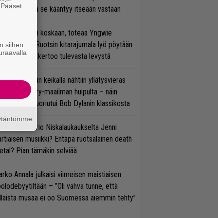
. Pääset
vereeni, että se kääntyy itseään vastaan
e
 on nyt tai ei koskaan, toteaa Yngwie
lmsteen – Ruotsin kitarajumala lyö pöytään
n siihen
uraavalla
den biisin ja kertoo tulevasta levystä
ns N’ Rosesin keikalla nähtiin yllätysvieras
oraan country-maailman huipulta – näin
koonpano suoriutui Bob Dylanin klassikosta
äytäntömme
ten taipuu Trio Niskalaukaukselta Jenni
rtiaisen musiikki? Entäpä ruotsalainen death
tal? Pian tämäkin selviää
rko Annala julkaisi viimeisen maistiaisen
olodebyytiltään – ”Oli vahva tunne, että
llaista musaa ei oo Suomessa aiemmin tehty”