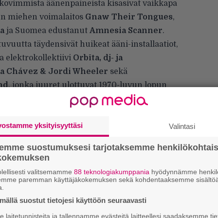
 kovimmista äänenpaineista kisasivat vaikkapa
en miehen voimalaitos
Gnaw Their Tongues
,
a
ja Suomea edustanut
Amnesia Scanner
.
tuvuutta täydensivät huikeat ääni-installaatiot,
ja elektrokollektiivi
Orbīta
, dj- ja
a Chávez & Jordi Wheeler
sekä
nd
, jonka juuret ulottuvat 1970-luvun lopun
vostamme yksityisyyttäsi
Valintasi
semme suostumuksesi tarjotaksemme henkilökohtai
ökokemuksen
lellisesti valitsemamme
88 teknologiakumppania
hyödynnämme henkilö
semme paremman käyttäjäkokemuksen sekä kohdentaaksemme sisältöä
a.
ällä suostut tietojesi käyttöön seuraavasti
Ar
laitetunnisteita ja tallennamme evästeitä laitteellesi saadaksemme tie