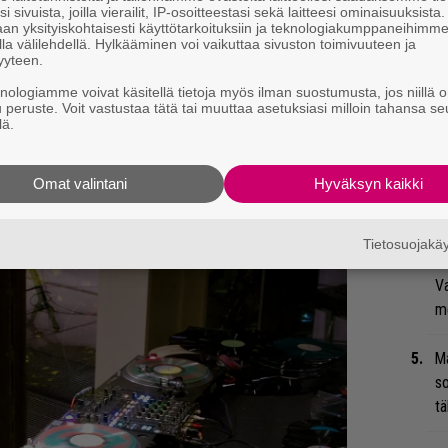
i sivuista, joilla vierailit, IP-osoitteestasi sekä laitteesi ominaisuuksista
su
an yksityiskohtaisesti käyttötarkoituksiin ja teknologiakumppaneihimm
la välilehdellä. Hylkääminen voi vaikuttaa sivuston toimivuuteen ja
yyteen.
Se
Ma
knologiamme voivat käsitellä tietoja myös ilman suostumusta, jos niillä o
u peruste. Voit vastustaa tätä tai muuttaa asetuksiasi milloin tahansa se
uu
lä.
Gu
Omat valintani
Hyväksyn kaikki
su
ko
Tietosuojak
Mi
Va
me
Ma
so
tä