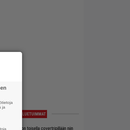
sen
tietoja
 ja
LUETUIMMAT
vio: Saimaa on toisella covertripillään niin
toja