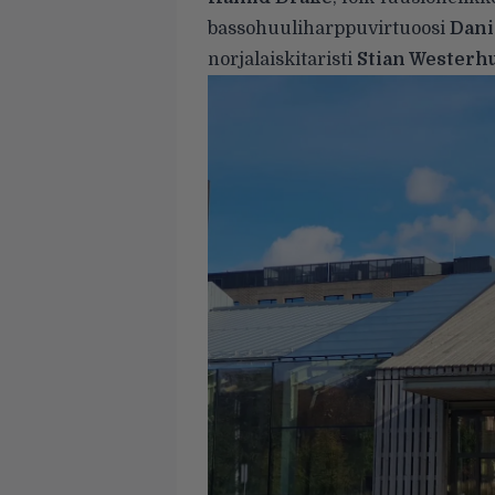
bassohuuliharppuvirtuoosi
Dani
norjalaiskitaristi
Stian Westerh