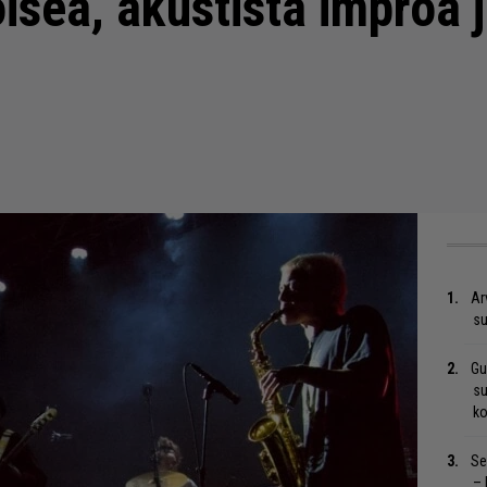
isea, akustista improa 
Ar
su
Gu
su
ko
Se
– 