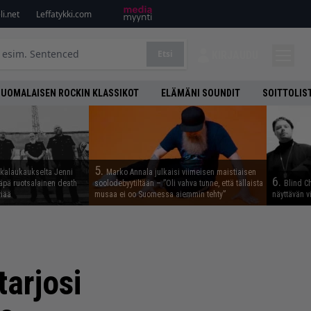
i.net
Leffatykki.com
Etsi
KIRJAUDU
SUOMALAISEN ROCKIN KLASSIKOT
ELÄMÄNI SOUNDIT
SOITTOLIS
5.
skalaukaukselta Jenni
Marko Annala julkaisi viimeisen maistiaisen
6.
täpä ruotsalainen death
soolodebyytiltään – ”Oli vahva tunne, että tällaista
Blind Ch
viää
musaa ei oo Suomessa aiemmin tehty”
näyttävän v
tarjosi