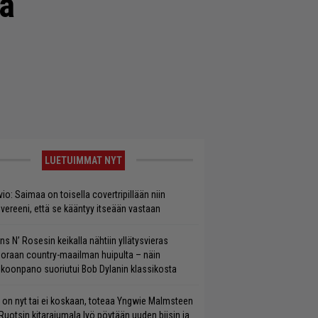
ja
LUETUIMMAT NYT
vio: Saimaa on toisella covertripillään niin
vereeni, että se kääntyy itseään vastaan
ns N’ Rosesin keikalla nähtiin yllätysvieras
oraan country-maailman huipulta – näin
koonpano suoriutui Bob Dylanin klassikosta
 on nyt tai ei koskaan, toteaa Yngwie Malmsteen
Ruotsin kitarajumala lyö pöytään uuden biisin ja