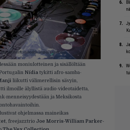
Bl
nä
Jy
Ka
Ja
ko
aņu Mežsin kiinnostavimpia esiintyjiä.
ydessään moniulotteinen ja sisällöltään
We
 Portugalin
Nídia
tykitti afro-samba-
t
Manji
liikutti välimerellisin sävyin,
ti ilmoille älyllistä audio-videotaidetta,
k-menneisyydestään ja Meksikosta
ontohavaintoihin.
edustivat ohjelmassa maineikas
tet
, freejazztrio
Joe Morris-William Parker-
ko
The Vex Collection
,