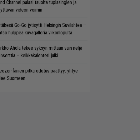
ind Channel palasi tauolta tuplasinglen ja
yttävän videon voimin
täkesä Go-Go jytisytti Helsingin Suvilahtea –
tso hulppea kuvagalleria viikonlopulta
rkko Ahola tekee syksyn mittaan vain neljä
nserttia – keikkakalenteri julki
ezer-fanien pitkä odotus päättyy: yhtye
ulee Suomeen