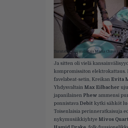
Turntablismin uudistaja Maria Chávez oli Sk
Ja sitten oli vielä kansainvälisy
kompromissiton elektrokattaus.
favelabeat-setin, Kreikan
Evita 
Yhdysvaltain
Max Eilbacher
ujut
japanilainen
Phew
ammensi pun
ponnistava
Debit
kytki sähköt lu
Toisenlaisia perinneratkaisuja 
nykymusiikkiyhtye
Mivos Quar
Hamid Drake
, folk-fuusionelik