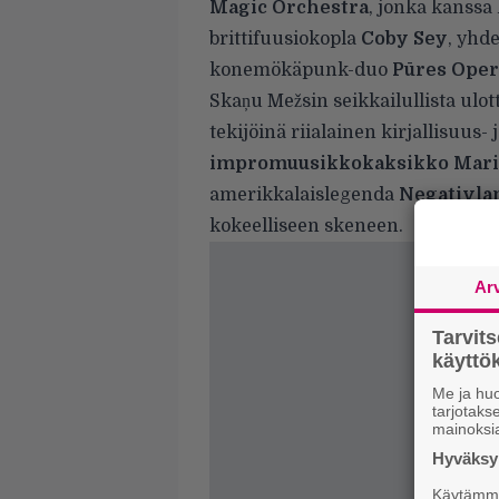
Magic Orchestra
, jonka kanssa
brittifuusiokopla
Coby Sey
, yhd
konemökäpunk-duo
Pūres Oper
Skaņu Mežsin seikkailullista ulot
tekijöinä riialainen kirjallisuus- 
impromuusikkokaksikko Mari
amerikkalaislegenda
Negativla
kokeelliseen skeneen.
Ar
Tarvit
käytt
Me ja huo
tarjotak
mainoksi
Hyväksym
Käytämme 