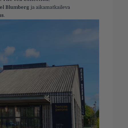
el Blumberg
ja aikamatkaileva
us
.