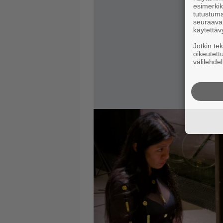
esimerkiks
tutustuma
seuraaval
käytettäv
Jotkin te
oikeutett
välilehdel