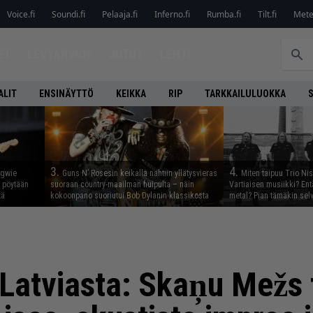
Voice.fi
Soundi.fi
Pelaaja.fi
Inferno.fi
Rumba.fi
Tilt.fi
Metel
ET
LEVYARVIOT
JUTUT
LEHTI
ALIT
ENSINÄYTTÖ
KEIKKA
RIP
TARKKAILULUOKKA
3.
4.
ngwie
Guns N’ Rosesin keikalla nähtiin yllätysvieras
Miten taipuu Trio Ni
ö pöytään
suoraan country-maailman huipulta – näin
Vartiaisen musiikki? En
tä
kokoonpano suoriutui Bob Dylanin klassikosta
metal? Pian tämäkin sel
 Latviasta: Skaņu Mežs 