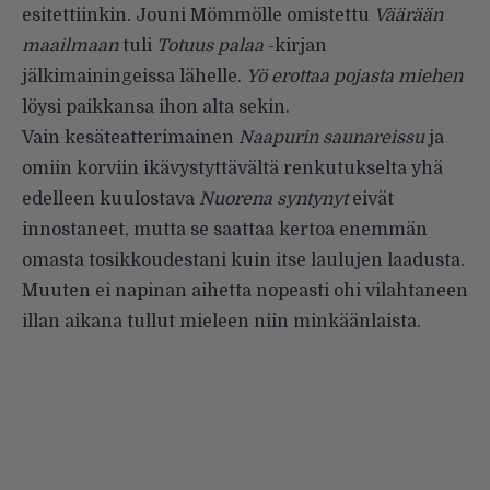
esitettiinkin. Jouni Mömmölle omistettu
Väärään
maailmaan
tuli
Totuus palaa
-kirjan
jälkimainingeissa lähelle.
Yö erottaa pojasta miehen
löysi paikkansa ihon alta sekin.
Vain kesäteatterimainen
Naapurin saunareissu
ja
omiin korviin ikävystyttävältä renkutukselta yhä
edelleen kuulostava
Nuorena syntynyt
eivät
innostaneet, mutta se saattaa kertoa enemmän
omasta tosikkoudestani kuin itse laulujen laadusta.
Muuten ei napinan aihetta nopeasti ohi vilahtaneen
illan aikana tullut mieleen niin minkäänlaista.