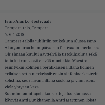
Ismo Alanko -festivaali
Tampere-talo, Tampere
5.-6.5.2018
Tampere-talolla juhlittiin toukokuun alussa Ismo
Alangon uraa kolmipäiväisen festivaalin merkeissä.
Ohjelmaan kuului näyttelyä ja tietokilpailuja sekä
totta kai runsaasti elävää musiikkia. Maestro
esiintyikin kolmena peräkkäisenä iltana kolmen
erilaisen setin merkeissä: ensin sinfoniaorkesterin
solistina, seuraavana iltana soolona ja viimeisenä
vielä yhtyeen kera.
Soundin toimittajista konsertteja todistamassa
kävivät Antti Luukkanen ja Antti Marttinen, joista