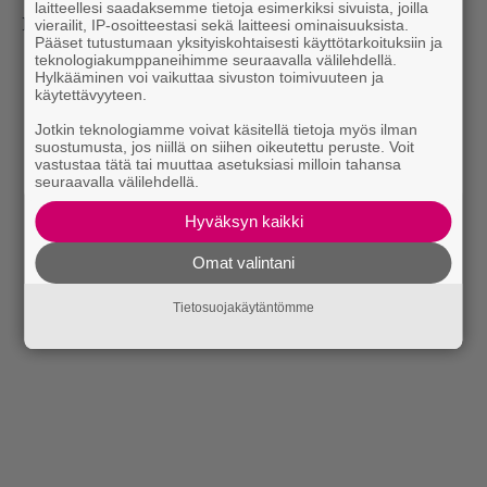
laitteellesi saadaksemme tietoja esimerkiksi sivuista, joilla
pienoinen yllätys, jossa kitarat surisivat toimivasti.
vierailit, IP-osoitteestasi sekä laitteesi ominaisuuksista.
Pääset tutustumaan yksityiskohtaisesti käyttötarkoituksiin ja
teknologiakumppaneihimme seuraavalla välilehdellä.
Hylkääminen voi vaikuttaa sivuston toimivuuteen ja
käytettävyyteen.
Jotkin teknologiamme voivat käsitellä tietoja myös ilman
suostumusta, jos niillä on siihen oikeutettu peruste. Voit
vastustaa tätä tai muuttaa asetuksiasi milloin tahansa
seuraavalla välilehdellä.
Hyväksyn kaikki
Omat valintani
Tietosuojakäytäntömme