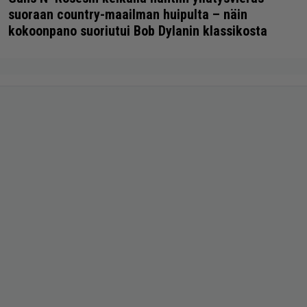
suoraan country-maailman huipulta – näin
kokoonpano suoriutui Bob Dylanin klassikosta