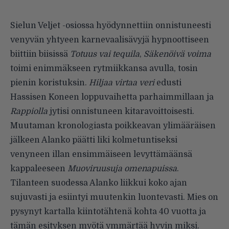
Sielun Veljet -osiossa hyödynnettiin onnistuneesti
venyvän yhtyeen karnevaalisävyjä hypnoottiseen
biittiin biisissä
Totuus vai tequila
,
Säkenöivä voima
toimi enimmäkseen rytmiikkansa avulla, tosin
pienin koristuksin.
Hiljaa virtaa veri
edusti
Hassisen Koneen loppuvaihetta parhaimmillaan ja
Rappiolla
jytisi onnistuneen kitaravoittoisesti.
Muutaman kronologiasta poikkeavan ylimääräisen
jälkeen Alanko päätti liki kolmetuntiseksi
venyneen illan ensimmäiseen levyttämäänsä
kappaleeseen
Muoviruusuja omenapuissa
.
Tilanteen suodessa Alanko liikkui koko ajan
sujuvasti ja esiintyi muutenkin luontevasti. Mies on
pysynyt kartalla kiintotähtenä kohta 40 vuotta ja
tämän esityksen myötä ymmärtää hyvin miksi.