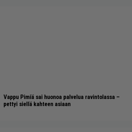
Vappu Pimiä sai huonoa palvelua ravintolassa –
pettyi siellä kahteen asiaan