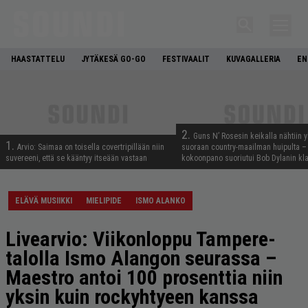
HAASTATTELU
JYTÄKESÄ GO-GO
FESTIVAALIT
KUVAGALLERIA
EN
2.
Guns N’ Rosesin keikalla nähtiin y
1.
Arvio: Saimaa on toisella covertripillään niin
suoraan country-maailman huipulta –
suvereeni, että se kääntyy itseään vastaan
kokoonpano suoriutui Bob Dylanin kl
ELÄVÄ MUSIIKKI
MIELIPIDE
ISMO ALANKO
Livearvio: Viikonloppu Tampere-
talolla Ismo Alangon seurassa –
Maestro antoi 100 prosenttia niin
yksin kuin rockyhtyeen kanssa