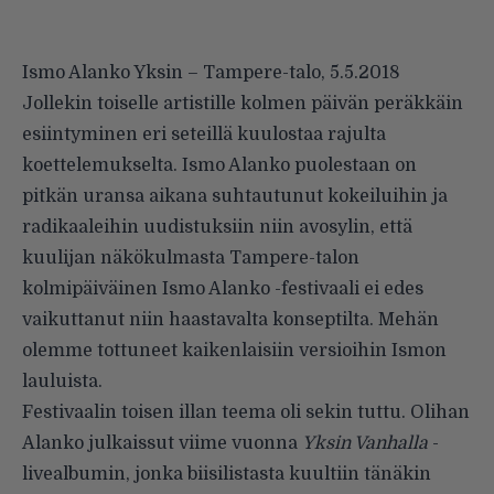
Ismo Alanko Yksin – Tampere-talo, 5.5.2018
Jollekin toiselle artistille kolmen päivän peräkkäin
esiintyminen eri seteillä kuulostaa rajulta
koettelemukselta. Ismo Alanko puolestaan on
pitkän uransa aikana suhtautunut kokeiluihin ja
radikaaleihin uudistuksiin niin avosylin, että
kuulijan näkökulmasta Tampere-talon
kolmipäiväinen Ismo Alanko -festivaali ei edes
vaikuttanut niin haastavalta konseptilta. Mehän
olemme tottuneet kaikenlaisiin versioihin Ismon
lauluista.
Festivaalin toisen illan teema oli sekin tuttu. Olihan
Alanko julkaissut viime vuonna
Yksin Vanhalla
-
livealbumin
, jonka biisilistasta kuultiin tänäkin