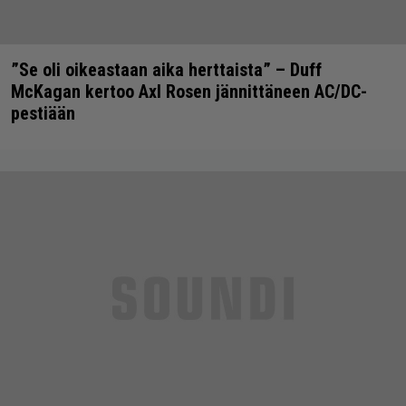
”Se oli oikeastaan aika herttaista” – Duff
McKagan kertoo Axl Rosen jännittäneen AC/DC-
pestiään