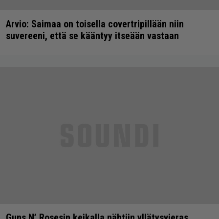
Arvio: Saimaa on toisella covertripillään niin
suvereeni, että se kääntyy itseään vastaan
Guns N’ Rosesin keikalla nähtiin yllätysvieras