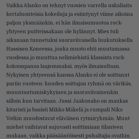
Vaikka Alanko on tehnyt vuosien varrella uskaliaita
kertaluonteisia kokeiluja ja esiintynyt viime aikoina
paljon yksinäänkin, ei hän ilmaisumuotoa rock-
yhtyeen puitteissakaan ole hylännyt. Mies tuli
aikanaan tunnetuksi suoraviivaisella luukutuksella
Hassisen Koneessa, jonka muoto ehti muutamassa
vuodessa jo muuttua nelimiehistä klassista rock-
kokoonpanoa laajemmaksi, myös ilmaisultaan.
Nykyisen yhtyeensä kanssa Alanko ei ole soittanut
pariin vuoteen: kuuden soittajan ryhmä on värikäs,
muuntautumiskykyinen ja suoraviivainenkin
silloin kun tarvitaan. Jussi Jaakonaho on maukas
kitaristi ja basisti Mikko Mäkelä ja rumpali Niko
Votkin muodostavat eläväisen rytmiryhmän. Muut
miehet vaihtavat sujuvasti soittimiaan tilanteen
mukaan, vaikka pääsääntöisesti puhaltajia ovatkin.