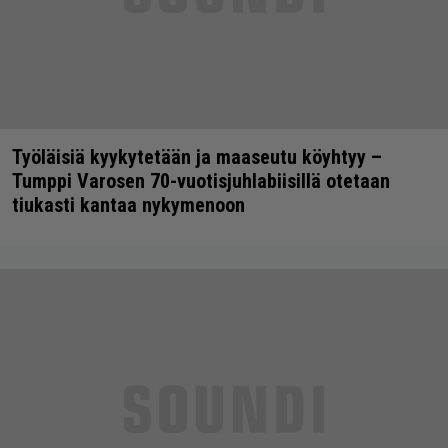
Työläisiä kyykytetään ja maaseutu köyhtyy –
Tumppi Varosen 70-vuotisjuhlabiisillä otetaan
tiukasti kantaa nykymenoon